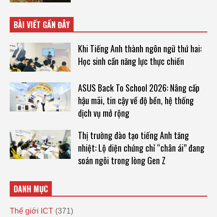
BÀI VIẾT GẦN ĐÂY
Khi Tiếng Anh thành ngôn ngữ thứ hai:
Học sinh cần năng lực thực chiến
ASUS Back To School 2026: Nâng cấp
hậu mãi, tin cậy về độ bền, hệ thống
dịch vụ mở rộng
Thị trường đào tạo tiếng Anh tăng
nhiệt: Lộ diện chứng chỉ “chân ái” đang
soán ngôi trong lòng Gen Z
DANH MỤC
Thế giới ICT
(371)