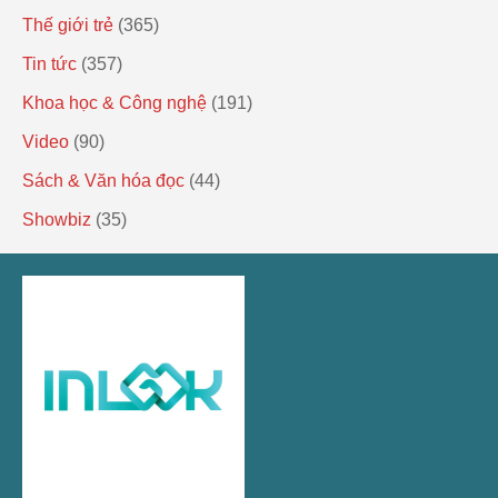
Thế giới trẻ
(365)
Tin tức
(357)
Khoa học & Công nghệ
(191)
Video
(90)
Sách & Văn hóa đọc
(44)
Showbiz
(35)