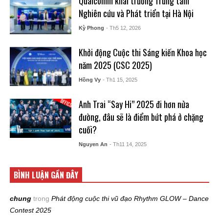
Qualcomm khai trương Trung tâm
Nghiên cứu và Phát triển tại Hà Nội
Kỳ Phong
- Th5 12, 2026
Khởi động Cuộc thi Sáng kiến Khoa học
năm 2025 (CSC 2025)
Hồng Vy
- Th1 15, 2025
Anh Trai “Say Hi” 2025 đi hơn nửa
đường, đâu sẽ là điểm bứt phá ở chặng
cuối?
Nguyen An
- Th11 14, 2025
BÌNH LUẬN GẦN ĐÂY
chung
trong
Phát động cuộc thi vũ đạo Rhythm GLOW – Dance
Contest 2025