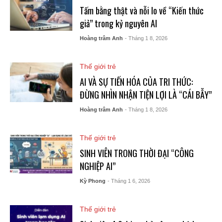
Tấm bằng thật và nỗi lo về “Kiến thức
giả” trong kỷ nguyên AI
Hoàng trâm Anh
- Tháng 1 8, 2026
Thế giới trẻ
AI VÀ SỰ TIẾN HÓA CỦA TRI THỨC:
ĐỪNG NHÌN NHẬN TIỆN LỢI LÀ “CÁI BẪY”
Hoàng trâm Anh
- Tháng 1 8, 2026
Thế giới trẻ
SINH VIÊN TRONG THỜI ĐẠI “CÔNG
NGHIỆP AI”
Kỳ Phong
- Tháng 1 6, 2026
Thế giới trẻ