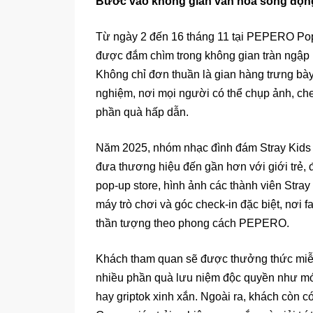
Bước vào không gian văn hoá sống độn
Từ ngày 2 đến 16 tháng 11 tại PEPERO Pop-
được đắm chìm trong không gian tràn ngập 
Không chỉ đơn thuần là gian hàng trưng bày,
nghiệm, nơi mọi người có thể chụp ảnh, che
phần quà hấp dẫn.
Năm 2025, nhóm nhạc đình đám Stray Kids 
đưa thương hiệu đến gần hơn với giới trẻ, đ
pop-up store, hình ảnh các thành viên Stray
máy trò chơi và góc check-in đặc biệt, nơi 
thần tượng theo phong cách PEPERO.
Khách tham quan sẽ được thưởng thức miễ
nhiều phần quà lưu niệm độc quyền như móc 
hay griptok xinh xắn. Ngoài ra, khách còn 