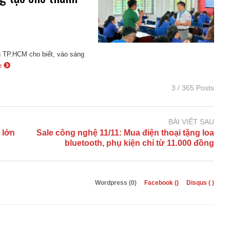
àn TP.HCM cho biết, vào sáng
e
3 / 365 Posts
BÀI VIẾT SAU
 lớn
Sale công nghệ 11/11: Mua điện thoại tặng loa
bluetooth, phụ kiện chỉ từ 11.000 đồng
Wordpress (0)
Facebook (
)
Disqus (
)