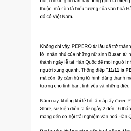
bùi, cookie giòn tan hay bỏng giòn lạ miệ
thuộc, mà còn là biểu tượng của văn hoá Hàn
đó có Việt Nam.
Không chỉ vậy, PEPERO từ lâu đã trở thành 
lời nhắn nhủ của những nữ sinh Busan từ
thành ngày lễ tại Hàn Quốc để mọi người n
người xung quanh. Thông điệp
“11/11 is 
mà còn lấy cảm hứng từ hình dáng thanh 
tượng cho tình bạn, tình yêu và những điều
Năm nay, không khí lễ hội ấm áp ấy đượ
Store, sự kiện diễn ra từ ngày 2 đến 16 thá
mang đến cơ hội trải nghiệm văn hoá Hàn Q