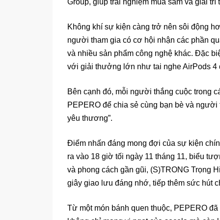
Group, giúp trải nghiệm mua sắm và giải trí 
Không khí sự kiện càng trở nên sôi động hơ
người tham gia có cơ hội nhận các phần quà 
và nhiều sản phẩm công nghệ khác. Đặc biệ
với giải thưởng lớn như tai nghe AirPods 4
Bên cạnh đó, mỗi người thắng cuộc trong cá
PEPERO để chia sẻ cùng bạn bè và người t
yêu thương”.
Điểm nhấn đáng mong đợi của sự kiện chính
ra vào 18 giờ tối ngày 11 tháng 11, biểu t
và phong cách gần gũi, (S)TRONG Trọng 
giây giao lưu đáng nhớ, tiếp thêm sức hút c
Từ một món bánh quen thuộc, PEPERO đã tr