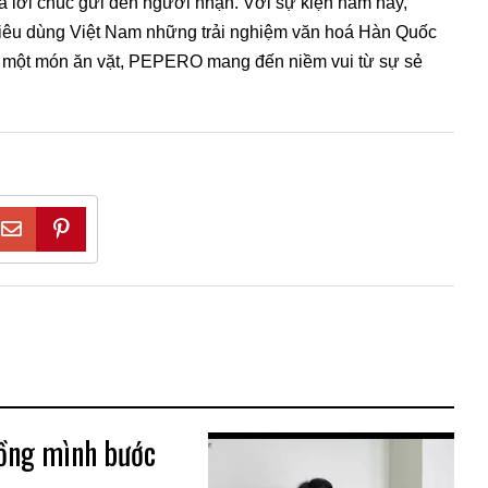
à lời chúc gửi đến người nhận. Với sự kiện năm nay,
êu dùng Việt Nam những trải nghiệm văn hoá Hàn Quốc
cả một món ăn vặt, PEPERO mang đến niềm vui từ sự sẻ
Gồng mình bước