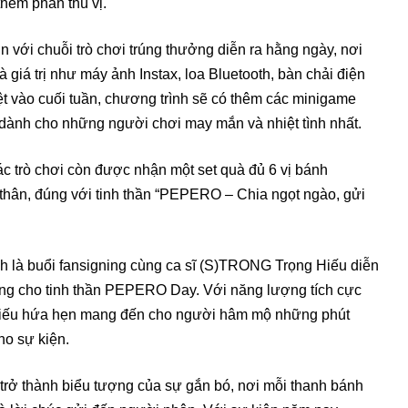
thêm phần thú vị.
n với chuỗi trò chơi trúng thưởng diễn ra hằng ngày, nơi
giá trị như máy ảnh Instax, loa Bluetooth, bàn chải điện
t vào cuối tuần, chương trình sẽ có thêm các minigame
 dành cho những người chơi may mắn và nhiệt tình nhất.
c trò chơi còn được nhận một set quà đủ 6 vị bánh
hân, đúng với tinh thần “PEPERO – Chia ngọt ngào, gửi
 là buổi fansigning cùng ca sĩ (S)TRONG Trọng Hiếu diễn
ượng cho tinh thần PEPERO Day. Với năng lượng tích cực
Hiếu hứa hẹn mang đến cho người hâm mộ những phút
ho sự kiện.
ở thành biểu tượng của sự gắn bó, nơi mỗi thanh bánh