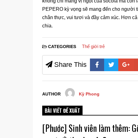
không chỉ mang vị ngọt của socola mà còn l
PEPERO kỳ vọng sẽ mang đến cho người ti
chân thực, vui tươi và đầy cảm xúc. Hơn 
chia.
Thế giới trẻ
CATEGORIES
Share This
AUTHOR
Kỳ Phong
BÀI VIẾT ĐỀ XUẤT
[Phước] Sinh viên làm thêm: 