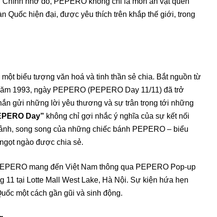
ng. Chính nhờ đó, PEPERO không chỉ là món ăn vặt quen
 Quốc hiện đại, được yêu thích trên khắp thế giới, trong
một biểu tượng văn hoá và tinh thần sẻ chia. Bắt nguồn từ
 năm 1993, ngày PEPERO (PEPERO Day 11/11) đã trở
hắn gửi những lời yêu thương và sự trân trọng tới những
PEPERO Day”
không chỉ gợi nhắc ý nghĩa của sự kết nối
mảnh, song song của những chiếc bánh PEPERO – biểu
 ngọt ngào được chia sẻ.
c PEPERO mang đến Việt Nam thông qua PEPERO Pop-up
ng 11 tại Lotte Mall West Lake, Hà Nội. Sự kiện hứa hẹn
uốc một cách gần gũi và sinh động.