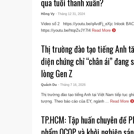
qua tuổi thanh xuân?
Hồng Vy
- Tháng 12 31, 2024
Video số 2 https://youtu.be/q4vdFj_eXjc Inlook 
https://youtu.be/htqrZvJY7I4
Read More
Thị trường đào tạo tiếng Anh tă
diện chứng chỉ “chân ái” đang 
lòng Gen Z
Quách Du
- Tháng 7 16, 2026
Thị trường đào tạo tiếng Anh tại Việt Nam tiếp tục gh
tượng. Theo báo cáo của EY, ngành ...
Read More
TP.HCM: Tập huấn chuyên đề Ph
phẩm OCOP và khởi nghiệp sán