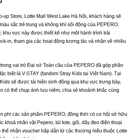
g
up Store, Lotte Mall West Lake Hà Nội, khách hàng sẽ
màu sắc trẻ trung và không khí sôi động của PEPERO.
 khu vực này được thiết kế như một hành trình trải
ck-in, tham gia các hoạt động tương tác và nhận về nhiều
trong vai trò Đại sứ Toàn cầu của PEPERO đã góp phần
ặc biệt là V-STAY (fandom Stray Kids tại Việt Nam). Tại
 Kids sẽ được tái hiện sinh động qua khu vực trưng bày,
fan có thể chụp ảnh lưu niệm, chia sẻ khoảnh khắc cùng
n phí các sản phẩm PEPERO, đồng thời có cơ hội sở hữu
khoá nhân vật Pepero, túi tote, gối, dây đeo điện thoại
có thể nhận voucher hấp dẫn từ các thương hiệu thuộc Lotte