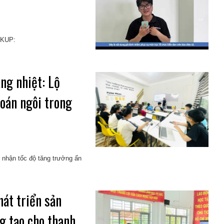
BACKUP:
ng nhiệt: Lộ
soán ngôi trong
i nhận tốc độ tăng trưởng ấn
át triển sản
g tạo cho thanh