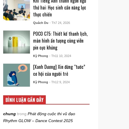
Khi Tiếng Anh thành ngôn ngữ
thứ hai: Học sinh cần năng lực
thực chiến
Quách Du
- Th7 24, 2026
POCO C75: Thiết kế thanh lịch,
màn hình ấn tượng cùng viên
pin cực khủng
Kỳ Phong
- Th11 10, 2024
[Xanh Dương] Xin đừng “tước”
cơ hội của người trẻ
Kỳ Phong
- Th12 9, 2024
BÌNH LUẬN GẦN ĐÂY
chung
trong
Phát động cuộc thi vũ đạo
Rhythm GLOW – Dance Contest 2025