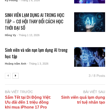
Kỳ Phong
- Tháng 1 6, 2026
SINH VIÊN LẠM DỤNG AI TRONG HỌC
TẬP – CƠ HỘI THAY ĐỔI CÁCH HỌC
THỜI ĐẠI SỐ
Hồng Vy
- Tháng 1 13, 2026
Sinh viên và vấn nạn lạm dụng AI trong
học tập
Hoàng trâm Anh
- Tháng 1 3, 2026
3 / 8 Posts
BÀI VIẾT TRƯỚC
BÀI VIẾT SAU
Sắm Tết tại Di Động Việt:
Sinh viên quá lạm dụng
Ưu đãi đến 1 triệu đồng
trí tuệ nhân tạo
khi mua iPhone 17 Pro