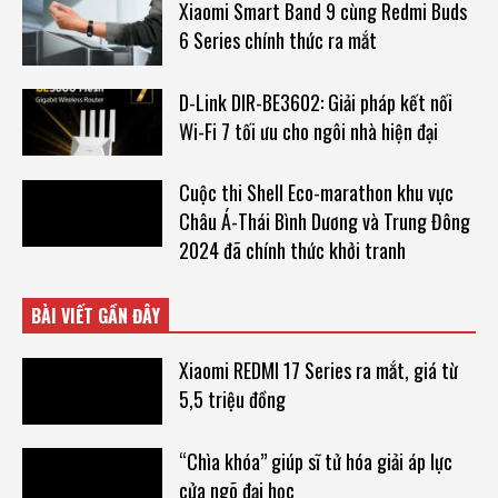
Xiaomi Smart Band 9 cùng Redmi Buds
6 Series chính thức ra mắt
D-Link DIR-BE3602: Giải pháp kết nối
Wi-Fi 7 tối ưu cho ngôi nhà hiện đại
Cuộc thi Shell Eco-marathon khu vực
Châu Á-Thái Bình Dương và Trung Đông
2024 đã chính thức khởi tranh
BÀI VIẾT GẦN ĐÂY
Xiaomi REDMI 17 Series ra mắt, giá từ
5,5 triệu đồng
“Chìa khóa” giúp sĩ tử hóa giải áp lực
cửa ngõ đại học