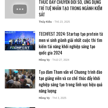
THÚC ĐẨY CHUYỂN ĐỔI SỐ, ỨNG DỤNG
TRÍ TUỆ NHÂN TẠO TRONG NGÀNH KIỂM
SÁT
Thúy Kiều
- Th5 23, 2025
TECHFEST 2024: Startup tạo protein từ
men vi sinh giành giải nhất cuộc thi tìm
kiếm tài năng khởi nghiệp sáng tạo
quốc gia 2024
Hồng Vy
- Th10 27, 2024
Tọa đàm Tham vấn về Chương trình đào
tạo giảng viên và cơ chế thúc đẩy khởi
nghiệp sáng tạo trong lĩnh vực hiệu quả
năng lượng
Hồng Vy
- Th4 3, 2025