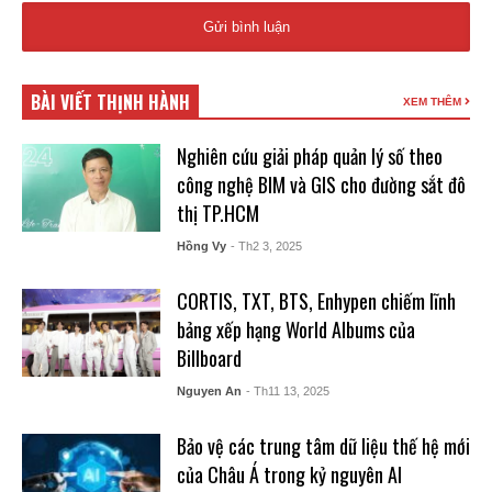
BÀI VIẾT THỊNH HÀNH
XEM THÊM
Nghiên cứu giải pháp quản lý số theo
công nghệ BIM và GIS cho đường sắt đô
thị TP.HCM
Hồng Vy
- Th2 3, 2025
CORTIS, TXT, BTS, Enhypen chiếm lĩnh
bảng xếp hạng World Albums của
Billboard
Nguyen An
- Th11 13, 2025
Bảo vệ các trung tâm dữ liệu thế hệ mới
của Châu Á trong kỷ nguyên AI