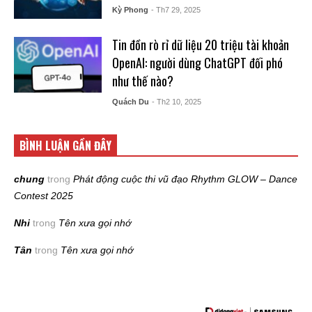
Kỳ Phong
- Th7 29, 2025
Tin đồn rò rỉ dữ liệu 20 triệu tài khoản
OpenAI: người dùng ChatGPT đối phó
như thế nào?
Quách Du
- Th2 10, 2025
BÌNH LUẬN GẦN ĐÂY
chung
trong
Phát động cuộc thi vũ đạo Rhythm GLOW – Dance
Contest 2025
Nhi
trong
Tên xưa gọi nhớ
Tân
trong
Tên xưa gọi nhớ