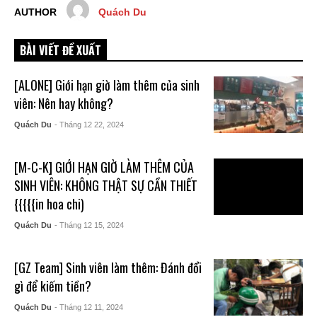
AUTHOR
Quách Du
BÀI VIẾT ĐỀ XUẤT
[ALONE] Giới hạn giờ làm thêm của sinh
viên: Nên hay không?
Quách Du
- Tháng 12 22, 2024
[M-C-K] GIỚI HẠN GIỜ LÀM THÊM CỦA
SINH VIÊN: KHÔNG THẬT SỰ CẦN THIẾT
{{{{{in hoa chi)
Quách Du
- Tháng 12 15, 2024
[GZ Team] Sinh viên làm thêm: Đánh đổi
gì để kiếm tiền?
Quách Du
- Tháng 12 11, 2024