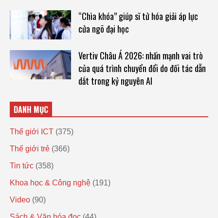
“Chìa khóa” giúp sĩ tử hóa giải áp lực
cửa ngõ đại học
Vertiv Châu Á 2026: nhấn mạnh vai trò
của quá trình chuyển đổi do đối tác dẫn
dắt trong kỷ nguyên AI
DANH MỤC
Thế giới ICT
(375)
Thế giới trẻ
(366)
Tin tức
(358)
Khoa học & Công nghệ
(191)
Video
(90)
Sách & Văn hóa đọc
(44)