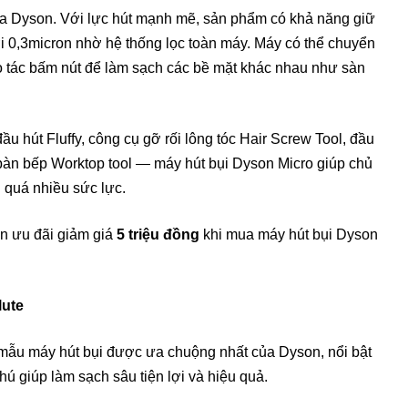
ủa Dyson. Với lực hút mạnh mẽ, sản phẩm có khả năng giữ
ới 0,3micron nhờ hệ thống lọc toàn máy. Máy có thể chuyển
o tác bấm nút để làm sạch các bề mặt khác nhau như sàn
 hút Fluffy, công cụ gỡ rối lông tóc Hair Screw Tool, đầu
 bàn bếp Worktop tool — máy hút bụi Dyson Micro giúp chủ
 quá nhiều sức lực.
 ưu đãi giảm giá
5 triệu đồng
khi mua máy hút bụi Dyson
lute
mẫu máy hút bụi được ưa chuộng nhất của Dyson, nổi bật
hú giúp làm sạch sâu tiện lợi và hiệu quả.