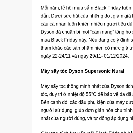
Mỗi năm, lễ hội mua sắm Black Friday luôn 
dẫn. Dưới sức hút của những đợt giảm giá 
cầu cá nhân luôn khiến nhiều người tiêu dù
Dyson đã chuẩn bị một “cẩm nang” tổng hợ
mùa Black Friday này. Nếu đang có ý định
tham khảo các sản phẩm hiện có mức giá ưu 
ngày 22-24/11 và ngày 29/11- 01/12/2024.
Máy sấy tóc Dyson Supersonic Nural
Máy sấy tóc thông minh nhất của Dyson tíc
tóc, duy trì ở nhiệt độ 55°C để bảo vệ da đ
Bên cạnh đó, các đầu phụ kiện của máy được
người sử dụng, giúp đơn giản hóa chu trình
nhất của người dùng, và tự động áp dụng nh