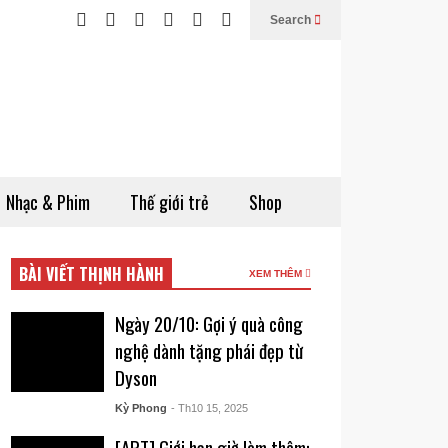
Search
Nhạc & Phim
Thế giới trẻ
Shop
BÀI VIẾT THỊNH HÀNH
XEM THÊM
Ngày 20/10: Gợi ý quà công
nghệ dành tặng phái đẹp từ
Dyson
Kỳ Phong
- Th10 15, 2025
[APT] Giới hạn giờ làm thêm: