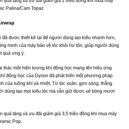
 quà tặng và ưu đãi giảm giá 1 triệu đồng khi mua máy
mic Patina/Cam Topaz
Airwrap
 đã được thiết kế lại để người dùng tạo kiểu nhanh hơn,
ông minh của máy bảo vệ tóc khỏi hư tổn, giúp người dùng
t quả ưng ý.
ai thác một hiện tượng khí động học mang tên hiệu ứng
khí động học của Dyson đã phát triển một phương pháp
h của luồng khí và nhiệt. Từ tóc xoăn, gợn sóng, thẳng
ời dùng tạo mọi kiểu tóc mà vẫn giữ được vẻ bóng mượt
 quà tặng và ưu đãi giảm giá 3,5 triệu đồng khi mua máy
eramic Pop.