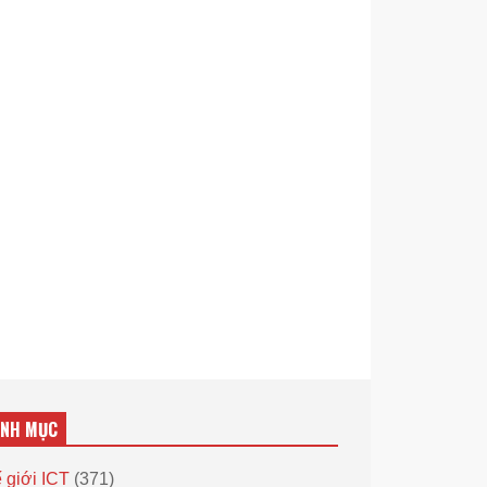
ANH MỤC
 giới ICT
(371)