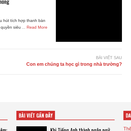
 mỏng
 hút tích hợp thanh bàn
uyền siêu ...
Read More
BÀI VIẾT SAU
Con em chúng ta học gì trong nhà trường?
BÀI VIẾT GẦN ĐÂY
D
hêm:
Khi Tiếng Anh thành ngôn ngữ
Thế