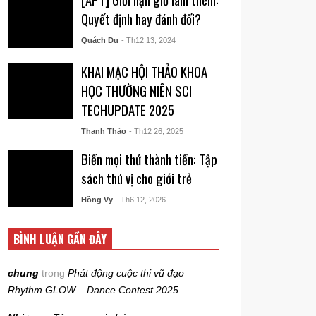
Quyết định hay đánh đổi?
Quách Du
- Th12 13, 2024
KHAI MẠC HỘI THẢO KHOA
HỌC THƯỜNG NIÊN SCI
TECHUPDATE 2025
Thanh Thảo
- Th12 26, 2025
Biến mọi thứ thành tiền: Tập
sách thú vị cho giới trẻ
Hồng Vy
- Th6 12, 2026
BÌNH LUẬN GẦN ĐÂY
chung
trong
Phát động cuộc thi vũ đạo
Rhythm GLOW – Dance Contest 2025