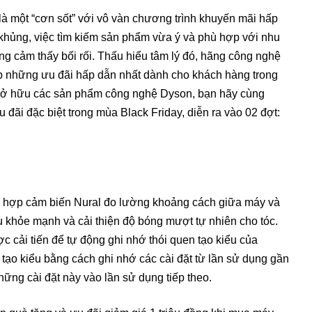
là một “cơn sốt” với vô vàn chương trình khuyến mãi hấp
khủng, việc tìm kiếm sản phẩm vừa ý và phù hợp với nhu
ng cảm thấy bối rối. Thấu hiểu tâm lý đó, hãng công nghệ
p những ưu đãi hấp dẫn nhất dành cho khách hàng trong
 sở hữu các sản phẩm công nghệ Dyson, bạn hãy cùng
đãi đặc biệt trong mùa Black Friday, diễn ra vào 02 đợt:
h hợp cảm biến Nural đo lường khoảng cách giữa máy và
ầu khỏe mạnh và cải thiện độ bóng mượt tự nhiên cho tóc.
 cải tiến để tự động ghi nhớ thói quen tạo kiểu của
 tạo kiểu bằng cách ghi nhớ các cài đặt từ lần sử dụng gần
ững cài đặt này vào lần sử dụng tiếp theo.