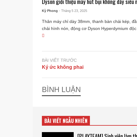
Dyson giới thiệu máy hút bụi không dây siêu
Kỳ Phong
- Tháng 5 23, 2025
Thân máy chỉ dày 38mm, thanh bàn chải kép, đầu
chải hình nón, động cơ Dyson Hyperdymium độc q
BÀI VIẾT TRƯỚC
Ký ức không phai
BÌNH LUẬN
BÀI VIẾT NGẪU NHIÊN
[PLAYTEAM] Sinh viên làm t