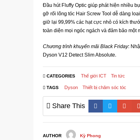
Đầu hút Fluffy Optic giúp phát hiện nhiều b
gỡ rối lông tóc Hair Screw Tool dễ dàng loạ
giữ lại 99,99% các hạt cực nhỏ có kích thướ
toàn diện mọi ngóc ngách và đảm bảo một m
Chương trình khuyến mãi Black Friday
: Nhậ
Dyson V12 Detect Slim Absolute.
Thế giới ICT
Tin tức
CATEGORIES
Dyson
Thiết bị chăm sóc tóc
TAGS
Share This
AUTHOR
Kỳ Phong