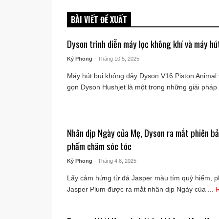
BÀI VIẾT ĐỀ XUẤT
Dyson trình diễn máy lọc không khí và máy hút
Kỳ Phong
- Tháng 10 5, 2025
Máy hút bụi không dây Dyson V16 Piston Animal 
gọn Dyson Hushjet là một trong những giải pháp v
Nhân dịp Ngày của Mẹ, Dyson ra mắt phiên bả
phẩm chăm sóc tóc
Kỳ Phong
- Tháng 4 8, 2025
Lấy cảm hứng từ đá Jasper màu tím quý hiếm, p
Jasper Plum được ra mắt nhân dịp Ngày của ...