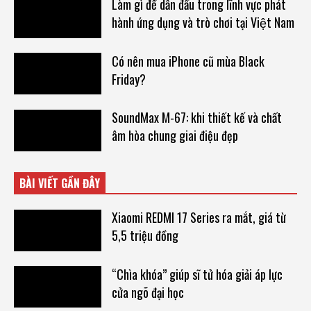
Làm gì để dẫn đầu trong lĩnh vực phát
hành ứng dụng và trò chơi tại Việt Nam
Có nên mua iPhone cũ mùa Black
Friday?
SoundMax M-67: khi thiết kế và chất
âm hòa chung giai điệu đẹp
BÀI VIẾT GẦN ĐÂY
Xiaomi REDMI 17 Series ra mắt, giá từ
5,5 triệu đồng
“Chìa khóa” giúp sĩ tử hóa giải áp lực
cửa ngõ đại học