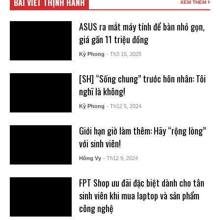
BÀI VIẾT THỊNH HÀNH
XEM THÊM
ASUS ra mắt máy tính để bàn nhỏ gọn,
giá gần 11 triệu đồng
Kỳ Phong
- Th3 15, 2025
[SH] “Sống chung” trước hôn nhân: Tôi
nghĩ là không!
Kỳ Phong
- Th12 5, 2024
Giới hạn giờ làm thêm: Hãy “rộng lòng”
với sinh viên!
Hồng Vy
- Th12 9, 2024
FPT Shop ưu đãi đặc biệt dành cho tân
sinh viên khi mua laptop và sản phẩm
công nghệ