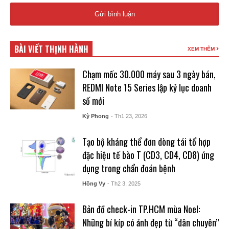
BÀI VIẾT THỊNH HÀNH
XEM THÊM
Chạm mốc 30.000 máy sau 3 ngày bán,
REDMI Note 15 Series lập kỷ lục doanh
số mới
Kỳ Phong
- Th1 23, 2026
Tạo bộ kháng thể đơn dòng tái tổ hợp
đặc hiệu tế bào T (CD3, CD4, CD8) ứng
dụng trong chẩn đoán bệnh
Hồng Vy
- Th2 3, 2025
Bản đồ check-in TP.HCM mùa Noel:
Những bí kíp có ảnh đẹp từ “dân chuyên”