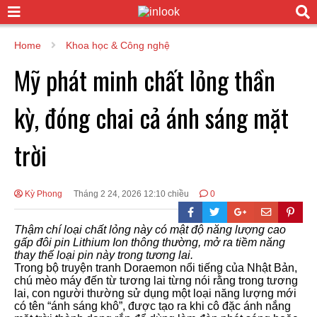
Home
Khoa học & Công nghệ
Mỹ phát minh chất lỏng thần
kỳ, đóng chai cả ánh sáng mặt
trời
Kỳ Phong
Tháng 2 24, 2026 12:10 chiều
0
Thậm chí loại chất lỏng này có mật độ năng lượng cao
gấp đôi pin Lithium Ion thông thường, mở ra tiềm năng
thay thế loại pin này trong tương lai.
Trong bộ truyện tranh Doraemon nổi tiếng của Nhật Bản,
chú mèo máy đến từ tương lai từng nói rằng trong tương
lai, con người thường sử dụng một loại năng lượng mới
có tên “ánh sáng khô”, được tạo ra khi cô đặc ánh nắng