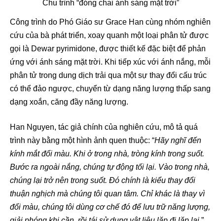
Chu trình “đóng chai ánh sáng mặt trời”
Công trình do Phó Giáo sư Grace Han cùng nhóm nghiên
cứu của bà phát triển, xoay quanh một loại phân tử được
gọi là Dewar pyrimidone, được thiết kế đặc biệt để phản
ứng với ánh sáng mặt trời. Khi tiếp xúc với ánh nắng, mỗi
phân tử trong dung dịch trải qua một sự thay đổi cấu trúc
có thể đảo ngược, chuyển từ dạng năng lượng thấp sang
dạng xoắn, căng đầy năng lượng.
Han Nguyen, tác giả chính của nghiên cứu, mô tả quá
trình này bằng một hình ảnh quen thuộc: “
Hãy nghĩ đến
kính mắt đổi màu. Khi ở trong nhà, tròng kính trong suốt.
Bước ra ngoài nắng, chúng tự động tối lại. Vào trong nhà,
chúng lại trở nên trong suốt. Đó chính là kiểu thay đổi
thuận nghịch mà chúng tôi quan tâm. Chỉ khác là thay vì
đổi màu, chúng tôi dùng cơ chế đó để lưu trữ năng lượng,
giải phóng khi cần, rồi tái sử dụng vật liệu lặp đi lặp lại
.”