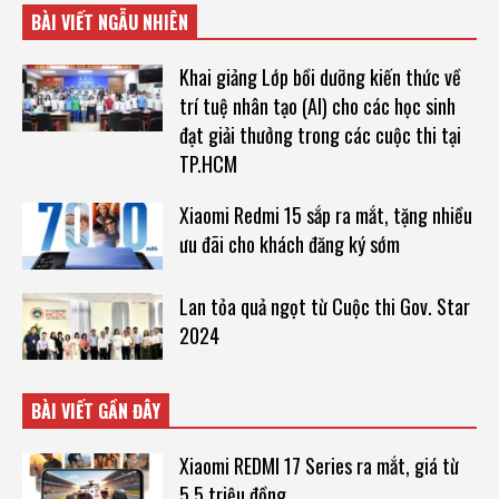
BÀI VIẾT NGẪU NHIÊN
Khai giảng Lớp bồi dưỡng kiến thức về
trí tuệ nhân tạo (AI) cho các học sinh
đạt giải thưởng trong các cuộc thi tại
TP.HCM
Xiaomi Redmi 15 sắp ra mắt, tặng nhiều
ưu đãi cho khách đăng ký sớm
Lan tỏa quả ngọt từ Cuộc thi Gov. Star
2024
BÀI VIẾT GẦN ĐÂY
Xiaomi REDMI 17 Series ra mắt, giá từ
5,5 triệu đồng