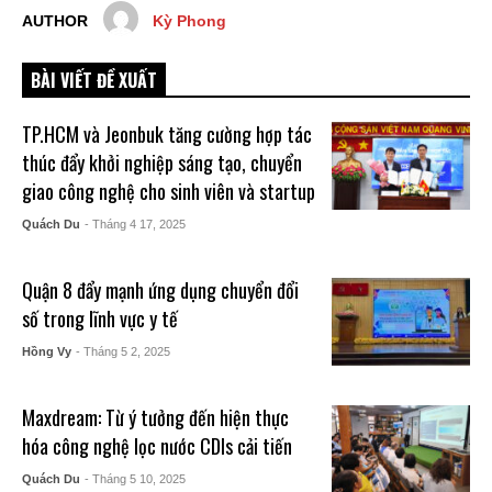
AUTHOR
Kỳ Phong
BÀI VIẾT ĐỀ XUẤT
TP.HCM và Jeonbuk tăng cường hợp tác
thúc đẩy khởi nghiệp sáng tạo, chuyển
giao công nghệ cho sinh viên và startup
Quách Du
- Tháng 4 17, 2025
Quận 8 đẩy mạnh ứng dụng chuyển đổi
số trong lĩnh vực y tế
Hồng Vy
- Tháng 5 2, 2025
Maxdream: Từ ý tưởng đến hiện thực
hóa công nghệ lọc nước CDIs cải tiến
Quách Du
- Tháng 5 10, 2025