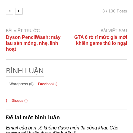
3 / 190 Posts
BÀI VIẾT TRƯỚC
BÀI VIẾT SAU
Dyson PencilWash: máy
GTA 6 rò rỉ mức giá mới
lau sàn mỏng, nhẹ, linh
khiến game thủ lo ngại
hoạt
BÌNH LUẬN
Wordpress (0)
Facebook (
)
Disqus (
)
Để lại một bình luận
Email của bạn sẽ không được hiển thị công khai.
Các