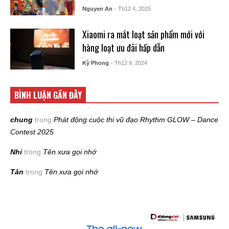
Nguyen An
- Th12 4, 2025
Xiaomi ra mắt loạt sản phẩm mới với
hàng loạt ưu đãi hấp dẫn
Kỳ Phong
- Th12 9, 2024
BÌNH LUẬN GẦN ĐÂY
chung
trong
Phát động cuộc thi vũ đạo Rhythm GLOW – Dance
Contest 2025
Nhi
trong
Tên xưa gọi nhớ
Tân
trong
Tên xưa gọi nhớ