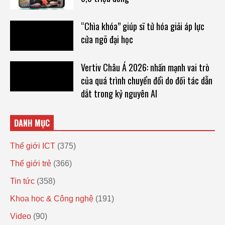
“Chìa khóa” giúp sĩ tử hóa giải áp lực
cửa ngõ đại học
Vertiv Châu Á 2026: nhấn mạnh vai trò
của quá trình chuyển đổi do đối tác dẫn
dắt trong kỷ nguyên AI
DANH MỤC
Thế giới ICT
(375)
Thế giới trẻ
(366)
Tin tức
(358)
Khoa học & Công nghệ
(191)
Video
(90)