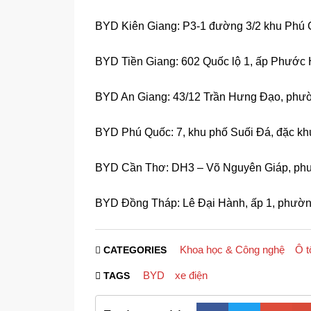
BYD Kiên Giang: P3-1 đường 3/2 khu Phú 
BYD Tiền Giang: 602 Quốc lộ 1, ấp Phước 
BYD An Giang: 43/12 Trần Hưng Đạo, phườ
BYD Phú Quốc: 7, khu phố Suối Đá, đặc kh
BYD Cần Thơ: DH3 – Võ Nguyên Giáp, phư
BYD Đồng Tháp: Lê Đại Hành, ấp 1, phường
Khoa học & Công nghệ
Ô t
CATEGORIES
BYD
xe điện
TAGS