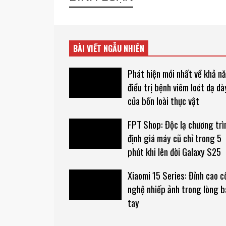
BÀI VIẾT NGẪU NHIÊN
Phát hiện mới nhất về khả n
điều trị bệnh viêm loét dạ dà
của bốn loài thực vật
FPT Shop: Độc lạ chương trì
định giá máy cũ chỉ trong 5
phút khi lên đời Galaxy S25
Xiaomi 15 Series: Đỉnh cao 
nghệ nhiếp ảnh trong lòng b
tay