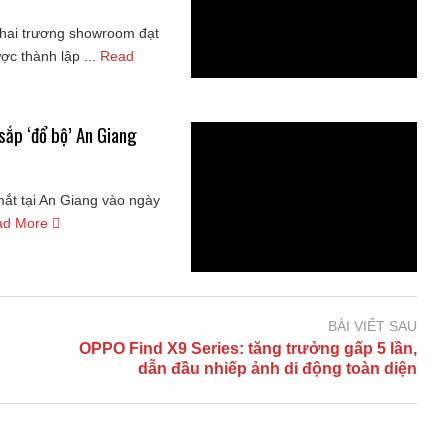
khai trương showroom đạt
c thành lập ...
Read
sắp ‘đổ bộ’ An Giang
ắt tại An Giang vào ngày
ad More
BÀI VIẾT SAU
OPPO Find X9 Series: tăng trưởng gấp 5 lần,
dẫn đầu nhiếp ảnh di động toàn diện