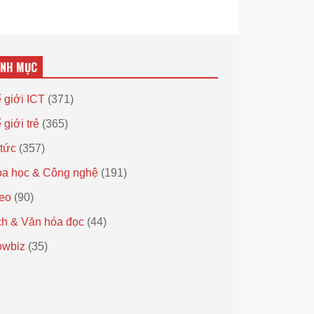
ANH MỤC
 giới ICT
(371)
 giới trẻ
(365)
 tức
(357)
a học & Công nghệ
(191)
eo
(90)
h & Văn hóa đọc
(44)
owbiz
(35)