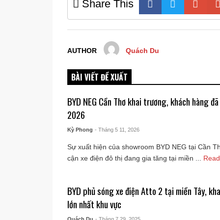
Share This
AUTHOR
Quách Du
BÀI VIẾT ĐỀ XUẤT
BYD NEG Cần Thơ khai trương, khách hàng đã 
2026
Kỳ Phong
- Tháng 5 11, 2026
Sự xuất hiện của showroom BYD NEG tại Cần Thơ
cận xe điện đô thị đang gia tăng tại miền ...
Read
BYD phủ sóng xe điện Atto 2 tại miền Tây, k
lớn nhất khu vực
Quách Du
- Tháng 7 29, 2025