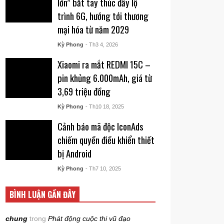
lớn” bắt tay thúc đẩy lộ
trình 6G, hướng tới thương
mại hóa từ năm 2029
Kỳ Phong
- Th3 4, 2026
Xiaomi ra mắt REDMI 15C –
pin khủng 6.000mAh, giá từ
3,69 triệu đồng
Kỳ Phong
- Th10 18, 2025
Cảnh báo mã độc IconAds
chiếm quyền điều khiển thiết
bị Android
Kỳ Phong
- Th7 10, 2025
BÌNH LUẬN GẦN ĐÂY
chung
trong
Phát động cuộc thi vũ đạo