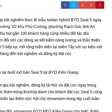
0
ịp trải nghiệm thực tế mẫu sedan hybrid BYD Seal 5 ngay
ường 3/2 khu Phú Cường, phường Rạch Giá, tỉnh An
 thu hút gần 100 khách hàng cùng nhiều đối tác địa
 đối với các dòng xe tiết kiệm năng lượng và thân thiện
5 tiếp tục mở rộng hiện diện tại miền Tây với sự kiện mở
hàng đến trải nghiệm và đăng ký đặt cọc.
 tại buổi mở bán Seal 5 tại BYD Kiên Giang.
gia trải nghiệm, đăng ký lái thử và đặt cọc ngay trong
c thăm trúng thưởng dành cho khách đặt cọc Seal 5 cùng
phần tạo thêm sức hút cho showroom trong dịp cuối tuần.
 Giám đốc showroom BYD NEG Kiên Giang cho biết:
“Kiên