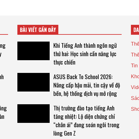
BÀI VIẾT GẦN ĐÂY
D
ăng
Khi Tiếng Anh thành ngôn ngữ
Thế
y
thứ hai: Học sinh cần năng lực
Thế
thực chiến
Tin
nh
ASUS Back To School 2026:
Kho
Nâng cấp hậu mãi, tin cậy về độ
Vid
bền, hệ thống dịch vụ mở rộng
Sác
công
Thị trường đào tạo tiếng Anh
Sh
àn
tăng nhiệt: Lộ diện chứng chỉ
“chân ái” đang soán ngôi trong
lòng Gen Z