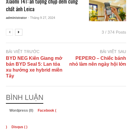
Xiaomi 14T: ấn tượng chụp đêm cùng
chất ảnh Leica
administrator
- Tháng 9 27, 2024
3 / 374 Posts
BÀI VIẾT TRƯỚC
BÀI VIẾT SAU
BYD NEG Kiên Giang mở
PEPERO – Chiếc bánh
bán BYD Seal 5: Lan tỏa
nhỏ làm nên ngày hội lớn
xu hướng xe hybrid miền
Tây
BÌNH LUẬN
Wordpress (0)
Facebook (
)
Disqus (
)