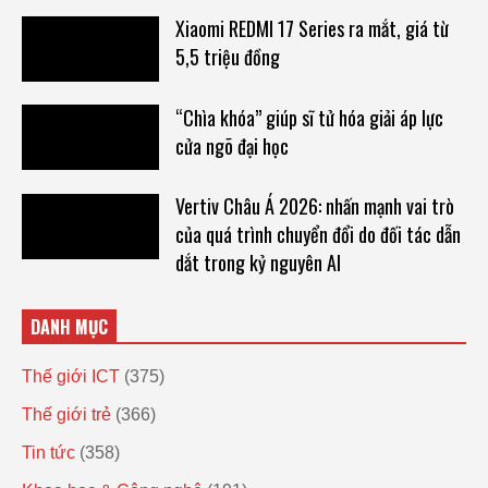
Xiaomi REDMI 17 Series ra mắt, giá từ
5,5 triệu đồng
“Chìa khóa” giúp sĩ tử hóa giải áp lực
cửa ngõ đại học
Vertiv Châu Á 2026: nhấn mạnh vai trò
của quá trình chuyển đổi do đối tác dẫn
dắt trong kỷ nguyên AI
DANH MỤC
Thế giới ICT
(375)
Thế giới trẻ
(366)
Tin tức
(358)