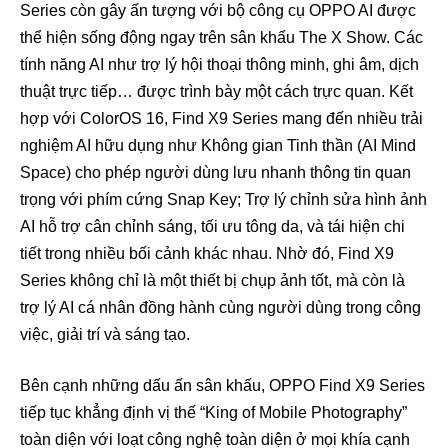
Series còn gây ấn tượng với bộ công cụ OPPO AI được
thể hiện sống động ngay trên sân khấu The X Show. Các
tính năng AI như trợ lý hội thoại thông minh, ghi âm, dịch
thuật trực tiếp… được trình bày một cách trực quan. Kết
hợp với ColorOS 16, Find X9 Series mang đến nhiều trải
nghiệm AI hữu dụng như Không gian Tinh thần (AI Mind
Space) cho phép người dùng lưu nhanh thông tin quan
trọng với phím cứng Snap Key; Trợ lý chỉnh sửa hình ảnh
AI hỗ trợ cân chỉnh sáng, tối ưu tông da, và tái hiện chi
tiết trong nhiều bối cảnh khác nhau. Nhờ đó, Find X9
Series không chỉ là một thiết bị chụp ảnh tốt, mà còn là
trợ lý AI cá nhân đồng hành cùng người dùng trong công
việc, giải trí và sáng tạo.
Bên cạnh những dấu ấn sân khấu, OPPO Find X9 Series
tiếp tục khẳng định vị thế “King of Mobile Photography”
toàn diện với loạt công nghệ toàn diện ở mọi khía cạnh