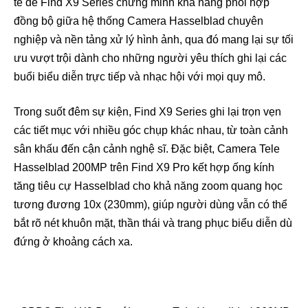
tế để Find X9 Series chứng minh khả năng phối hợp
đồng bộ giữa hệ thống Camera Hasselblad chuyên
nghiệp và nền tảng xử lý hình ảnh, qua đó mang lại sự tối
ưu vượt trội dành cho những người yêu thích ghi lại các
buổi biểu diễn trực tiếp và nhạc hội với mọi quy mô.
Trong suốt đêm sự kiện, Find X9 Series ghi lại trọn vẹn
các tiết mục với nhiều góc chụp khác nhau, từ toàn cảnh
sân khấu đến cận cảnh nghệ sĩ. Đặc biệt, Camera Tele
Hasselblad 200MP trên Find X9 Pro kết hợp ống kính
tăng tiêu cự Hasselblad cho khả năng zoom quang học
tương đương 10x (230mm), giúp người dùng vẫn có thể
bắt rõ nét khuôn mặt, thần thái và trang phục biểu diễn dù
đứng ở khoảng cách xa.