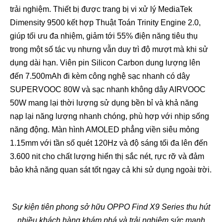
trải nghiệm. Thiết bị được trang bị vi xử lý MediaTek
Dimensity 9500 kết hợp Thuật Toán Trinity Engine 2.0,
giúp tối ưu đa nhiệm, giảm tới 55% điện năng tiêu thụ
trong một số tác vụ nhưng vẫn duy trì độ mượt mà khi sử
dụng dài hạn. Viên pin Silicon Carbon dung lượng lên
đến 7.500mAh đi kèm công nghệ sạc nhanh có dây
SUPERVOOC 80W và sạc nhanh không dây AIRVOOC
50W mang lại thời lượng sử dụng bền bỉ và khả năng
nạp lại năng lượng nhanh chóng, phù hợp với nhịp sống
năng động. Màn hình AMOLED phẳng viền siêu mỏng
1.15mm với tần số quét 120Hz và độ sáng tối đa lên đến
3.600 nit cho chất lượng hiển thị sắc nét, rực rỡ và đảm
bảo khả năng quan sát tốt ngay cả khi sử dụng ngoài trời.
Sự kiện tiên phong sở hữu OPPO Find X9 Series thu hút
nhiều khách hàng khám phá và trải nghiệm sức mạnh