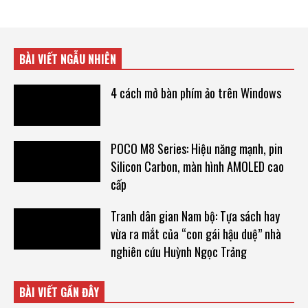
BÀI VIẾT NGẪU NHIÊN
4 cách mở bàn phím ảo trên Windows
POCO M8 Series: Hiệu năng mạnh, pin
Silicon Carbon, màn hình AMOLED cao
cấp
Tranh dân gian Nam bộ: Tựa sách hay
vừa ra mắt của “con gái hậu duệ” nhà
nghiên cứu Huỳnh Ngọc Trảng
BÀI VIẾT GẦN ĐÂY