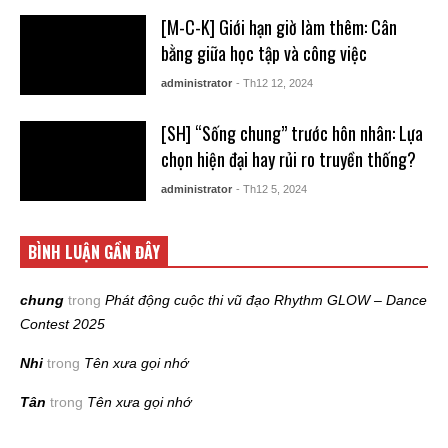
[M-C-K] Giới hạn giờ làm thêm: Cân
bằng giữa học tập và công việc
administrator
- Th12 12, 2024
[SH] “Sống chung” trước hôn nhân: Lựa
chọn hiện đại hay rủi ro truyền thống?
administrator
- Th12 5, 2024
BÌNH LUẬN GẦN ĐÂY
chung
trong
Phát động cuộc thi vũ đạo Rhythm GLOW – Dance
Contest 2025
Nhi
trong
Tên xưa gọi nhớ
Tân
trong
Tên xưa gọi nhớ