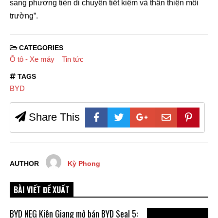
sang phương tiện di chuyển tiết kiệm và thân thiện môi
trường”.
CATEGORIES
Ô tô - Xe máy
Tin tức
TAGS
BYD
Share This
AUTHOR
Kỳ Phong
BÀI VIẾT ĐỀ XUẤT
BYD NEG Kiên Giang mở bán BYD Seal 5: