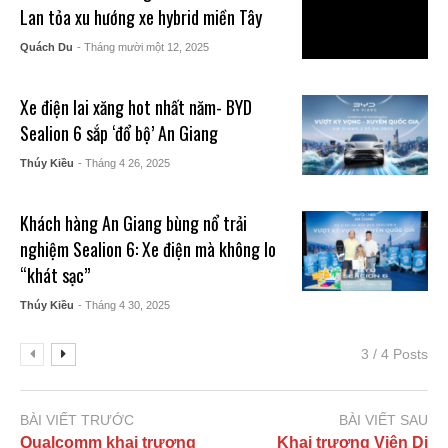
Lan tỏa xu hướng xe hybrid miền Tây
Quách Du
- Tháng mười một 12, 2025
Xe điện lai xăng hot nhất năm- BYD
Sealion 6 sắp ‘đổ bộ’ An Giang
Thúy Kiều
- Tháng 4 26, 2025
Khách hàng An Giang bùng nổ trải
nghiệm Sealion 6: Xe điện mà không lo
“khát sạc”
Thúy Kiều
- Tháng 4 30, 2025
3 / 4 Posts
BÀI VIẾT TRƯỚC
BÀI VIẾT SAU
Qualcomm khai trương
Khai trương Viện Di