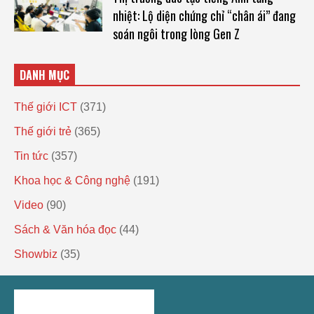
nhiệt: Lộ diện chứng chỉ “chân ái” đang
soán ngôi trong lòng Gen Z
DANH MỤC
Thế giới ICT
(371)
Thế giới trẻ
(365)
Tin tức
(357)
Khoa học & Công nghệ
(191)
Video
(90)
Sách & Văn hóa đọc
(44)
Showbiz
(35)