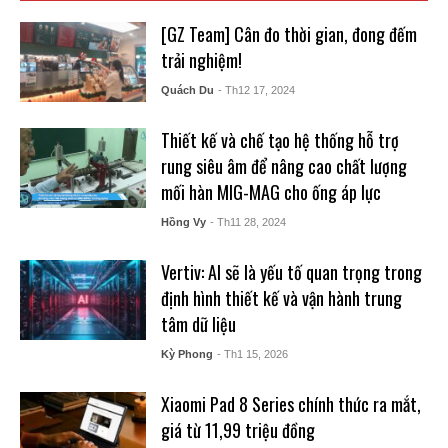
[GZ Team] Cân đo thời gian, đong đếm
trải nghiệm!
Quách Du
- Th12 17, 2024
Thiết kế và chế tạo hệ thống hỗ trợ
rung siêu âm để nâng cao chất lượng
mối hàn MIG-MAG cho ống áp lực
Hồng Vy
- Th11 28, 2024
Vertiv: AI sẽ là yếu tố quan trọng trong
định hình thiết kế và vận hành trung
tâm dữ liệu
Kỳ Phong
- Th1 15, 2026
Xiaomi Pad 8 Series chính thức ra mắt,
giá từ 11,99 triệu đồng