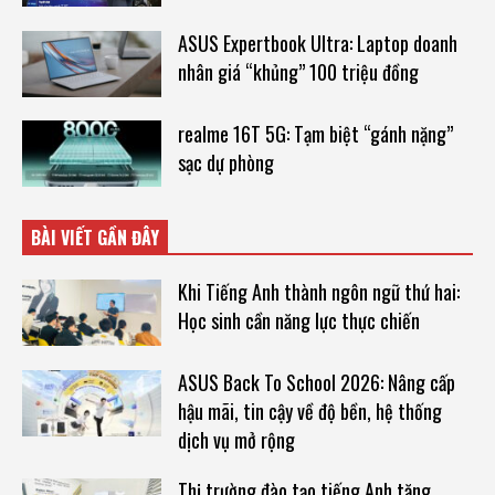
ASUS Expertbook Ultra: Laptop doanh
nhân giá “khủng” 100 triệu đồng
realme 16T 5G: Tạm biệt “gánh nặng”
sạc dự phòng
BÀI VIẾT GẦN ĐÂY
Khi Tiếng Anh thành ngôn ngữ thứ hai:
Học sinh cần năng lực thực chiến
ASUS Back To School 2026: Nâng cấp
hậu mãi, tin cậy về độ bền, hệ thống
dịch vụ mở rộng
Thị trường đào tạo tiếng Anh tăng