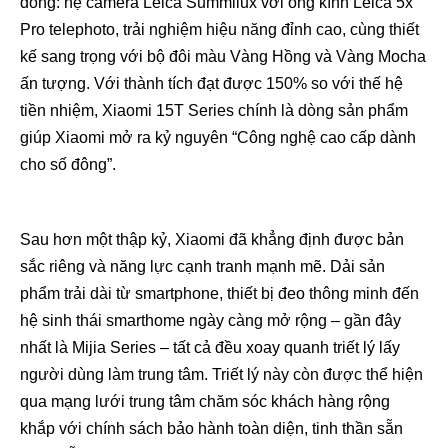
đồng: hệ camera Leica Summilux với ống kính Leica 5x
Pro telephoto, trải nghiệm hiệu năng đỉnh cao, cùng thiết
kế sang trọng với bộ đôi màu Vàng Hồng và Vàng Mocha
ấn tượng. Với thành tích đạt được 150% so với thế hệ
tiền nhiệm, Xiaomi 15T Series chính là dòng sản phẩm
giúp Xiaomi mở ra kỷ nguyên “Công nghệ cao cấp dành
cho số đông”.
Sau hơn một thập kỷ, Xiaomi đã khẳng định được bản
sắc riêng và năng lực cạnh tranh mạnh mẽ. Dải sản
phẩm trải dài từ smartphone, thiết bị đeo thông minh đến
hệ sinh thái smarthome ngày càng mở rộng – gần đây
nhất là Mijia Series – tất cả đều xoay quanh triết lý lấy
người dùng làm trung tâm. Triết lý này còn được thể hiện
qua mạng lưới trung tâm chăm sóc khách hàng rộng
khắp với chính sách bảo hành toàn diện, tinh thần sẵn