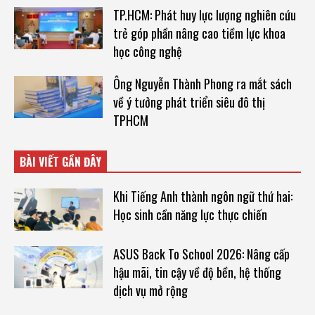
TP.HCM: Phát huy lực lượng nghiên cứu
trẻ góp phần nâng cao tiềm lực khoa
học công nghệ
Ông Nguyễn Thành Phong ra mắt sách
về ý tưởng phát triển siêu đô thị
TPHCM
BÀI VIẾT GẦN ĐÂY
Khi Tiếng Anh thành ngôn ngữ thứ hai:
Học sinh cần năng lực thực chiến
ASUS Back To School 2026: Nâng cấp
hậu mãi, tin cậy về độ bền, hệ thống
dịch vụ mở rộng