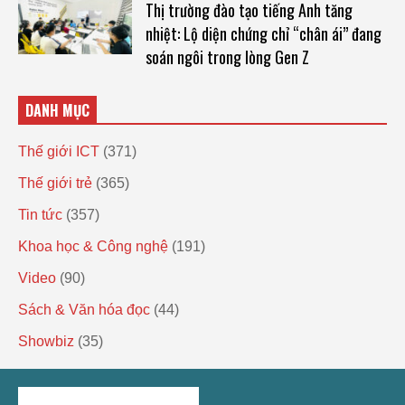
Thị trường đào tạo tiếng Anh tăng
nhiệt: Lộ diện chứng chỉ “chân ái” đang
soán ngôi trong lòng Gen Z
DANH MỤC
Thế giới ICT
(371)
Thế giới trẻ
(365)
Tin tức
(357)
Khoa học & Công nghệ
(191)
Video
(90)
Sách & Văn hóa đọc
(44)
Showbiz
(35)