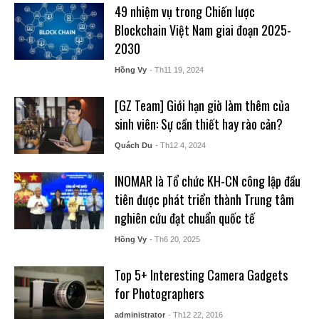
49 nhiệm vụ trong Chiến lược
Blockchain Việt Nam giai đoạn 2025-
2030
Hồng Vy
- Th11 19, 2024
[GZ Team] Giới hạn giờ làm thêm của
sinh viên: Sự cần thiết hay rào cản?
Quách Du
- Th12 4, 2024
INOMAR là Tổ chức KH-CN công lập đầu
tiên được phát triển thành Trung tâm
nghiên cứu đạt chuẩn quốc tế
Hồng Vy
- Th6 20, 2025
Top 5+ Interesting Camera Gadgets
for Photographers
administrator
- Th12 22, 2016