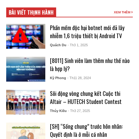
BÀI VIẾT THỊNH HÀNH
XEM THÊM
Phần mềm độc hại botnet mới đã lây
nhiễm 1,6 triệu thiết bị Android TV
Quách Du
- Th3 1, 2025
[8011] Sinh viên làm thêm như thế nào
là hợp lý?
Kỳ Phong
- Th11 28, 2024
Sôi động vòng chung kết Cuộc thi
Altair – HUTECH Student Contest
Thúy Kiều
- Th3 27, 2025
[SH] “Sống chung” trước hôn nhân:
Quyết định là ở mỗi cá nhân