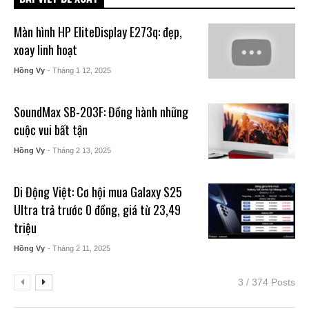
Màn hình HP EliteDisplay E273q: đẹp,
xoay linh hoạt
Hồng Vy
- Tháng 1 12, 2025
SoundMax SB-203F: Đồng hành những
cuộc vui bất tận
Hồng Vy
- Tháng 2 13, 2025
Di Động Việt: Cơ hội mua Galaxy S25
Ultra trả trước 0 đồng, giá từ 23,49
triệu
Hồng Vy
- Tháng 2 11, 2025
3 / 374 Posts