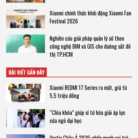
Xiaomi chính thức khởi động Xiaomi Fan
Festival 2026
Nghiên cứu giải pháp quản lý số theo
công nghệ BIM và GIS cho đường sắt đô
thị TP.HCM
BÀI VIẾT GẦN ĐÂY
Xiaomi REDMI 17 Series ra mắt, giá từ
5,5 triệu đồng
“Chìa khóa” giúp sĩ tử hóa giải áp lực
cửa ngõ đại học
Vertiv Châu Á 2026: nhấn mạnh vai trò