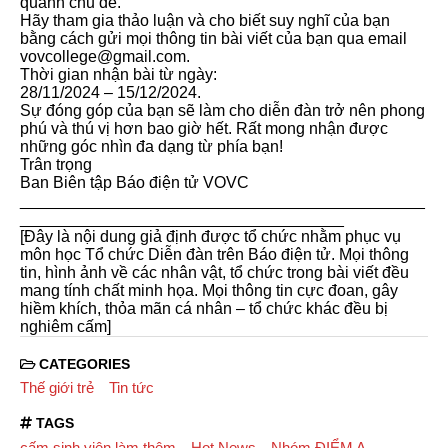
quanh chủ đề.
Hãy tham gia thảo luận và cho biết suy nghĩ của bạn
bằng cách gửi mọi thông tin bài viết của bạn qua email
vovcollege@gmail.com.
Thời gian nhận bài từ ngày:
28/11/2024 – 15/12/2024.
Sự đóng góp của bạn sẽ làm cho diễn đàn trở nên phong
phú và thú vị hơn bao giờ hết. Rất mong nhận được
những góc nhìn đa dạng từ phía bạn!
Trân trọng
Ban Biên tập Báo điện tử VOVC
_____________________________________________
____________________________________
[Đây là nội dung giả định được tổ chức nhằm phục vụ
môn học Tổ chức Diễn đàn trên Báo điện tử. Mọi thông
tin, hình ảnh về các nhân vật, tổ chức trong bài viết đều
mang tính chất minh họa. Mọi thông tin cực đoan, gây
hiềm khích, thỏa mãn cá nhân – tổ chức khác đều bị
nghiêm cấm]
CATEGORIES
Thế giới trẻ
Tin tức
TAGS
cấm sinh viên làm thêm
Hot News
Nhóm ĐIỂM A