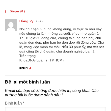
)
Disqus (
0
)
Hồng Vy
2 năm
Nói như bạn K. cũng không đúng, vì thực ra như vậy;
nếu chúng ta làm những ca cuối, ví dụ như quán ăn.
Thì 10 giở 30 đóng cửa, chúng ta cũng nên phụ chủ
quán dọn dẹp, phụ bạn bè dọn dẹp rồi đóng cửa. Chả
lẽ, xong việc mình thì thôi. Nếu 30 phút ấy, mà xét nét
quá cũng tội chủ quán, chủ doanh nghiệp bạn à.
Trân trọng
KhoaDNA (quận 7, TP.HCM)
REPLY
Để lại một bình luận
Email của bạn sẽ không được hiển thị công khai.
Các
trường bắt buộc được đánh dấu
*
Bình luận
*