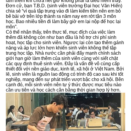
làm thêm khi chưa hết giờ không phải là điều hiếm thấy.
Đơn cử, bạn T.B.D. (sinh viên trường Đại học Văn Hiến)
chia sẻ “vì quá tập trung vào đi làm kiếm tiền nên em bỏ
bê bài vở trên lớp thành ra năm nay em rớt tận 3 môn
học. Bao nhiêu tiền đi làm bây giờ em lại nộp để học lại
môn”.
Có thể nhận thấy, trên thực tế, mục đích của việc làm
thêm đã không còn như ban đầu là hỗ trợ chi phí sinh
hoạt, học tập cho sinh viên. Ngược lại còn tạo thêm gánh
nặng và áp lực lớn hơn khiến sinh viên không thể tập
trung học tập. Nhà nước cần phải đẩy mạnh chính sách
giới hạn giờ làm thêm của sinh viên cùng với siết chặt
các quy định thuê sinh viên. Đây là vấn đề vô cùng cấp
thiết đối với nền giáo dục, kinh tế, xã hội ở Việt Nam. Bởi
lẽ, sinh viên là nguồn lao động có trình độ cao sau khi tốt
nghiệp, mang đến sự phát triển vượt bậc cho xã hội. Bên
cạnh đó, mỗi sinh viên nên tự ý thức được mục tiêu nào
cần ưu tiên và học cách cân bằng thời gian hợp lý hơn.