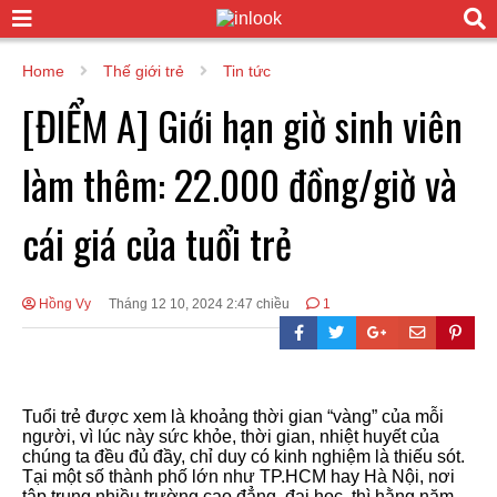
Home
Thế giới trẻ
Tin tức
[ĐIỂM A] Giới hạn giờ sinh viên
làm thêm: 22.000 đồng/giờ và
cái giá của tuổi trẻ
Hồng Vy
Tháng 12 10, 2024 2:47 chiều
1
Tuổi trẻ được xem là khoảng thời gian “vàng” của mỗi
người, vì lúc này sức khỏe, thời gian, nhiệt huyết của
chúng ta đều đủ đầy, chỉ duy có kinh nghiệm là thiếu sót.
Tại một số thành phố lớn như TP.HCM hay Hà Nội, nơi
tập trung nhiều trường cao đẳng, đại học, thì hằng năm