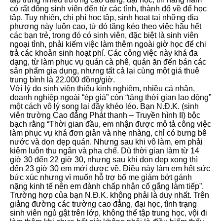
có rất đông sinh viên đến từ các tỉnh, thành đổ về để học
tập. Tuy nhiên, chi phí học tập, sinh hoạt tại những địa
phương này luôn cao, từ đó tăng kéo theo việc hầu hết
các bạn trẻ, trong đó có sinh viên, đặc biệt là sinh viên
ngoại tỉnh, phải kiếm việc làm thêm ngoài giờ học để chi
trả các khoản sinh hoạt phí. Các công việc này khá đa
dạng, từ làm phục vụ quán cà phê, quán ăn đến bán các
sản phẩm gia dụng, nhưng tất cả lại cùng một giá thuê
trung bình là 22.000 đồng/giờ.
Với lý do sinh viên thiếu kinh nghiệm, nhiều cá nhân,
doanh nghiệp ngoài “ép giá” còn “tăng thời gian lao động”
một cách vô lý song lại đầy khéo léo. Bạn N.Đ.K. (sinh
viên trường Cao đẳng Phát thanh – Truyền hình II) bộc
bạch rằng “Thời gian đầu, em nhận được mô tả công việc
làm phục vụ khá đơn giản và nhẹ nhàng, chỉ có bưng bê
nước và dọn dẹp quán. Nhưng sau khi vô làm, em phải
kiêm luôn thu ngân và pha chế. Dù thời gian làm từ 14
giờ 30 đến 22 giờ 30, nhưng sau khi dọn dẹp xong thì
đến 23 giờ 30 em mới được về. Điều này làm em hết sức
bức xúc nhưng vì muốn hỗ trợ bố mẹ giảm bớt gánh
nặng kinh tế nên em đành chấp nhận cố gắng làm tiếp”.
Trường hợp của bạn N.Đ.K. không phải là duy nhất. Trên
giảng đường các trường cao đẳng, đại học, tình trạng
sinh viên ngủ gật trên lớp, không thể tập trung học, vội đi