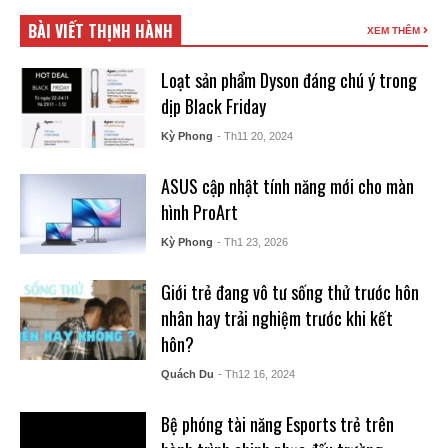
BÀI VIẾT THỊNH HÀNH
XEM THÊM
Loạt sản phẩm Dyson đáng chú ý trong
dịp Black Friday
Kỳ Phong
- Th11 20, 2024
ASUS cập nhật tính năng mới cho màn
hình ProArt
Kỳ Phong
- Th1 23, 2026
Giới trẻ đang vô tư sống thử trước hôn
nhân hay trải nghiệm trước khi kết
hôn?
Quách Du
- Th12 16, 2024
Bệ phóng tài năng Esports trẻ trên