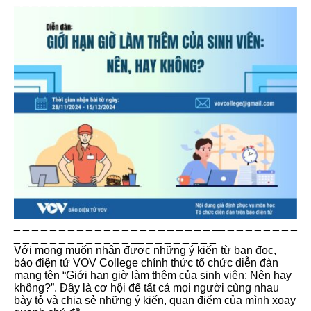
_ _ _ _ _ _ _ _ _ _ _ _ _ __ _ _ _ _ _ _ _
_ _ _ _ _ _ _ _ _ _ _ _ _ _ _ _ _ _ _ _ _ _ __ _ _ _ _ _ _ _ _
_ _ _ _ _ _ _ _ _ _ _ _ _ __ _ _ _ _ _ _ _ _
Với mong muốn nhận được những ý kiến từ bạn đọc,
báo điện tử VOV College chính thức tổ chức diễn đàn
mang tên “Giới hạn giờ làm thêm của sinh viên: Nên hay
không?”. Đây là cơ hội để tất cả mọi người cùng nhau
bày tỏ và chia sẻ những ý kiến, quan điểm của mình xoay