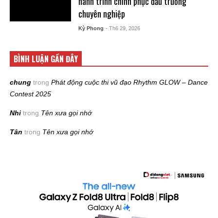
hành trình chinh phục đấu trường
chuyên nghiệp
Kỳ Phong
- Th6 29, 2026
BÌNH LUẬN GẦN ĐÂY
chung
trong
Phát động cuộc thi vũ đạo Rhythm GLOW – Dance
Contest 2025
Nhi
trong
Tên xưa gọi nhớ
Tân
trong
Tên xưa gọi nhớ