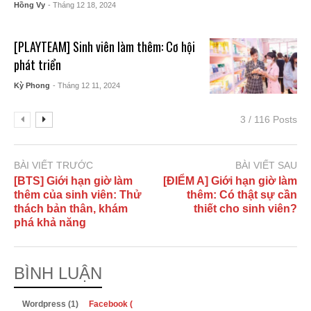
Hồng Vy
- Tháng 12 18, 2024
[PLAYTEAM] Sinh viên làm thêm: Cơ hội
phát triển
Kỳ Phong
- Tháng 12 11, 2024
3 / 116 Posts
BÀI VIẾT TRƯỚC
BÀI VIẾT SAU
[BTS] Giới hạn giờ làm
[ĐIỂM A] Giới hạn giờ làm
thêm của sinh viên: Thử
thêm: Có thật sự cần
thách bản thân, khám
thiết cho sinh viên?
phá khả năng
BÌNH LUẬN
Wordpress (1)
Facebook (