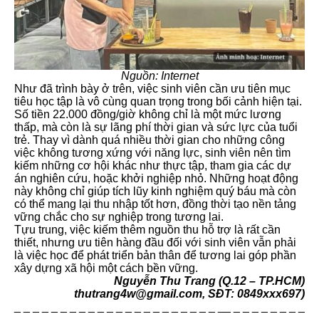
Nguồn: Internet
Như đã trình bày ở trên, việc sinh viên cần ưu tiên mục
tiêu học tập là vô cùng quan trọng trong bối cảnh hiện tại.
Số tiền 22.000 đồng/giờ không chỉ là một mức lương
thấp, mà còn là sự lãng phí thời gian và sức lực của tuổi
trẻ. Thay vì dành quá nhiều thời gian cho những công
việc không tương xứng với năng lực, sinh viên nên tìm
kiếm những cơ hội khác như thực tập, tham gia các dự
án nghiên cứu, hoặc khởi nghiệp nhỏ. Những hoạt động
này không chỉ giúp tích lũy kinh nghiệm quý báu mà còn
có thể mang lại thu nhập tốt hơn, đồng thời tạo nền tảng
vững chắc cho sự nghiệp trong tương lai.
Tựu trung, việc kiếm thêm nguồn thu hỗ trợ là rất cần
thiết, nhưng ưu tiên hàng đầu đối với sinh viên vẫn phải
là việc học để phát triển bản thân để tương lai góp phần
xây dựng xã hội một cách bền vững.
Nguyễn Thu Trang (Q.12 – TP.HCM)
thutrang4w@gmail.com, SĐT: 0849xxx697)
_ _ _ _ _ _ _ _ _ _ _ _ _ _ _ _ _ _ _ _ _ _ __ _ _ _ _ _ _ _ _