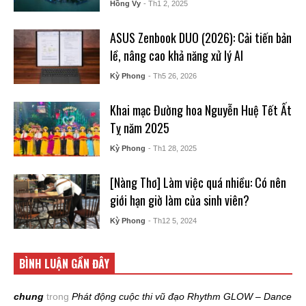
Hồng Vy
- Th1 2, 2025
ASUS Zenbook DUO (2026): Cải tiến bản
lề, nâng cao khả năng xử lý AI
Kỳ Phong
- Th5 26, 2026
Khai mạc Đường hoa Nguyễn Huệ Tết Ất
Tỵ năm 2025
Kỳ Phong
- Th1 28, 2025
[Nàng Thơ] Làm việc quá nhiều: Có nên
giới hạn giờ làm của sinh viên?
Kỳ Phong
- Th12 5, 2024
BÌNH LUẬN GẦN ĐÂY
chung
trong
Phát động cuộc thi vũ đạo Rhythm GLOW – Dance