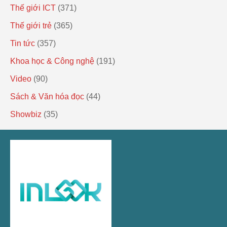
Thế giới ICT
(371)
Thế giới trẻ
(365)
Tin tức
(357)
Khoa học & Công nghệ
(191)
Video
(90)
Sách & Văn hóa đọc
(44)
Showbiz
(35)