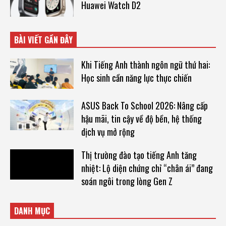
Huawei Watch D2
BÀI VIẾT GẦN ĐÂY
Khi Tiếng Anh thành ngôn ngữ thứ hai:
Học sinh cần năng lực thực chiến
ASUS Back To School 2026: Nâng cấp
hậu mãi, tin cậy về độ bền, hệ thống
dịch vụ mở rộng
Thị trường đào tạo tiếng Anh tăng
nhiệt: Lộ diện chứng chỉ “chân ái” đang
soán ngôi trong lòng Gen Z
DANH MỤC