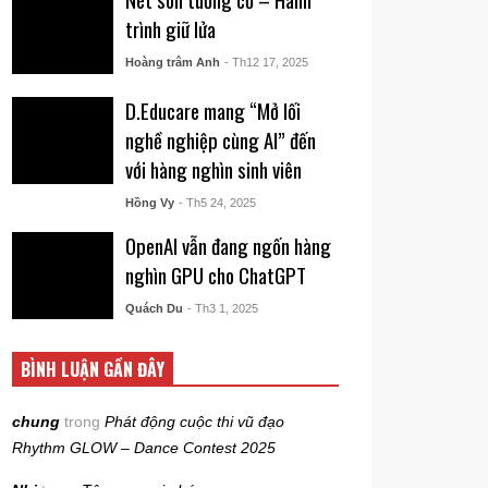
trình giữ lửa
Hoàng trâm Anh
- Th12 17, 2025
D.Educare mang “Mở lối
nghề nghiệp cùng AI” đến
với hàng nghìn sinh viên
Hồng Vy
- Th5 24, 2025
OpenAI vẫn đang ngốn hàng
nghìn GPU cho ChatGPT
Quách Du
- Th3 1, 2025
BÌNH LUẬN GẦN ĐÂY
chung
trong
Phát động cuộc thi vũ đạo
Rhythm GLOW – Dance Contest 2025