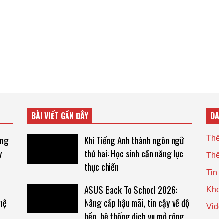
BÀI VIẾT GẦN ĐÂY
D
ăng
Khi Tiếng Anh thành ngôn ngữ
Thế
y
thứ hai: Học sinh cần năng lực
Thế
thực chiến
Tin
ASUS Back To School 2026:
Kho
hệ
Nâng cấp hậu mãi, tin cậy về độ
Vid
bền, hệ thống dịch vụ mở rộng