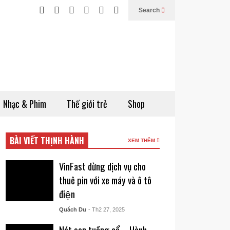
Search
Nhạc & Phim
Thế giới trẻ
Shop
BÀI VIẾT THỊNH HÀNH
XEM THÊM
VinFast dừng dịch vụ cho
thuê pin với xe máy và ô tô
điện
Quách Du
- Th2 27, 2025
Nét son tuồng cổ – Hành