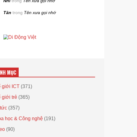
Nhi
trong
Tên xưa gọi nhớ
Tân
trong
Tên xưa gọi nhớ
ANH MỤC
 giới ICT
(371)
 giới trẻ
(365)
 tức
(357)
a học & Công nghệ
(191)
eo
(90)