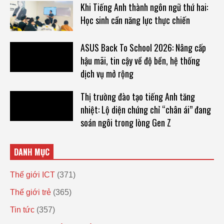
Khi Tiếng Anh thành ngôn ngữ thứ hai:
Học sinh cần năng lực thực chiến
ASUS Back To School 2026: Nâng cấp
hậu mãi, tin cậy về độ bền, hệ thống
dịch vụ mở rộng
Thị trường đào tạo tiếng Anh tăng
nhiệt: Lộ diện chứng chỉ “chân ái” đang
soán ngôi trong lòng Gen Z
DANH MỤC
Thế giới ICT
(371)
Thế giới trẻ
(365)
Tin tức
(357)