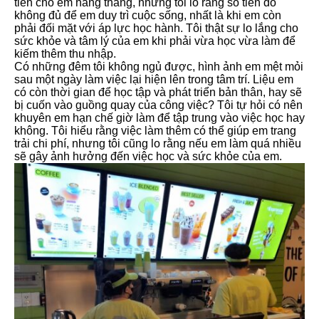
tiền cho em hàng tháng, nhưng tôi lo rằng số tiền đó
không đủ để em duy trì cuộc sống, nhất là khi em còn
phải đối mặt với áp lực học hành. Tôi thật sự lo lắng cho
sức khỏe và tâm lý của em khi phải vừa học vừa làm để
kiếm thêm thu nhập.
Có những đêm tôi không ngủ được, hình ảnh em mệt mỏi
sau một ngày làm việc lại hiện lên trong tâm trí. Liệu em
có còn thời gian để học tập và phát triển bản thân, hay sẽ
bị cuốn vào guồng quay của công việc? Tôi tự hỏi có nên
khuyên em hạn chế giờ làm để tập trung vào việc học hay
không. Tôi hiểu rằng việc làm thêm có thể giúp em trang
trải chi phí, nhưng tôi cũng lo rằng nếu em làm quá nhiều
sẽ gây ảnh hưởng đến việc học và sức khỏe của em.