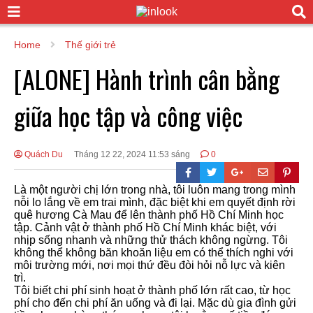
Home
Thế giới trẻ
[ALONE] Hành trình cân bằng
giữa học tập và công việc
Quách Du
Tháng 12 22, 2024 11:53 sáng
0
Là một người chị lớn trong nhà, tôi luôn mang trong mình
nỗi lo lắng về em trai mình, đặc biệt khi em quyết định rời
quê hương Cà Mau để lên thành phố Hồ Chí Minh học
tập. Cảnh vật ở thành phố Hồ Chí Minh khác biệt, với
nhịp sống nhanh và những thử thách không ngừng. Tôi
không thể không băn khoăn liệu em có thể thích nghi với
môi trường mới, nơi mọi thứ đều đòi hỏi nỗ lực và kiên
trì.
Tôi biết chi phí sinh hoạt ở thành phố lớn rất cao, từ học
phí cho đến chi phí ăn uống và đi lại. Mặc dù gia đình gửi