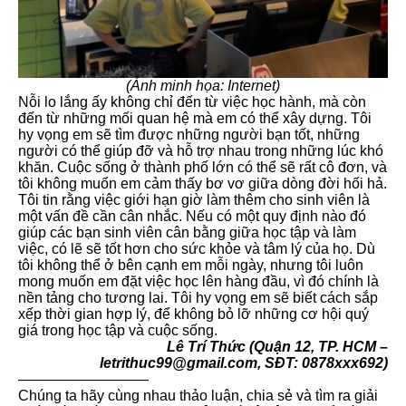
(Ảnh minh họa: Internet)
Nỗi lo lắng ấy không chỉ đến từ việc học hành, mà còn
đến từ những mối quan hệ mà em có thể xây dựng. Tôi
hy vọng em sẽ tìm được những người bạn tốt, những
người có thể giúp đỡ và hỗ trợ nhau trong những lúc khó
khăn. Cuộc sống ở thành phố lớn có thể sẽ rất cô đơn, và
tôi không muốn em cảm thấy bơ vơ giữa dòng đời hối hả.
Tôi tin rằng việc giới hạn giờ làm thêm cho sinh viên là
một vấn đề cần cân nhắc. Nếu có một quy định nào đó
giúp các bạn sinh viên cân bằng giữa học tập và làm
việc, có lẽ sẽ tốt hơn cho sức khỏe và tâm lý của họ. Dù
tôi không thể ở bên cạnh em mỗi ngày, nhưng tôi luôn
mong muốn em đặt việc học lên hàng đầu, vì đó chính là
nền tảng cho tương lai. Tôi hy vọng em sẽ biết cách sắp
xếp thời gian hợp lý, để không bỏ lỡ những cơ hội quý
giá trong học tập và cuộc sống.
Lê Trí Thức (Quận 12, TP. HCM –
letrithuc99@gmail.com, SĐT: 0878xxx692)
—————————
Chúng ta hãy cùng nhau thảo luận, chia sẻ và tìm ra giải