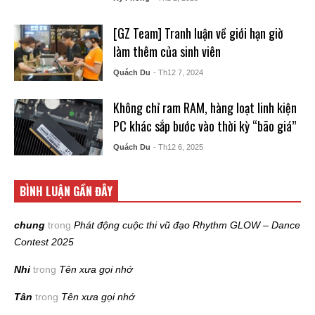
[GZ Team] Tranh luận về giới hạn giờ
làm thêm của sinh viên
Quách Du
- Th12 7, 2024
Không chỉ ram RAM, hàng loạt linh kiện
PC khác sắp bước vào thời kỳ “bão giá”
Quách Du
- Th12 6, 2025
BÌNH LUẬN GẦN ĐÂY
chung
trong
Phát động cuộc thi vũ đạo Rhythm GLOW – Dance
Contest 2025
Nhi
trong
Tên xưa gọi nhớ
Tân
trong
Tên xưa gọi nhớ