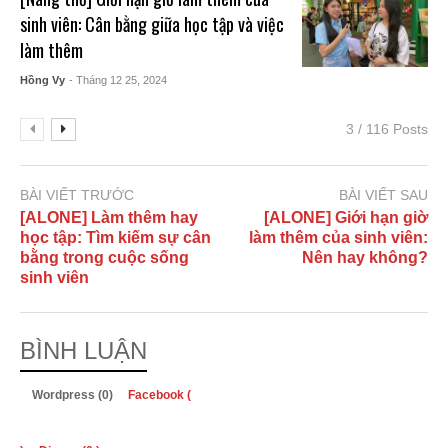
sinh viên: Cân bằng giữa học tập và việc
làm thêm
Hồng Vy
- Tháng 12 25, 2024
3 / 116 Posts
BÀI VIẾT TRƯỚC
BÀI VIẾT SAU
[ALONE] Làm thêm hay
[ALONE] Giới hạn giờ
học tập: Tìm kiếm sự cân
làm thêm của sinh viên:
bằng trong cuộc sống
Nên hay không?
sinh viên
BÌNH LUẬN
Wordpress (0)
Facebook (