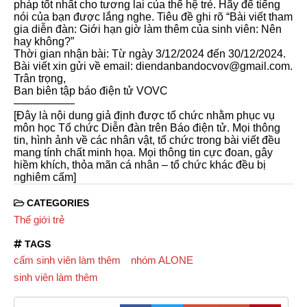
pháp tốt nhất cho tương lai của thế hệ trẻ. Hãy để tiếng
nói của bạn được lắng nghe. Tiêu đề ghi rõ “Bài viết tham
gia diễn đàn: Giới hạn giờ làm thêm của sinh viên: Nên
hay không?”
Thời gian nhận bài: Từ ngày 3/12/2024 đến 30/12/2024.
Bài viết xin gửi về email: diendanbandocvov@gmail.com.
Trân trọng,
Ban biên tập báo điện tử VOVC
—————–
[Đây là nội dung giả định được tổ chức nhằm phục vụ
môn học Tổ chức Diễn đàn trên Báo điện tử. Mọi thông
tin, hình ảnh về các nhân vật, tổ chức trong bài viết đều
mang tính chất minh họa. Mọi thông tin cực đoan, gây
hiềm khích, thỏa mãn cá nhân – tổ chức khác đều bị
nghiêm cấm]
CATEGORIES
Thế giới trẻ
TAGS
cấm sinh viên làm thêm
nhóm ALONE
sinh viên làm thêm