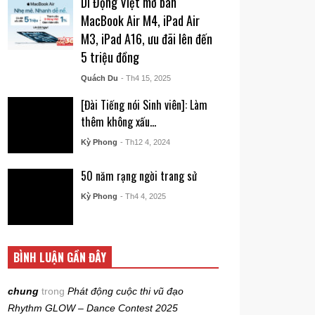
Di Động Việt mở bán
MacBook Air M4, iPad Air
M3, iPad A16, ưu đãi lên đến
5 triệu đồng
Quách Du
- Th4 15, 2025
[Đài Tiếng nói Sinh viên]: Làm
thêm không xấu…
Kỳ Phong
- Th12 4, 2024
50 năm rạng ngời trang sử
Kỳ Phong
- Th4 4, 2025
BÌNH LUẬN GẦN ĐÂY
chung
trong
Phát động cuộc thi vũ đạo
Rhythm GLOW – Dance Contest 2025