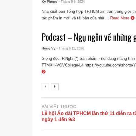
Kỳ Phong
- Tháng 9 6, 2024
Nhà xuất bản Tổng hợp TP.HCM xin trân trọng giới t
tác phẩm in mới và tái bản của nhà ...
Read More
Podcast – Ngụ ngôn về những 
Hồng Vy
- Tháng 6 11, 2026
Giọng đọc: P.Nghi (*) Sản phẩm - nội dung mang tín
TTMXH-VOVCollege-L4 https://youtube.com/short
BÀI VIẾT TRƯỚC
Lễ hội Áo dài TPHCM lần thứ 11 diễn ra t
ngày 1 đến 9/3