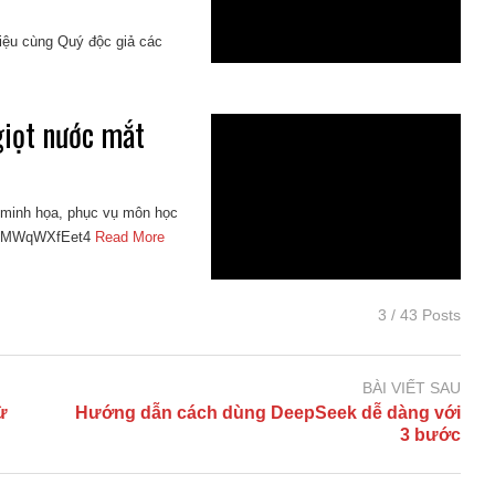
hiệu cùng Quý độc giả các
giọt nước mắt
h minh họa, phục vụ môn học
s/YMWqWXfEet4
Read More
3 / 43 Posts
BÀI VIẾT SAU
ừ
Hướng dẫn cách dùng DeepSeek dễ dàng với
3 bước