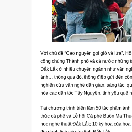
Với chủ đề “Cao nguyên gọi gió và lửa”, H
công chúng Thành phố và cả nước những tá
Đắk Lắk ở nhiều chuyên ngành như văn nghệ
ảnh… thông qua đó, thông điệp gửi đến côn
nghiên cứu văn nghệ dân gian, sáng tác, qu
hóa các dân tộc Tây Nguyên, tình yêu quê 
Tại chương trình triển lãm 50 tác phẩm ảnh 
thức cà phê và Lễ hội Cà phê Buôn Ma Thuộ
học nghệ thuật Đắk Lắk; 10 ký họa của họa
địa danh lịch sử của tỉnh Đắk Lắk.