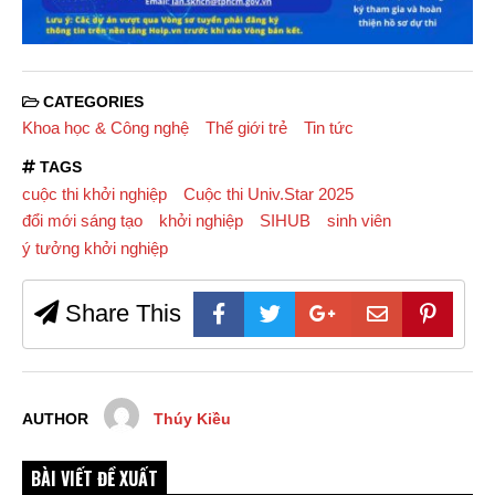
CATEGORIES
Khoa học & Công nghệ
Thế giới trẻ
Tin tức
TAGS
cuộc thi khởi nghiệp
Cuộc thi Univ.Star 2025
đổi mới sáng tạo
khởi nghiệp
SIHUB
sinh viên
ý tưởng khởi nghiệp
Share This
AUTHOR
Thúy Kiều
BÀI VIẾT ĐỀ XUẤT