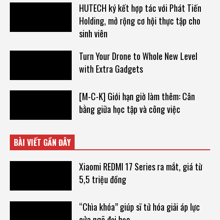
HUTECH ký kết hợp tác với Phát Tiến
Holding, mở rộng cơ hội thực tập cho
sinh viên
Turn Your Drone to Whole New Level
with Extra Gadgets
[M-C-K] Giới hạn giờ làm thêm: Cân
bằng giữa học tập và công việc
BÀI VIẾT GẦN ĐÂY
Xiaomi REDMI 17 Series ra mắt, giá từ
5,5 triệu đồng
“Chìa khóa” giúp sĩ tử hóa giải áp lực
cửa ngõ đại học