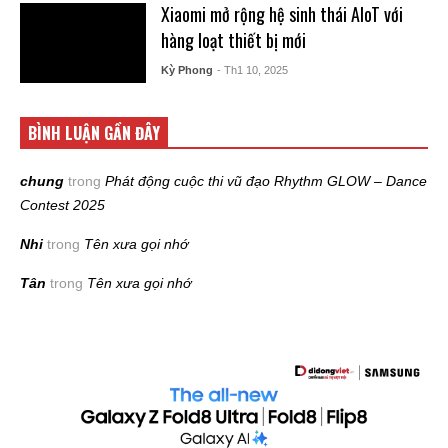
Xiaomi mở rộng hệ sinh thái AIoT với
hàng loạt thiết bị mới
Kỳ Phong
- Th1 10, 2025
BÌNH LUẬN GẦN ĐÂY
chung
trong
Phát động cuộc thi vũ đạo Rhythm GLOW – Dance
Contest 2025
Nhi
trong
Tên xưa gọi nhớ
Tân
trong
Tên xưa gọi nhớ