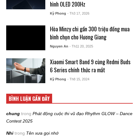
hình OLED 200Hz
Kỳ Phong
- Th3 17, 2026
Hòa Minzy chi gần 300 triệu đồng mua
bình chọn cho Hương Giang
Nguyen An
- Th11 20, 2025
Xiaomi Smart Band 9 cùng Redmi Buds
6 Series chính thức ra mắt
Kỳ Phong
- Th8 15, 2024
BÌNH LUẬN GẦN ĐÂY
chung
trong
Phát động cuộc thi vũ đạo Rhythm GLOW – Dance
Contest 2025
Nhi
trong
Tên xưa gọi nhớ