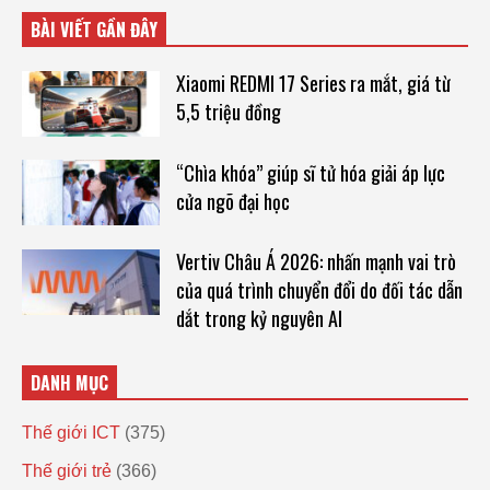
BÀI VIẾT GẦN ĐÂY
Xiaomi REDMI 17 Series ra mắt, giá từ
5,5 triệu đồng
“Chìa khóa” giúp sĩ tử hóa giải áp lực
cửa ngõ đại học
Vertiv Châu Á 2026: nhấn mạnh vai trò
của quá trình chuyển đổi do đối tác dẫn
dắt trong kỷ nguyên AI
DANH MỤC
Thế giới ICT
(375)
Thế giới trẻ
(366)