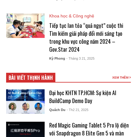
Khoa học & Công nghệ
Tiếp tục lan tỏa “quả ngọt” cuộc thi
Tìm kiếm giải pháp đổi mới sáng tạo
trong khu vực công năm 2024 –
Gov.Star 2024
Kỳ Phong
- Tháng 3 21, 2025
BÀI VIẾT THỊNH HÀNH
XEM THÊM
Đại học KHTN TP.HCM: Sự kiện AI
BuildCamp Demo Day
Quách Du
- Th2 21, 2025
Red Magic Gaming Tablet 5 Pro lộ diện
với Snapdragon 8 Elite Gen 5 và màn