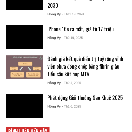
2030
Hồng Vy
- Th11 19, 2024
iPhone 16e ra mắt, giá từ 17 triệu
Hồng Vy
- Th2 19, 2025
Đánh giá kết quả điều trị tuỷ răng vĩnh
viễn chưa đóng chóp bằng fibrin giàu
tiểu cầu kết hợp MTA
Hồng Vy
- Th2 4, 2025
Phát động Giải thưởng Sao Khuê 2025
Hồng Vy
- Th1 6, 2025
BÌNH LUẬN GẦN ĐÂY