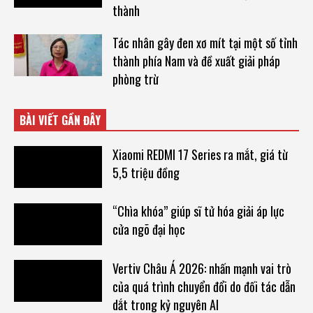
thành
Tác nhân gây đen xơ mít tại một số tỉnh
thành phía Nam và đề xuất giải pháp
phòng trừ
BÀI VIẾT GẦN ĐÂY
Xiaomi REDMI 17 Series ra mắt, giá từ
5,5 triệu đồng
“Chìa khóa” giúp sĩ tử hóa giải áp lực
cửa ngõ đại học
Vertiv Châu Á 2026: nhấn mạnh vai trò
của quá trình chuyển đổi do đối tác dẫn
dắt trong kỷ nguyên AI