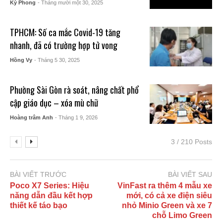
Kỳ Phong
- Tháng mười một 30, 2025
TPHCM: Số ca mắc Covid-19 tăng
nhanh, đã có trường hợp tử vong
Hồng Vy
- Tháng 5 30, 2025
Phường Sài Gòn rà soát, nâng chất phổ
cập giáo dục – xóa mù chữ
Hoàng trâm Anh
- Tháng 1 9, 2026
3 / 210 Posts
BÀI VIẾT TRƯỚC
BÀI VIẾT SAU
Poco X7 Series: Hiệu
VinFast ra thêm 4 mẫu xe
năng dẫn đầu kết hợp
mới, có cả xe điện siêu
thiết kế táo bạo
nhỏ Minio Green và xe 7
chỗ Limo Green