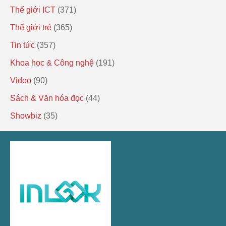
Thế giới ICT
(371)
Thế giới trẻ
(365)
Tin tức
(357)
Khoa học & Công nghệ
(191)
Video
(90)
Sách & Văn hóa đọc
(44)
Showbiz
(35)