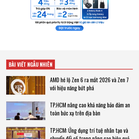
BÀI VIẾT NGẪU NHIÊN
AMD hé lộ Zen 6 ra mắt 2026 và Zen 7
với hiệu năng bứt phá
TP.HCM nâng cao khả năng bảo đảm an
toàn bức xạ trên địa bàn
TP.HCM: Ứng dụng trí tuệ nhân tạo và
chuyển đổi số trong nâng cao hiệu quả