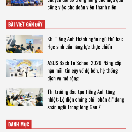
công việc cho đoàn viên thanh niên
BÀI VIẾT GẦN ĐÂY
Khi Tiếng Anh thành ngôn ngữ thứ hai:
Học sinh cần năng lực thực chiến
ASUS Back To School 2026: Nâng cấp
hậu mãi, tin cậy về độ bền, hệ thống
dịch vụ mở rộng
Thị trường đào tạo tiếng Anh tăng
nhiệt: Lộ diện chứng chỉ “chân ái” đang
soán ngôi trong lòng Gen Z
DANH MỤC