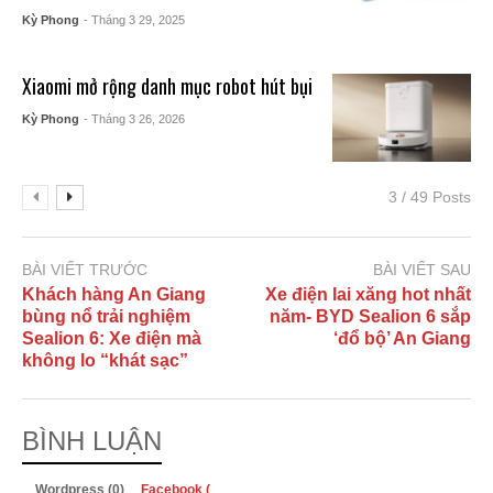
Kỳ Phong
- Tháng 3 29, 2025
Xiaomi mở rộng danh mục robot hút bụi
Kỳ Phong
- Tháng 3 26, 2026
3 / 49 Posts
BÀI VIẾT TRƯỚC
BÀI VIẾT SAU
Khách hàng An Giang
Xe điện lai xăng hot nhất
bùng nổ trải nghiệm
năm- BYD Sealion 6 sắp
Sealion 6: Xe điện mà
‘đổ bộ’ An Giang
không lo “khát sạc”
BÌNH LUẬN
Wordpress (0)
Facebook (