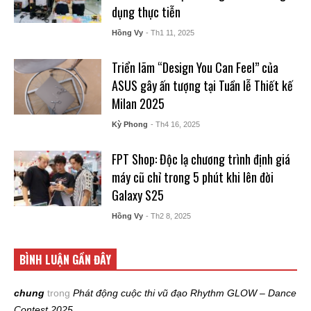
dụng thực tiễn
Hồng Vy
- Th1 11, 2025
Triển lãm “Design You Can Feel” của
ASUS gây ấn tượng tại Tuần lễ Thiết kế
Milan 2025
Kỳ Phong
- Th4 16, 2025
FPT Shop: Độc lạ chương trình định giá
máy cũ chỉ trong 5 phút khi lên đời
Galaxy S25
Hồng Vy
- Th2 8, 2025
BÌNH LUẬN GẦN ĐÂY
chung
trong
Phát động cuộc thi vũ đạo Rhythm GLOW – Dance
Contest 2025