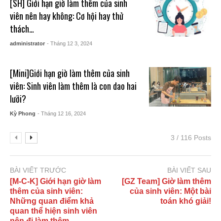
[SH] Giới hạn giờ làm thêm của sinh
viên nên hay không: Cơ hội hay thử
thách…
administrator
- Tháng 12 3, 2024
[Mini]Giới hạn giờ làm thêm của sinh
viên: Sinh viên làm thêm là con dao hai
lưỡi?
Kỳ Phong
- Tháng 12 16, 2024
3 / 116 Posts
BÀI VIẾT TRƯỚC
BÀI VIẾT SAU
[M-C-K] Giới hạn giờ làm
[GZ Team] Giờ làm thêm
thêm của sinh viên:
của sinh viên: Một bài
Những quan điểm khả
toán khó giải!
quan thể hiện sinh viên
nên đi làm thêm