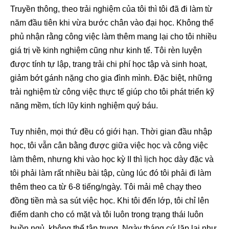
Truyền thông, theo trải nghiệm của tôi thì tôi đã đi làm từ
năm đầu tiên khi vừa bước chân vào đại học. Không thể
phủ nhận rằng công việc làm thêm mang lại cho tôi nhiều
giá trị về kinh nghiệm cũng như kinh tế. Tôi rèn luyện
được tính tự lập, trang trải chi phí học tập và sinh hoạt,
giảm bớt gánh nặng cho gia đình mình. Đặc biệt, những
trải nghiệm từ công việc thực tế giúp cho tôi phát triển kỹ
năng mềm, tích lũy kinh nghiệm quý báu.
Tuy nhiên, mọi thứ đều có giới hạn. Thời gian đầu nhập
học, tôi vẫn cân bằng được giữa việc học và công việc
làm thêm, nhưng khi vào học kỳ II thì lịch học dày đặc và
tôi phải làm rất nhiều bài tập, cùng lúc đó tôi phải đi làm
thêm theo ca từ 6-8 tiếng/ngày. Tôi mải mê chạy theo
đồng tiền mà sa sút việc học. Khi tôi đến lớp, tôi chỉ lên
điểm danh cho có mặt và tôi luôn trong trạng thái luôn
buồn ngủ, không thể tập trung. Ngày tháng cứ lặp lại như