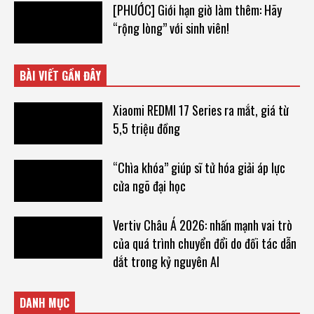
[PHƯỚC] Giới hạn giờ làm thêm: Hãy
“rộng lòng” với sinh viên!
BÀI VIẾT GẦN ĐÂY
Xiaomi REDMI 17 Series ra mắt, giá từ
5,5 triệu đồng
“Chìa khóa” giúp sĩ tử hóa giải áp lực
cửa ngõ đại học
Vertiv Châu Á 2026: nhấn mạnh vai trò
của quá trình chuyển đổi do đối tác dẫn
dắt trong kỷ nguyên AI
DANH MỤC