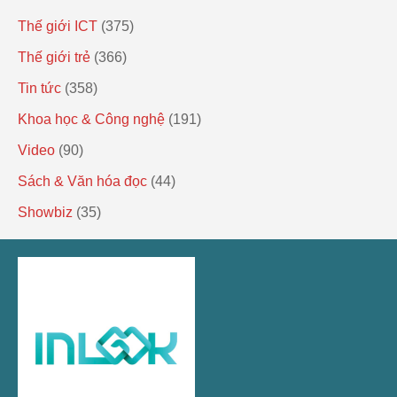
Thế giới ICT
(375)
Thế giới trẻ
(366)
Tin tức
(358)
Khoa học & Công nghệ
(191)
Video
(90)
Sách & Văn hóa đọc
(44)
Showbiz
(35)