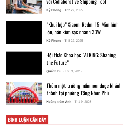
với Collaborative Shipping Tool
Kỳ Phong
- Th2 27, 2025
“Khui hộp” Xiaomi Redmi 15: Màn hình
lớn, bán kèm sạc nhanh 33W
Kỳ Phong
- Th8 22, 2025
Hội thảo Khoa học “AI KING: Shaping
the Future”
Quách Du
- Th8 3, 2025
Thêm một trường mầm non được khánh
thành tại phường Tăng Nhơn Phú
Hoàng trâm Anh
- Th1 9, 2026
BÌNH LUẬN GẦN ĐÂY