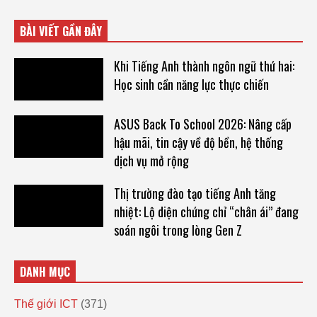
BÀI VIẾT GẦN ĐÂY
Khi Tiếng Anh thành ngôn ngữ thứ hai:
Học sinh cần năng lực thực chiến
ASUS Back To School 2026: Nâng cấp
hậu mãi, tin cậy về độ bền, hệ thống
dịch vụ mở rộng
Thị trường đào tạo tiếng Anh tăng
nhiệt: Lộ diện chứng chỉ “chân ái” đang
soán ngôi trong lòng Gen Z
DANH MỤC
Thế giới ICT
(371)