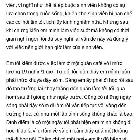
viên, vì nghĩ như thế là ép buộc sinh viên không có sự
lựa chọn trong cuộc sống, khiến cho sinh viên bị hạn chế
các cơ hội tìm tòi, tích lũy kinh nghiệm nữa. Nhưng sau
khi chứng kiến em mình làm việc suốt mà không có thời
gian nghỉ ngơi, tôi đã suy nghĩ lại vấn đề này và đồng ý
với việc nên giới hạn giờ làm của sinh viên.
Em tôi kiếm được việc làm ở một quán café với mức
lương 19 nghìn/1 giờ. Từ đó, tôi luôn thấy em mình luôn
phải thức khuya dậy sớm. Sáng em ấy phải đi học rồi sau
đó tan trường lại chạy thẳng đến quán làm tới tối, qua
hôm sau thì giống như ngày trước. Cũng có những ngày
sáng phải dậy sớm đi làm rồi vẫn tiếp tục vội vàng đến
trường học, cứ như một lập trình sống không khác là bao.
Đỉnh điểm là có một ngày tôi phát hiện em mình không đi
học, lí do là vì đi làm về và em cảm thấy quá mệt không
thể đi học nổi. Thậm chí có một ngày em ấy đổ bệnh vì