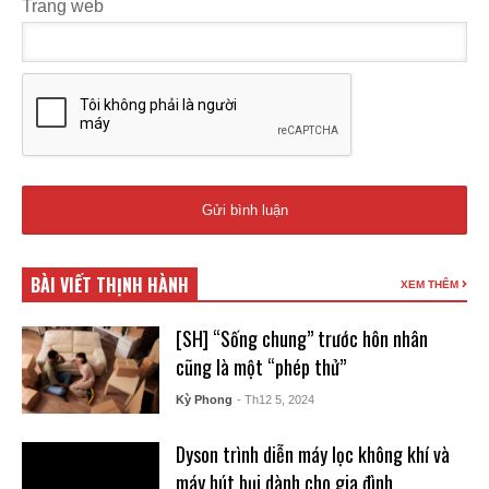
Trang web
BÀI VIẾT THỊNH HÀNH
XEM THÊM
[SH] “Sống chung” trước hôn nhân
cũng là một “phép thử”
Kỳ Phong
- Th12 5, 2024
Dyson trình diễn máy lọc không khí và
máy hút bụi dành cho gia đình