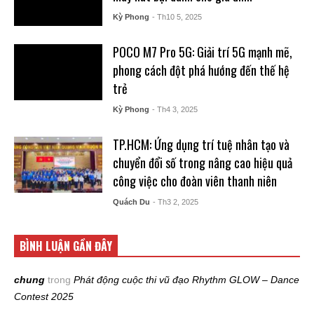
Kỳ Phong
- Th10 5, 2025
POCO M7 Pro 5G: Giải trí 5G mạnh mẽ,
phong cách đột phá hướng đến thế hệ
trẻ
Kỳ Phong
- Th4 3, 2025
TP.HCM: Ứng dụng trí tuệ nhân tạo và
chuyển đổi số trong nâng cao hiệu quả
công việc cho đoàn viên thanh niên
Quách Du
- Th3 2, 2025
BÌNH LUẬN GẦN ĐÂY
chung
trong
Phát động cuộc thi vũ đạo Rhythm GLOW – Dance
Contest 2025