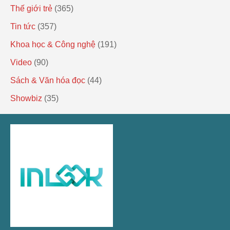
Thế giới trẻ
(365)
Tin tức
(357)
Khoa học & Công nghệ
(191)
Video
(90)
Sách & Văn hóa đọc
(44)
Showbiz
(35)