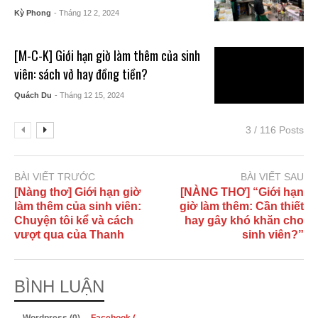
Kỳ Phong
- Tháng 12 2, 2024
[M-C-K] Giới hạn giờ làm thêm của sinh
viên: sách vở hay đồng tiền?
Quách Du
- Tháng 12 15, 2024
3 / 116 Posts
BÀI VIẾT TRƯỚC
BÀI VIẾT SAU
[Nàng thơ] Giới hạn giờ
[NÀNG THƠ] “Giới hạn
làm thêm của sinh viên:
giờ làm thêm: Cần thiết
Chuyện tôi kể và cách
hay gây khó khăn cho
vượt qua của Thanh
sinh viên?”
BÌNH LUẬN