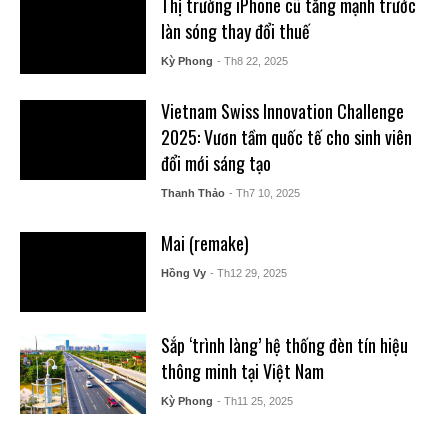
Thị trường iPhone cũ tăng mạnh trước
làn sóng thay đổi thuế
Kỳ Phong
- Th8 22, 2025
Vietnam Swiss Innovation Challenge
2025: Vươn tầm quốc tế cho sinh viên
đổi mới sáng tạo
Thanh Thảo
- Th7 10, 2025
Mai (remake)
Hồng Vy
- Th12 29, 2025
Sắp ‘trình làng’ hệ thống đèn tín hiệu
thông minh tại Việt Nam
Kỳ Phong
- Th11 25, 2025