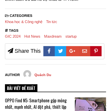
CATEGORIES
Khoa học & Công nghệ
Tin tức
TAGS
GIC 2024
Hot News
Maxdream
startup
Share This
AUTHOR
Quách Du
BÀI VIẾT ĐỀ XUẤT
OPPO Find N5: Smartphone gập mỏng
nhất, mạnh nhất, AI đột phá, thiết lập