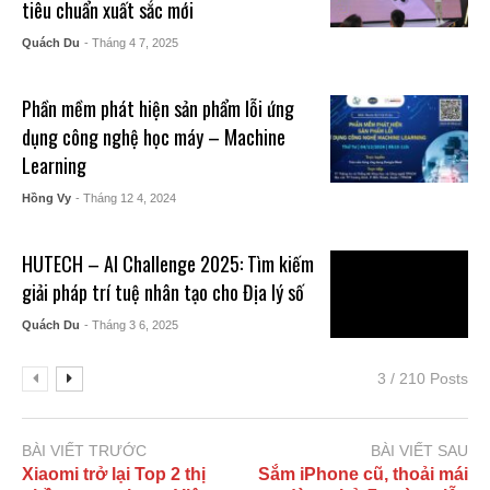
tiêu chuẩn xuất sắc mới
Quách Du
- Tháng 4 7, 2025
Phần mềm phát hiện sản phẩm lỗi ứng
dụng công nghệ học máy – Machine
Learning
Hồng Vy
- Tháng 12 4, 2024
HUTECH – AI Challenge 2025: Tìm kiếm
giải pháp trí tuệ nhân tạo cho Địa lý số
Quách Du
- Tháng 3 6, 2025
3 / 210 Posts
BÀI VIẾT TRƯỚC
BÀI VIẾT SAU
Xiaomi trở lại Top 2 thị
Sắm iPhone cũ, thoải mái