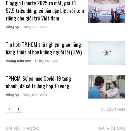
Piaggio Liberty 2025 ra mắt, giá từ
57,5 triệu đồng, có bản đặc biệt với tem
riêng cho giới trẻ Việt Nam
Hồng Vy
- Tháng 2 13, 2025
Tin hót: TP.HCM thử nghiệm giao hàng
bằng thiết bị bay không người lái (UAV)
Hoàng trâm Anh
- Tháng 1 5, 2026
TPHCM: Số ca mắc Covid-19 tăng
nhanh, đã có trường hợp tử vong
Hồng Vy
- Tháng 5 30, 2025
3 / 210 Posts
BÀI VIẾT TRƯỚC
BÀI VIẾT SAU