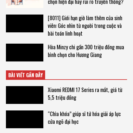
chọn hiện đại hay rủi ro truyền thống?
[8011] Giới hạn giờ làm thêm của sinh
viên: Góc nhìn từ người trong cuộc và
bài toán linh hoạt
Hòa Minzy chi gần 300 triệu đồng mua
bình chọn cho Hương Giang
BÀI VIẾT GẦN ĐÂY
Xiaomi REDMI 17 Series ra mắt, giá từ
5,5 triệu đồng
“Chìa khóa” giúp sĩ tử hóa giải áp lực
cửa ngõ đại học