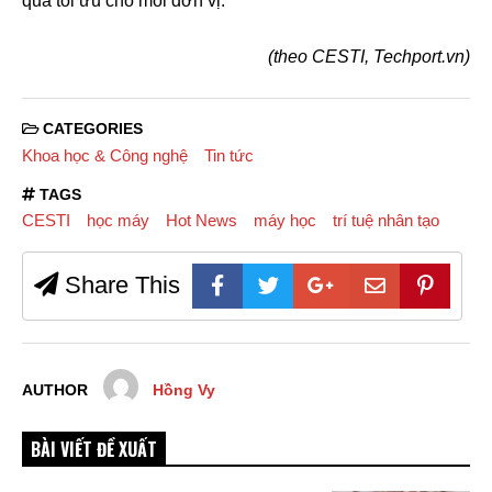
quả tối ưu cho mỗi đơn vị.
(theo CESTI, Techport.vn)
CATEGORIES
Khoa học & Công nghệ
Tin tức
TAGS
CESTI
học máy
Hot News
máy học
trí tuệ nhân tạo
Share This
AUTHOR
Hồng Vy
BÀI VIẾT ĐỀ XUẤT