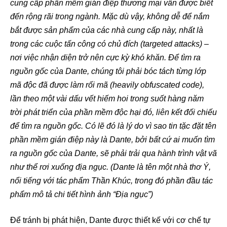
cung cấp phần mềm gián điệp thương mại vẫn được biết
đến rộng rãi trong ngành. Mặc dù vậy, không dễ để nắm
bắt được sản phẩm của các nhà cung cấp này, nhất là
trong các cuộc tấn công có chủ đích (targeted attacks) –
nơi việc nhận diện trở nên cực kỳ khó khăn. Để tìm ra
nguồn gốc của Dante, chúng tôi phải bóc tách từng lớp
mã độc đã được làm rối mã (heavily obfuscated code),
lần theo một vài dấu vết hiếm hoi trong suốt hàng năm
trời phát triển của phần mềm độc hại đó, liên kết đối chiếu
để tìm ra nguồn gốc. Có lẽ đó là lý do vì sao tin tặc đặt tên
phần mềm gián điệp này là Dante, bởi bất cứ ai muốn tìm
ra nguồn gốc của Dante, sẽ phải trải qua hành trình vật vã
như thể rơi xuống địa ngục. (Dante là tên một nhà thơ Ý,
nổi tiếng với tác phẩm Thần Khúc, trong đó phần đầu tác
phẩm mô tả chi tiết hình ảnh “Địa ngục”)
Để tránh bị phát hiện, Dante được thiết kế với cơ chế tự