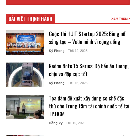
BÀI VIẾT THỊNH HÀNH
XEM THÊM
Cuộc thi HUIT Startup 2025: Bùng nổ
sáng tạo – Vươn mình vì cộng đồng
Kỳ Phong
- Th8 12, 2025
Redmi Note 15 Series: Độ bền ấn tượng,
chịu va đập cực tốt
Kỳ Phong
- Th1 15, 2026
Tọa đàm đề xuất xây dựng cơ chế đặc
thù cho Trung tâm tài chính quốc tế tại
TP.HCM
Hồng Vy
- Th1 15, 2025