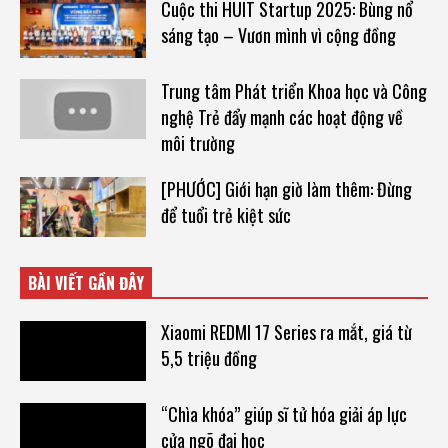
Cuộc thi HUIT Startup 2025: Bùng nổ
sáng tạo – Vươn mình vì cộng đồng
Trung tâm Phát triển Khoa học và Công
nghệ Trẻ đẩy mạnh các hoạt động về
môi trường
[PHƯỚC] Giới hạn giờ làm thêm: Đừng
để tuổi trẻ kiệt sức
BÀI VIẾT GẦN ĐÂY
Xiaomi REDMI 17 Series ra mắt, giá từ
5,5 triệu đồng
“Chìa khóa” giúp sĩ tử hóa giải áp lực
cửa ngõ đại học