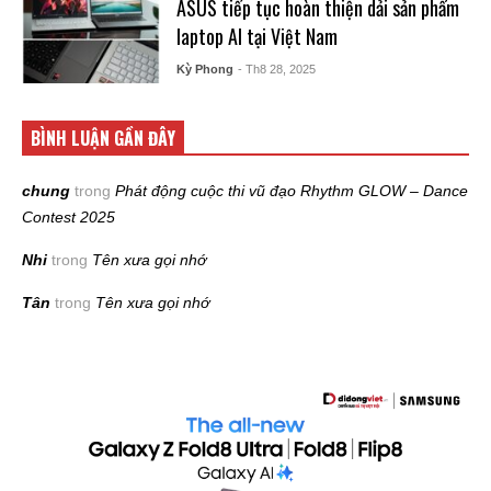
ASUS tiếp tục hoàn thiện dải sản phẩm
laptop AI tại Việt Nam
Kỳ Phong
- Th8 28, 2025
BÌNH LUẬN GẦN ĐÂY
chung
trong
Phát động cuộc thi vũ đạo Rhythm GLOW – Dance
Contest 2025
Nhi
trong
Tên xưa gọi nhớ
Tân
trong
Tên xưa gọi nhớ