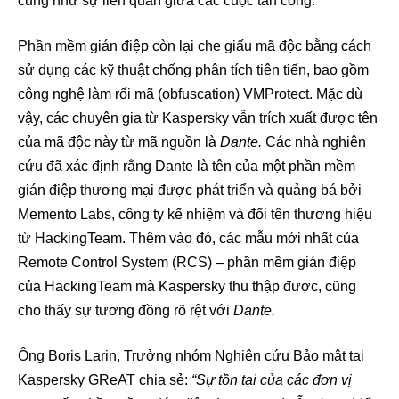
cũng như sự liên quan giữa các cuộc tấn công.
Phần mềm gián điệp còn lại che giấu mã độc bằng cách
sử dụng các kỹ thuật chống phân tích tiên tiến, bao gồm
công nghệ làm rối mã (obfuscation) VMProtect. Mặc dù
vậy, các chuyên gia từ Kaspersky vẫn trích xuất được tên
của mã độc này từ mã nguồn là
Dante.
Các nhà nghiên
cứu đã xác định rằng Dante là tên của một phần mềm
gián điệp thương mại được phát triển và quảng bá bởi
Memento Labs, công ty kế nhiệm và đổi tên thương hiệu
từ HackingTeam. Thêm vào đó, các mẫu mới nhất của
Remote Control System (RCS) – phần mềm gián điệp
của HackingTeam mà Kaspersky thu thập được, cũng
cho thấy sự tương đồng rõ rệt với
Dante.
Ông Boris Larin, Trưởng nhóm Nghiên cứu Bảo mật tại
Kaspersky GReAT chia sẻ:
“Sự tồn tại của các đơn vị