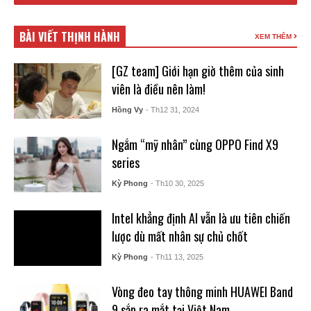
BÀI VIẾT THỊNH HÀNH
XEM THÊM
[GZ team] Giới hạn giờ thêm của sinh
viên là điều nên làm!
Hồng Vy
- Th12 31, 2024
Ngắm “mỹ nhân” cùng OPPO Find X9
series
Kỳ Phong
- Th10 30, 2025
Intel khẳng định AI vẫn là ưu tiên chiến
lược dù mất nhân sự chủ chốt
Kỳ Phong
- Th11 13, 2025
Vòng đeo tay thông minh HUAWEI Band
9 sắp ra mắt tại Việt Nam