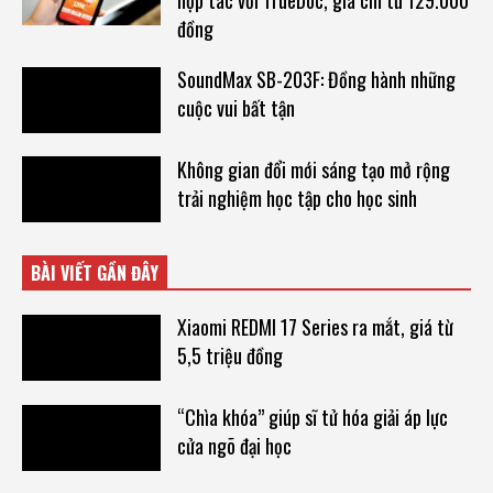
hợp tác với TrueDoc, giá chỉ từ 129.000
đồng
SoundMax SB-203F: Đồng hành những
cuộc vui bất tận
Không gian đổi mới sáng tạo mở rộng
trải nghiệm học tập cho học sinh
BÀI VIẾT GẦN ĐÂY
Xiaomi REDMI 17 Series ra mắt, giá từ
5,5 triệu đồng
“Chìa khóa” giúp sĩ tử hóa giải áp lực
cửa ngõ đại học