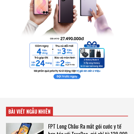
BÀI VIẾT NGẪU NHIÊN
FPT Long Châu: Ra mắt gói cước y tế