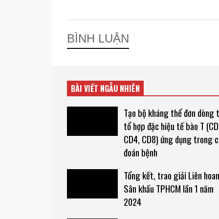
BÌNH LUẬN
BÀI VIẾT NGẪU NHIÊN
Tạo bộ kháng thể đơn dòng t
tổ hợp đặc hiệu tế bào T (CD
CD4, CD8) ứng dụng trong 
đoán bệnh
Tổng kết, trao giải Liên hoa
Sân khấu TPHCM lần 1 năm
2024