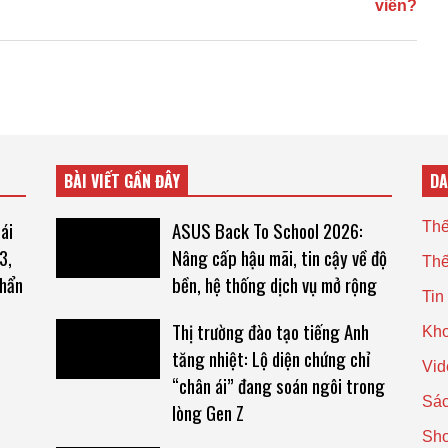
viên?
BÀI VIẾT GẦN ĐÂY
D
ái
ASUS Back To School 2026:
Thế
3,
Nâng cấp hậu mãi, tin cậy về độ
Thế
chẩn
bền, hệ thống dịch vụ mở rộng
Tin
Thị trường đào tạo tiếng Anh
Kho
n
tăng nhiệt: Lộ diện chứng chỉ
Vid
“chân ái” đang soán ngôi trong
Sác
lòng Gen Z
Sh