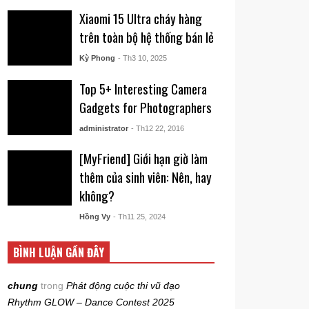
Xiaomi 15 Ultra cháy hàng
trên toàn bộ hệ thống bán lẻ
Kỳ Phong
- Th3 10, 2025
Top 5+ Interesting Camera
Gadgets for Photographers
administrator
- Th12 22, 2016
[MyFriend] Giới hạn giờ làm
thêm của sinh viên: Nên, hay
không?
Hồng Vy
- Th11 25, 2024
BÌNH LUẬN GẦN ĐÂY
chung
trong
Phát động cuộc thi vũ đạo
Rhythm GLOW – Dance Contest 2025