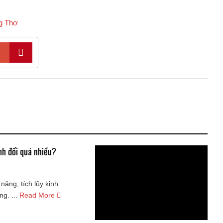
g Thơ
nh đổi quá nhiều?
năng, tích lũy kinh
g. ...
Read More