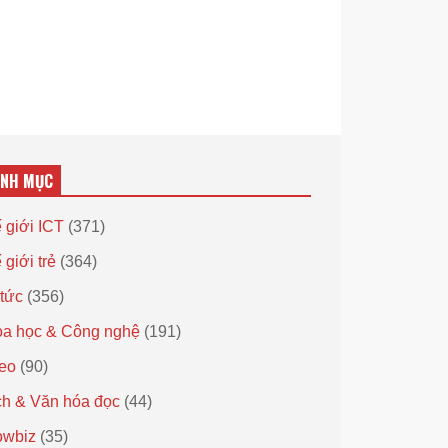
ANH MỤC
 giới ICT
(371)
 giới trẻ
(364)
 tức
(356)
a học & Công nghệ
(191)
eo
(90)
h & Văn hóa đọc
(44)
owbiz
(35)