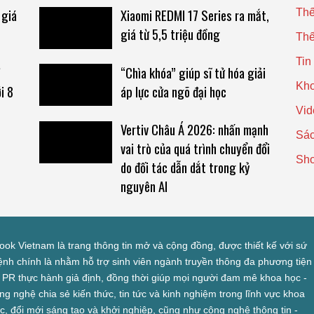
 giá
Xiaomi REDMI 17 Series ra mắt,
Thế
giá từ 5,5 triệu đồng
Thế
Tin
“Chìa khóa” giúp sĩ tử hóa giải
Kho
i 8
áp lực cửa ngõ đại học
Vid
Vertiv Châu Á 2026: nhấn mạnh
Sác
vai trò của quá trình chuyển đổi
Sh
do đối tác dẫn dắt trong kỷ
nguyên AI
look Vietnam là trang thông tin mở và cộng đồng, được thiết kế với sứ
nh chính là nhằm hỗ trợ sinh viên ngành truyền thông đa phương tiện
 PR thực hành giả định, đồng thời giúp mọi người đam mê khoa học -
ng nghệ chia sẻ kiến thức, tin tức và kinh nghiệm trong lĩnh vực khoa
c, đổi mới sáng tạo và khởi nghiệp, cũng như công nghệ thông tin -