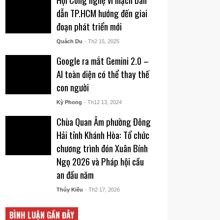
dẫn TP.HCM hướng đến giai
đoạn phát triển mới
Quách Du
- Th2 15, 2025
Google ra mắt Gemini 2.0 –
AI toàn diện có thể thay thế
con người
Kỳ Phong
- Th12 13, 2024
Chùa Quan Âm phường Đông
Hải tỉnh Khánh Hòa: Tổ chức
chương trình đón Xuân Bính
Ngọ 2026 và Pháp hội cầu
an đầu năm
Thúy Kiều
- Th2 17, 2026
BÌNH LUẬN GẦN ĐÂY