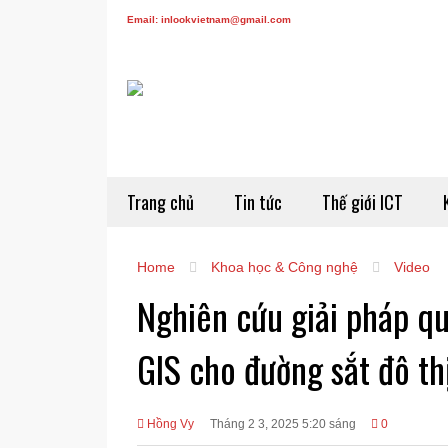
Email: inlookvietnam@gmail.com
Trang chủ
Tin tức
Thế giới ICT
Home
Khoa học & Công nghệ
Video
Nghiên cứu giải pháp qu
GIS cho đường sắt đô t
Hồng Vy
Tháng 2 3, 2025 5:20 sáng
0