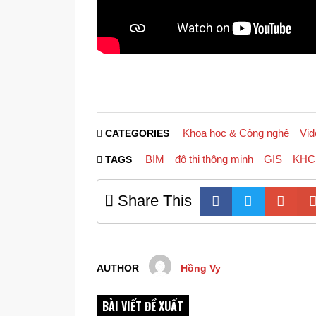
Khoa học & Công nghệ
Vid
CATEGORIES
BIM
đô thị thông minh
GIS
KHC
TAGS
Share This
AUTHOR
Hồng Vy
BÀI VIẾT ĐỀ XUẤT