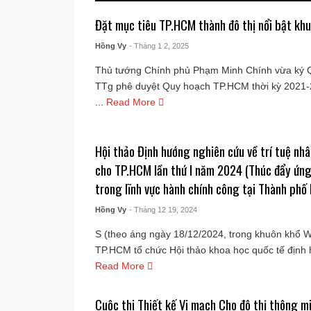
Đặt mục tiêu TP.HCM thành đô thị nổi bật kh
Hồng Vy
- Tháng 1 2, 2025
Thủ tướng Chính phủ Phạm Minh Chính vừa ký Q
TTg phê duyệt Quy hoạch TP.HCM thời kỳ 2021-
...
Read More
Hội thảo Định hướng nghiên cứu về trí tuệ nhâ
cho TP.HCM lần thứ I năm 2024 (Thúc đẩy ứng
trong lĩnh vực hành chính công tại Thành phố
Hồng Vy
- Tháng 12 19, 2024
S (theo áng ngày 18/12/2024, trong khuôn khổ
TP.HCM tổ chức Hội thảo khoa học quốc tế định 
Read More
Cuộc thi Thiết kế Vi mạch Cho đô thị thông mi