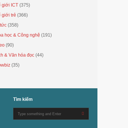
 giới ICT
(375)
 giới trẻ
(366)
 tức
(358)
a học & Công nghệ
(191)
eo
(90)
h & Văn hóa đọc
(44)
owbiz
(35)
Tìm kiếm