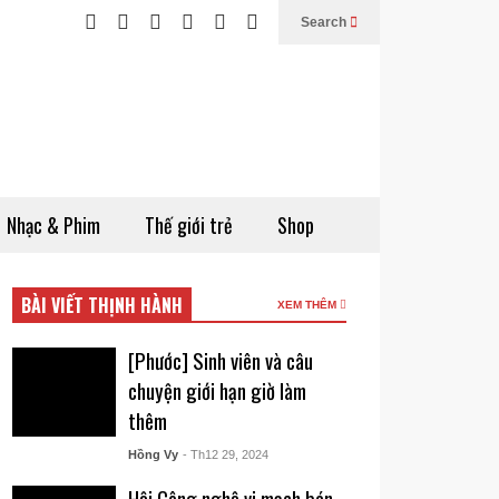
Search
Nhạc & Phim
Thế giới trẻ
Shop
BÀI VIẾT THỊNH HÀNH
XEM THÊM
[Phước] Sinh viên và câu
chuyện giới hạn giờ làm
thêm
Hồng Vy
- Th12 29, 2024
Hội Công nghệ vi mạch bán