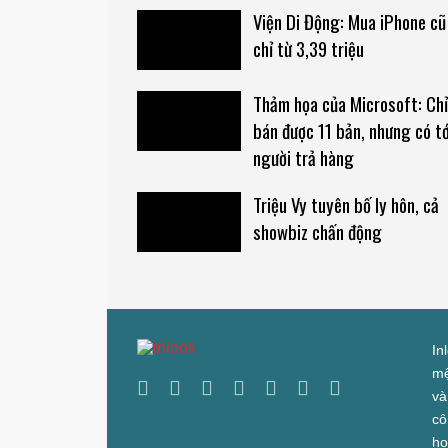
Viện Di Động: Mua iPhone cũ
chỉ từ 3,39 triệu
Thảm họa của Microsoft: Chỉ
bán được 11 bản, nhưng có tớ
người trả hàng
Triệu Vy tuyên bố ly hôn, cả
showbiz chấn động
In
mệ
và
cô
họ