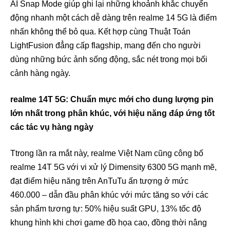
AI Snap Mode giúp ghi lại những khoảnh khắc chuyển
động nhanh một cách dễ dàng trên realme 14 5G là điểm
nhấn không thể bỏ qua. Kết hợp cùng Thuật Toán
LightFusion đẳng cấp flagship, mang đến cho người
dùng những bức ảnh sống động, sắc nét trong mọi bối
cảnh hàng ngày.
realme 14T 5G: Chuẩn mực mới cho dung lượng pin
lớn nhất trong phân khúc, với hiệu năng đáp ứng tốt
các tác vụ hàng ngày
Ttrong lần ra mắt này, realme Việt Nam cũng công bố
realme 14T 5G với vi xử lý Dimensity 6300 5G mạnh mẽ,
đạt điểm hiệu năng trên AnTuTu ấn tượng ở mức
460.000 – dẫn đầu phân khúc với mức tăng so với các
sản phẩm tương tự: 50% hiệu suất GPU, 13% tốc độ
khung hình khi chơi game đồ họa cao, đồng thời nâng