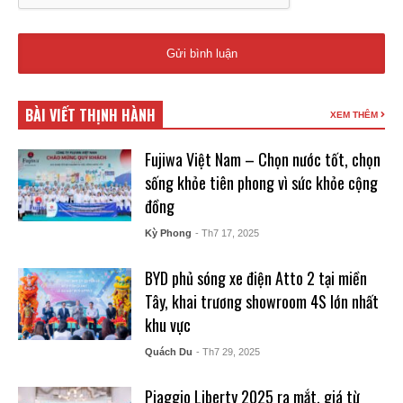
BÀI VIẾT THỊNH HÀNH
XEM THÊM
Fujiwa Việt Nam – Chọn nước tốt, chọn
sống khỏe tiên phong vì sức khỏe cộng
đồng
Kỳ Phong
- Th7 17, 2025
BYD phủ sóng xe điện Atto 2 tại miền
Tây, khai trương showroom 4S lớn nhất
khu vực
Quách Du
- Th7 29, 2025
Piaggio Liberty 2025 ra mắt, giá từ