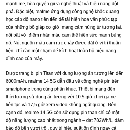
mạnh mẽ, hòa quyện giữa nghệ thuật và hiệu năng đột
phá. Đặc biệt, realme ứng dụng công nghệ khắc quang
học cấp độ nano tiên tiến để tái hiện hoa văn phức tạp
của những bộ giáp cơ giới mang cảm hứng từ tương lai,
nổi bật với điểm nhấn màu cam thể hiện sức mạnh bùng
nổ. Nút nguồn màu cam rực cháy được đặt ở vị trí thuận
tiện, chỉ cần một chạm để kích hoạt toàn bộ hiệu năng
đỉnh cao của máy.
Được trang bị pin Titan với dung lượng ấn tượng lên đến
6000mAh, realme 14 5G dẫn đầu về công nghệ pin trên
smartphone trong cùng phân khúc. Thiết bị mang đến
thời lượng sử dụng ấn tượng với 10.5 giờ chơi game
liên tục và 17,5 giờ xem video không ngắt quãng. Bên
cạnh đó, realme 14 5G còn sử dụng pin than chì có mật
độ năng lượng cao nhất trong ngành – đạt 782Wh/L, đảm
bảo độ bền vượt trội, duy trì hiệu suất ổn định ngay cả