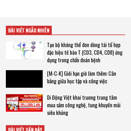
BÀI VIẾT NGẪU NHIÊN
Tạo bộ kháng thể đơn dòng tái tổ hợp
đặc hiệu tế bào T (CD3, CD4, CD8) ứng
dụng trong chẩn đoán bệnh
[M-C-K] Giới hạn giờ làm thêm: Cân
bằng giữa học tập và công việc
Di Động Việt khai trương trung tâm
mua sắm công nghệ, tung khuyến mãi
siêu khủng
BÀI VIẾT GẦN ĐÂY