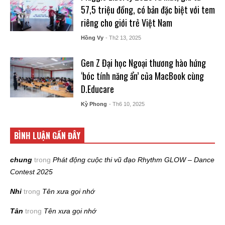
57,5 triệu đồng, có bản đặc biệt với tem
riêng cho giới trẻ Việt Nam
Hồng Vy
- Th2 13, 2025
Gen Z Đại học Ngoại thương hào hứng
‘bóc tính năng ẩn’ của MacBook cùng
D.Educare
Kỳ Phong
- Th6 10, 2025
BÌNH LUẬN GẦN ĐÂY
chung
trong
Phát động cuộc thi vũ đạo Rhythm GLOW – Dance
Contest 2025
Nhi
trong
Tên xưa gọi nhớ
Tân
trong
Tên xưa gọi nhớ