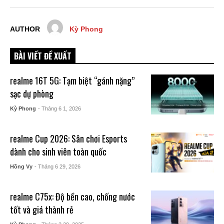
AUTHOR
Kỳ Phong
BÀI VIẾT ĐỀ XUẤT
realme 16T 5G: Tạm biệt “gánh nặng”
sạc dự phòng
Kỳ Phong
- Tháng 6 1, 2026
realme Cup 2026: Sân chơi Esports
dành cho sinh viên toàn quốc
Hồng Vy
- Tháng 6 29, 2026
realme C75x: Độ bền cao, chống nước
tốt và giá thành rẻ