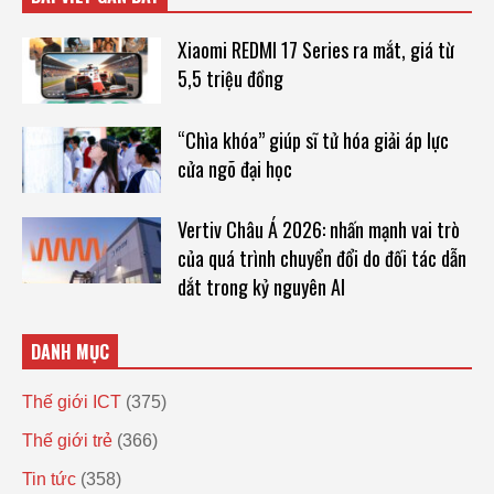
Xiaomi REDMI 17 Series ra mắt, giá từ
5,5 triệu đồng
“Chìa khóa” giúp sĩ tử hóa giải áp lực
cửa ngõ đại học
Vertiv Châu Á 2026: nhấn mạnh vai trò
của quá trình chuyển đổi do đối tác dẫn
dắt trong kỷ nguyên AI
DANH MỤC
Thế giới ICT
(375)
Thế giới trẻ
(366)
Tin tức
(358)