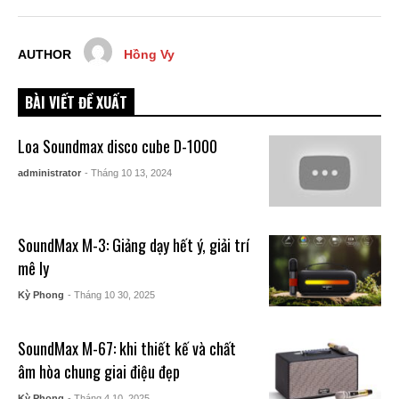
AUTHOR
Hồng Vy
BÀI VIẾT ĐỀ XUẤT
Loa Soundmax disco cube D-1000
administrator
- Tháng 10 13, 2024
SoundMax M-3: Giảng dạy hết ý, giải trí
mê ly
Kỳ Phong
- Tháng 10 30, 2025
SoundMax M-67: khi thiết kế và chất
âm hòa chung giai điệu đẹp
Kỳ Phong
- Tháng 4 10, 2025