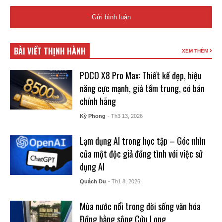
BÀI VIẾT THỊNH HÀNH
XEM THÊM
POCO X8 Pro Max: Thiết kế đẹp, hiệu
năng cực mạnh, giá tầm trung, có bán
chính hãng
Kỳ Phong
- Th3 13, 2026
Lạm dụng AI trong học tập – Góc nhìn
của một độc giả đồng tình với việc sử
dụng AI
Quách Du
- Th1 8, 2026
Mùa nước nổi trong đời sống văn hóa
Đồng bằng sông Cửu Long