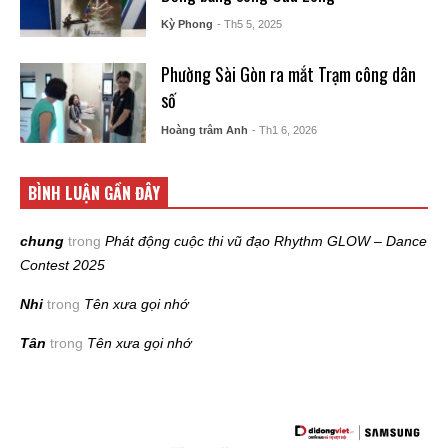
Kỳ Phong
- Th5 5, 2025
Phường Sài Gòn ra mắt Trạm công dân
số
Hoàng trâm Anh
- Th1 6, 2026
BÌNH LUẬN GẦN ĐÂY
chung
trong
Phát động cuộc thi vũ đạo Rhythm GLOW – Dance
Contest 2025
Nhi
trong
Tên xưa gọi nhớ
Tân
trong
Tên xưa gọi nhớ