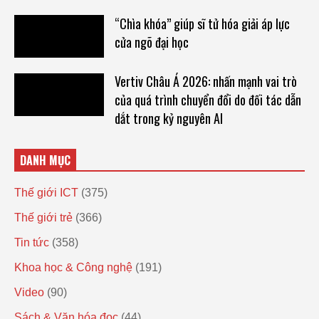
“Chìa khóa” giúp sĩ tử hóa giải áp lực
cửa ngõ đại học
Vertiv Châu Á 2026: nhấn mạnh vai trò
của quá trình chuyển đổi do đối tác dẫn
dắt trong kỷ nguyên AI
DANH MỤC
Thế giới ICT
(375)
Thế giới trẻ
(366)
Tin tức
(358)
Khoa học & Công nghệ
(191)
Video
(90)
Sách & Văn hóa đọc
(44)