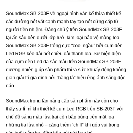
SoundMax SB-203F về ngoại hình vẫn kế thừa thiết kế
các đường nét vát cạnh mạnh tay tạo nét cứng cáp từ
người tiền nhiệm. Đáng chú ý trên SoundMax SB-203F
lại ẩn sâu bên dưới lớp lưới kim loại bảo vệ màng loa.
SoundMax SB-203F trông cực “cool ngầu” bởi cụm đèn
Led RGB kéo dài hết chiều dài thanh loa. Sự hiện diện
của cụm đèn Led đa sắc màu trên SoundMax SB-203F
đương nhiên giúp sản phẩm thừa sức khuấy động không
gian giải trí gia đình bởi “hàng tá” hiệu ứng ánh sáng độc
đáo.
SoundMax trong lần nâng cấp sản phẩm này còn cho
thấy sự tỉ mỉ khi thiết kế cụm Led RGB trên SB-203F với
chế độ sáng màu lửa trại còn bập bùng trên mặt loa
những tia lửa nhỏ – càng thêm “chill” khi góp vui trong
các buổi cắm trại đêm trên núi với bạn bè.