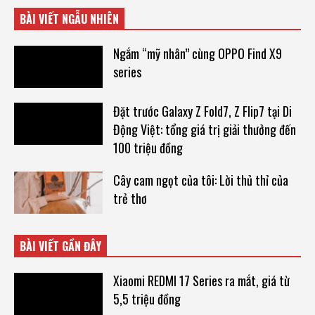
BÀI VIẾT NGẪU NHIÊN
Ngắm “mỹ nhân” cùng OPPO Find X9
series
Đặt trước Galaxy Z Fold7, Z Flip7 tại Di
Động Việt: tổng giá trị giải thưởng đến
100 triệu đồng
Cây cam ngọt của tôi: Lời thủ thỉ của
trẻ thơ
BÀI VIẾT GẦN ĐÂY
Xiaomi REDMI 17 Series ra mắt, giá từ
5,5 triệu đồng