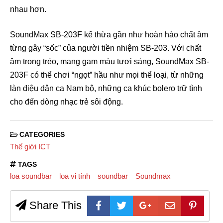
nhau hơn.
SoundMax SB-203F kế thừa gần như hoàn hảo chất âm
từng gây “sốc” của người tiền nhiệm SB-203. Với chất
âm trong trẻo, mang gam màu tươi sáng, SoundMax SB-
203F có thể chơi “ngọt” hầu như mọi thể loại, từ những
làn điệu dân ca Nam bộ, những ca khúc bolero trữ tình
cho đến dòng nhạc trẻ sôi động.
CATEGORIES
Thế giới ICT
TAGS
loa soundbar
loa vi tính
soundbar
Soundmax
Share This