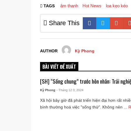
âm thanh
Hot News
loa kẹo kéo
TAGS
Share This
AUTHOR
Kỳ Phong
BÀI VIẾT ĐỀ XUẤT
[SH] “Sống chung” trước hôn nhân: Trải nghi
Kỳ Phong
- Tháng 12 3, 2024
Xã hội bây giờ đã phát triển hiện đại hơn rất nhiề
bình thường hoá việc "sống thử". Không nên ...
R