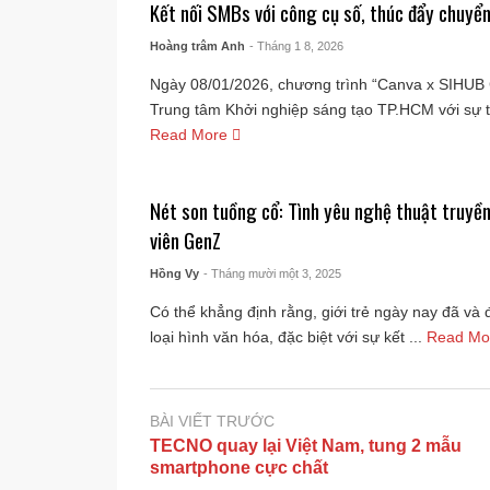
Kết nối SMBs với công cụ số, thúc đẩy chuyển
Hoàng trâm Anh
- Tháng 1 8, 2026
Ngày 08/01/2026, chương trình “Canva x SIHUB Co
Trung tâm Khởi nghiệp sáng tạo TP.HCM với sự t
Read More
Nét son tuồng cổ: Tình yêu nghệ thuật truyề
viên GenZ
Hồng Vy
- Tháng mười một 3, 2025
Có thể khẳng định rằng, giới trẻ ngày nay đã và 
loại hình văn hóa, đặc biệt với sự kết ...
Read M
BÀI VIẾT TRƯỚC
TECNO quay lại Việt Nam, tung 2 mẫu
smartphone cực chất