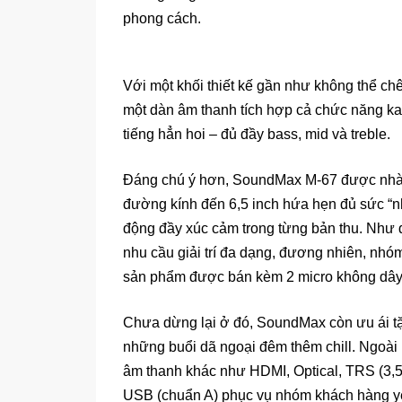
phong cách.
Với một khối thiết kế gần như không thể c
một dàn âm thanh tích hợp cả chức năng k
tiếng hẳn hoi – đủ đầy bass, mid và treble.
Đáng chú ý hơn, SoundMax M-67 được nhà sả
đường kính đến 6,5 inch hứa hẹn đủ sức “
động đầy xúc cảm trong từng bản thu. Như
nhu cầu giải trí đa dạng, đương nhiên, nhó
sản phẩm được bán kèm 2 micro không dây t
Chưa dừng lại ở đó, SoundMax còn ưu ái t
những buổi dã ngoại đêm thêm chill. Ngoài
âm thanh khác như HDMI, Optical, TRS (3,
USB (chuẩn A) phục vụ nhóm khách hàng yêu