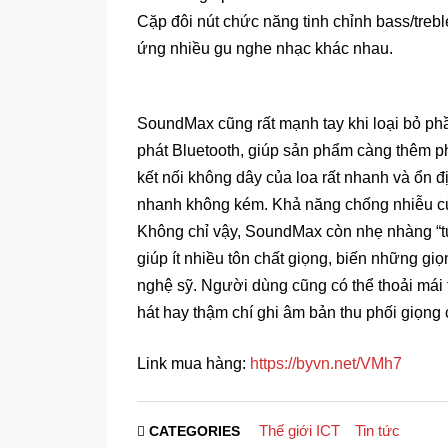
Cặp đôi nút chức năng tinh chỉnh bass/treb
ứng nhiều gu nghe nhạc khác nhau.
SoundMax cũng rất mạnh tay khi loại bỏ ph
phát Bluetooth, giúp sản phẩm càng thêm phầ
kết nối không dây của loa rất nhanh và ổn đ
nhanh không kém. Khả năng chống nhiễu củ
Không chỉ vậy, SoundMax còn nhẹ nhàng “tu
giúp ít nhiều tôn chất giọng, biến những g
nghệ sỹ. Người dùng cũng có thể thoải mái 
hát hay thậm chí ghi âm bản thu phối giọng 
Link mua hàng:
https://byvn.net/VMh7
Thế giới ICT
Tin tức
CATEGORIES