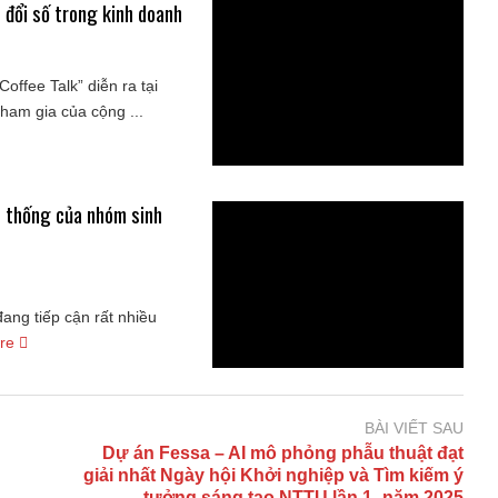
 đổi số trong kinh doanh
ffee Talk” diễn ra tại
ham gia của cộng ...
n thống của nhóm sinh
đang tiếp cận rất nhiều
ore
BÀI VIẾT SAU
Dự án Fessa – AI mô phỏng phẫu thuật đạt
giải nhất Ngày hội Khởi nghiệp và Tìm kiếm ý
tưởng sáng tạo NTTU lần 1- năm 2025