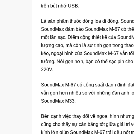
trên bút nhớ USB.
Là sản phẩm thuộc dòng loa di động, Sound
SoundMax đảm bảo SoundMax M-67 có thể cho
một lần sạc. Điểm cộng thiết kế của Sound
lượng cao, mà còn là sự tinh gọn trong thao
kéo, ngoại hình của SoundMax M-67 vẫn tối 
tường. Nói gọn hơn, bạn có thể sạc pin ch
220V.
SoundMax M-67 có công suất danh định đạt
vẫn gọn hơn nhiều so với những đàn anh 
SoundMax M33.
Bên cạnh việc thay đổi về ngoại hình như
cũng cho thấy sự cân bằng tốt giữa giải trí
kính lớn giúp SoundMax M-67 trải đều nốt trầ