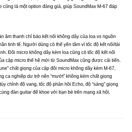
le cũng là một option đáng giá, giúp SoundMax M-67 đáp
ần âm thanh chỉ báo kết nối không dây của loa vs nguồn
n tinh tế. Người dùng có thể yên tâm vì tốc độ kết nối/tái
ịnh. Đôi micro không dây kèm loa cũng có tốc độ kết nối
a cặp micro thế hệ mới từ SoundMax cũng được cải tiến.
ne” chất giọng của cặp đôi micro không dây kèm M-67,
iọng ca nghiệp dư trở nên “mướt” không kém chất giọng
tùy chỉnh độ vang, tốc độ phản hồi Echo, độ “sáng” giọng
cùng đàn guitar để khoe với bạn bè trên mạng xã hội.