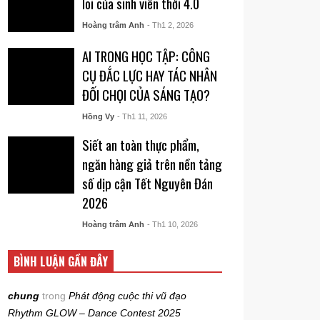
lõi của sinh viên thời 4.0
Hoàng trâm Anh
- Th1 2, 2026
AI TRONG HỌC TẬP: CÔNG
CỤ ĐẮC LỰC HAY TÁC NHÂN
ĐỐI CHỌI CỦA SÁNG TẠO?
Hồng Vy
- Th1 11, 2026
Siết an toàn thực phẩm,
ngăn hàng giả trên nền tảng
số dịp cận Tết Nguyên Đán
2026
Hoàng trâm Anh
- Th1 10, 2026
BÌNH LUẬN GẦN ĐÂY
chung
trong
Phát động cuộc thi vũ đạo
Rhythm GLOW – Dance Contest 2025