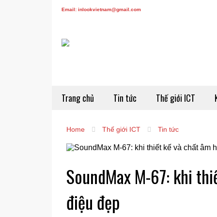
Email: inlookvietnam@gmail.com
Trang chủ
Tin tức
Thế giới ICT
Home
Thế giới ICT
Tin tức
SoundMax M-67: khi thiế
điệu đẹp