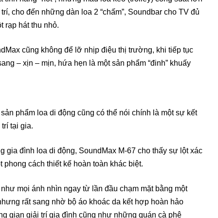
i trí, cho đến những dàn loa 2 “chấm”, Soundbar cho TV đủ
t rạp hát thu nhỏ.
Max cũng không để lỡ nhịp điệu thị trường, khi tiếp tục
sang – xịn – mịn, hứa hẹn là một sản phẩm “đinh” khuấy
ản phẩm loa di động cũng có thể nói chính là một sự kết
í tại gia.
g gia đình loa di động, SoundMax M-67 cho thấy sự lột xác
phong cách thiết kế hoàn toàn khác biệt.
 như mọi ánh nhìn ngay từ lần đầu chạm mặt bằng một
, nhưng rất sang nhờ bộ áo khoác da kết hợp hoàn hảo
g gian giải trí gia đình cũng như những quán cà phê