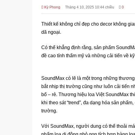
Kỳ Phong
Tháng 4 10, 2025 10:44 chiều
0
Thiết kế không chỉ đẹp cho decor không gian 
dã ngoại.
Có thể khẳng định rằng, sản phẩm SoundMax
đề cao tính thẩm mỹ và những cải tiến về kỹ t
SoundMax có lẽ là một trong những thương h
bắt nhịp thị trường cũng như luôn cải ti
bổ – rẻ. Thương hiệu loa Việt SoundMax thờ
khi theo sát “trend”, đa dạng hóa sản phẩm
trường.
Với SoundMax, người dung có thể thoải má
phẩm loa di động nhỏ gọn tích hợp hàng loạt