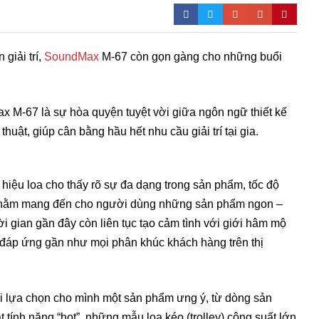
giải trí,
SoundMax
M-67 còn gọn gàng cho những buổi
 M-67 là sự hòa quyện tuyệt vời giữa ngôn ngữ thiết kế
huật, giúp cân bằng hầu hết nhu cầu giải trí tại gia.
iệu loa cho thấy rõ sự đa dạng trong sản phẩm, tốc độ
ến nhằm mang đến cho người dùng những sản phẩm ngon –
i gian gần đây còn liên tục tạo cảm tình với giới hâm mộ
, đáp ứng gần như mọi phân khúc khách hàng trên thị
i lựa chọn cho mình một sản phẩm ưng ý, từ dòng sản
 tính năng “hot”, những mẫu loa kéo (trolley) công suất lớn