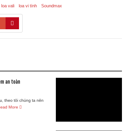
loa vali
loa vi tính
Soundmax
ệm an toàn
u, theo tôi chúng ta nên
ead More