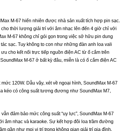
Max M-67 hiển nhiên được nhà sản xuất tích hợp pin sạc.
 thời lượng giải trí với âm nhạc lên đến 4 giờ chỉ với
Max M-67 không chỉ gói gọn trong việc sở hữu pin dung
 tác sạc. Tuy không to con như những đàn anh loa vali
ưu cho kết nối trực tiếp nguồn điện AC từ ổ cắm trên
o SoundMax M-67 ở bất kỳ đâu, miễn là có ổ cắm điện AC
 mức 120W. Dẫu vậy, xét về ngoại hình, SoundMax M-67
loa kéo có công suất tương đương như SoundMax M7,
ng vẫn đảm bảo mức công suất “uy lực”, SoundMax M-67
 với âm nhạc và karaoke. Sự kết hợp đôi loa trầm đường
m gần như mọi vị trí trong không gian giải trí gia đình.