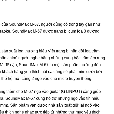
hê của SoundMax M-67, người dùng có trong tay gần như
araoke. SoundMax M-67 được trang bị cụm loa 3 đường
n xuất loa thương hiệu Việt trang bị hẳn đôi loa trầm
nhấn chìm” người nghe bằng những cung bậc trầm ấm rung
 đã đề cập, SoundMax M-67 là một sản phẩm hướng đến
m khách hàng yêu thích hát ca cũng sẽ phải mỉm cười bởi
hế hệ mới cùng 2 ngõ vào cho micro truyền thống.
ặng thêm cho M-67 ngõ vào guitar (GT.INPUT) càng giúp
 ra, SoundMax M-67 cũng hỗ trợ những ngõ vào tín hiệu
5mm). Sản phẩm vẫn được nhà sản xuất giữ lại ngõ vào
 thích nghe nhạc trực tiếp từ những thư mục yêu thích