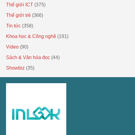
Thế giới ICT
(375)
Thế giới trẻ
(366)
Tin tức
(358)
Khoa học & Công nghệ
(191)
Video
(90)
Sách & Văn hóa đọc
(44)
Showbiz
(35)