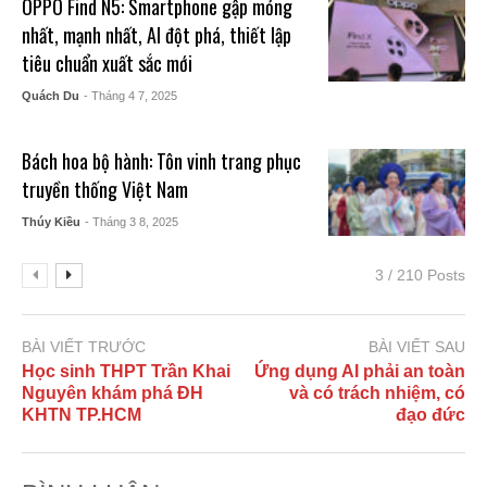
OPPO Find N5: Smartphone gập mỏng
nhất, mạnh nhất, AI đột phá, thiết lập
tiêu chuẩn xuất sắc mới
Quách Du
- Tháng 4 7, 2025
Bách hoa bộ hành: Tôn vinh trang phục
truyền thống Việt Nam
Thúy Kiều
- Tháng 3 8, 2025
3 / 210 Posts
BÀI VIẾT TRƯỚC
BÀI VIẾT SAU
Học sinh THPT Trần Khai
Ứng dụng AI phải an toàn
Nguyên khám phá ĐH
và có trách nhiệm, có
KHTN TP.HCM
đạo đức