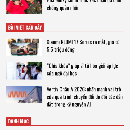
Hoà Minzy chính thức xác nhận đã cưới
chồng quân nhân
BÀI VIẾT GẦN ĐÂY
Xiaomi REDMI 17 Series ra mắt, giá từ
5,5 triệu đồng
“Chìa khóa” giúp sĩ tử hóa giải áp lực
cửa ngõ đại học
Vertiv Châu Á 2026: nhấn mạnh vai trò
của quá trình chuyển đổi do đối tác dẫn
dắt trong kỷ nguyên AI
DANH MỤC