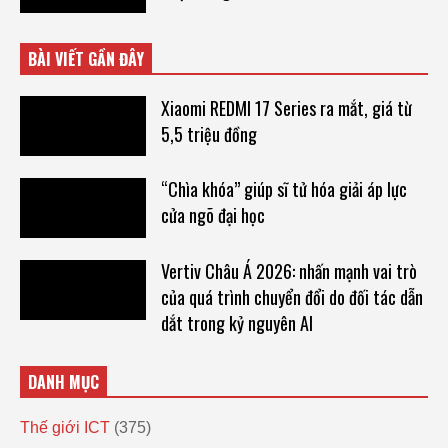
BÀI VIẾT GẦN ĐÂY
Xiaomi REDMI 17 Series ra mắt, giá từ
5,5 triệu đồng
“Chìa khóa” giúp sĩ tử hóa giải áp lực
cửa ngõ đại học
Vertiv Châu Á 2026: nhấn mạnh vai trò
của quá trình chuyển đổi do đối tác dẫn
dắt trong kỷ nguyên AI
DANH MỤC
Thế giới ICT
(375)