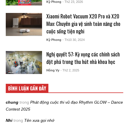
Kỳ Phong
- Th2 23, 2026
Xiaomi Robot Vacuum X20 Pro và X20
Max: Chuyên gia vệ sinh toàn năng cho
cuộc sống tiện nghi
Kỳ Phong
- Th10 30, 2024
Nghị quyết 57: Kỳ vọng các chính sách
đột phá trong thu hút nhà khoa học
Hồng Vy
- Th2 2, 2025
BÌNH LUẬN GẦN ĐÂY
chung
trong
Phát động cuộc thi vũ đạo Rhythm GLOW – Dance
Contest 2025
Nhi
trong
Tên xưa gọi nhớ