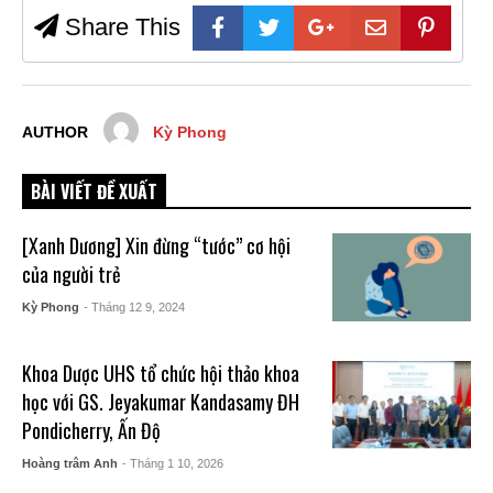
Share This
AUTHOR
Kỳ Phong
BÀI VIẾT ĐỀ XUẤT
[Xanh Dương] Xin đừng “tước” cơ hội
của người trẻ
Kỳ Phong
- Tháng 12 9, 2024
Khoa Dược UHS tổ chức hội thảo khoa
học với GS. Jeyakumar Kandasamy ĐH
Pondicherry, Ấn Độ
Hoàng trâm Anh
- Tháng 1 10, 2026