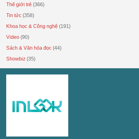
Thế giới trẻ
(366)
Tin tức
(358)
Khoa học & Công nghệ
(191)
Video
(90)
Sách & Văn hóa đọc
(44)
Showbiz
(35)