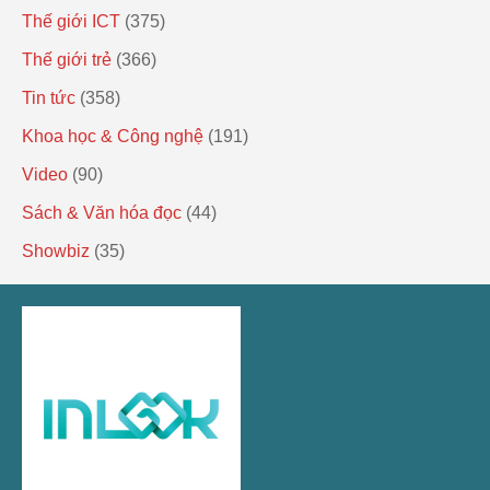
Thế giới ICT
(375)
Thế giới trẻ
(366)
Tin tức
(358)
Khoa học & Công nghệ
(191)
Video
(90)
Sách & Văn hóa đọc
(44)
Showbiz
(35)