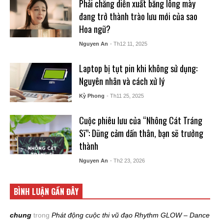
Phải chăng diễn xuất bằng lông mày
đang trở thành trào lưu mới của sao
Hoa ngữ?
Nguyen An
- Th12 11, 2025
Laptop bị tụt pin khi không sử dụng:
Nguyên nhân và cách xử lý
Kỳ Phong
- Th11 25, 2025
Cuộc phiêu lưu của “Nhông Cát Tráng
Sĩ”: Dũng cảm dấn thân, bạn sẽ trưởng
thành
Nguyen An
- Th2 23, 2026
BÌNH LUẬN GẦN ĐÂY
chung
trong
Phát động cuộc thi vũ đạo Rhythm GLOW – Dance