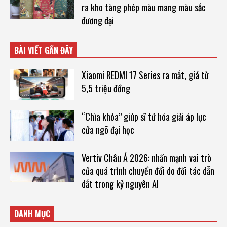
ra kho tàng phép màu mang màu sắc
đương đại
BÀI VIẾT GẦN ĐÂY
Xiaomi REDMI 17 Series ra mắt, giá từ
5,5 triệu đồng
“Chìa khóa” giúp sĩ tử hóa giải áp lực
cửa ngõ đại học
Vertiv Châu Á 2026: nhấn mạnh vai trò
của quá trình chuyển đổi do đối tác dẫn
dắt trong kỷ nguyên AI
DANH MỤC