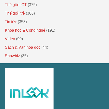
Thế giới ICT
(375)
Thế giới trẻ
(366)
Tin tức
(358)
Khoa học & Công nghệ
(191)
Video
(90)
Sách & Văn hóa đọc
(44)
Showbiz
(35)