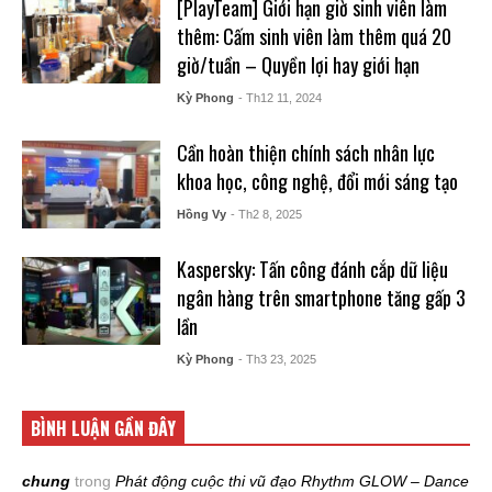
[PlayTeam] Giới hạn giờ sinh viên làm
thêm: Cấm sinh viên làm thêm quá 20
giờ/tuần – Quyền lợi hay giới hạn
Kỳ Phong
- Th12 11, 2024
Cần hoàn thiện chính sách nhân lực
khoa học, công nghệ, đổi mới sáng tạo
Hồng Vy
- Th2 8, 2025
Kaspersky: Tấn công đánh cắp dữ liệu
ngân hàng trên smartphone tăng gấp 3
lần
Kỳ Phong
- Th3 23, 2025
BÌNH LUẬN GẦN ĐÂY
chung
trong
Phát động cuộc thi vũ đạo Rhythm GLOW – Dance