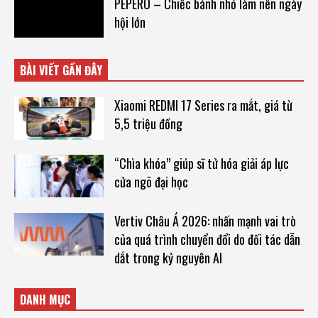
PEPERO – Chiếc bánh nhỏ làm nên ngày
hội lớn
BÀI VIẾT GẦN ĐÂY
Xiaomi REDMI 17 Series ra mắt, giá từ
5,5 triệu đồng
“Chìa khóa” giúp sĩ tử hóa giải áp lực
cửa ngõ đại học
Vertiv Châu Á 2026: nhấn mạnh vai trò
của quá trình chuyển đổi do đối tác dẫn
dắt trong kỷ nguyên AI
DANH MỤC