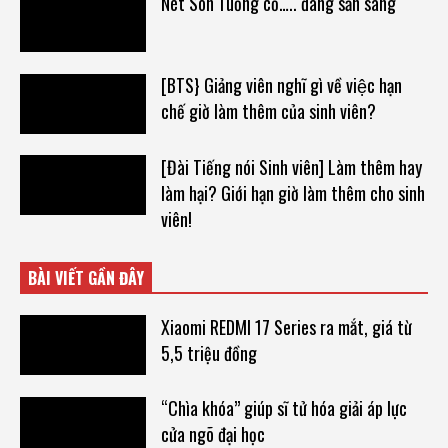
Nét Son Tuồng cổ….. đang sẵn sàng
[BTS} Giảng viên nghĩ gì về việc hạn
chế giờ làm thêm của sinh viên?
[Đài Tiếng nói Sinh viên] Làm thêm hay
làm hại? Giới hạn giờ làm thêm cho sinh
viên!
BÀI VIẾT GẦN ĐÂY
Xiaomi REDMI 17 Series ra mắt, giá từ
5,5 triệu đồng
“Chìa khóa” giúp sĩ tử hóa giải áp lực
cửa ngõ đại học