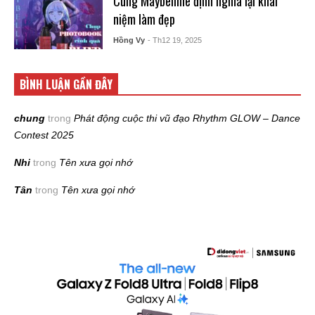
Cùng Maybelline định nghĩa lại khái
niệm làm đẹp
Hồng Vy
- Th12 19, 2025
BÌNH LUẬN GẦN ĐÂY
chung
trong
Phát động cuộc thi vũ đạo Rhythm GLOW – Dance
Contest 2025
Nhi
trong
Tên xưa gọi nhớ
Tân
trong
Tên xưa gọi nhớ