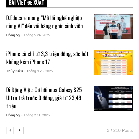
BÀI VIẾT ĐỀ XUẤT
D.Educare mang “Mở lối nghề nghiệp
cùng AI” đến với hàng nghìn sinh viên
Hồng Vy
- Tháng 5 24, 2025
iPhone cũ chỉ từ 3,3 triệu đồng, sức hút
không kém iPhone 17
Thúy Kiều
- Tháng 9 25, 2025
Di Động Việt: Cơ hội mua Galaxy S25
Ultra trả trước 0 đồng, giá từ 23,49
triệu
Hồng Vy
- Tháng 2 11, 2025
3 / 210 Posts