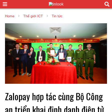
Home
Thế giới ICT
Tin tức
Zalopay hợp tác cùng Bộ Công
an triển khai định danh điện tử,