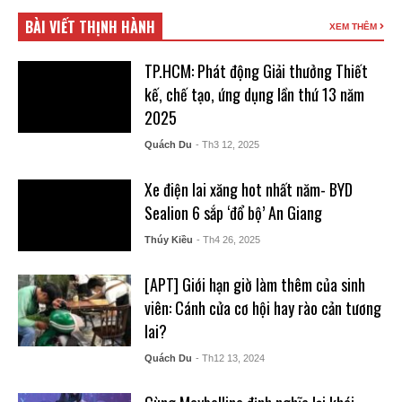
BÀI VIẾT THỊNH HÀNH
XEM THÊM
TP.HCM: Phát động Giải thưởng Thiết
kế, chế tạo, ứng dụng lần thứ 13 năm
2025
Quách Du
- Th3 12, 2025
Xe điện lai xăng hot nhất năm- BYD
Sealion 6 sắp ‘đổ bộ’ An Giang
Thúy Kiều
- Th4 26, 2025
[APT] Giới hạn giờ làm thêm của sinh
viên: Cánh cửa cơ hội hay rào cản tương
lai?
Quách Du
- Th12 13, 2024