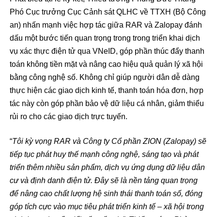
Phó Cục trưởng Cục Cảnh sát QLHC về TTXH (Bộ Công
an) nhấn mạnh việc hợp tác giữa RAR và Zalopay đánh
dấu một bước tiến quan trọng trong trong triển khai dịch
vụ xác thực điện tử qua VNeID, góp phần thúc đẩy thanh
toán không tiền mặt và nâng cao hiệu quả quản lý xã hội
bằng công nghệ số. Không chỉ giúp người dân dễ dàng
thực hiện các giao dịch kinh tế, thanh toán hóa đơn, hợp
tác này còn góp phần bảo vệ dữ liệu cá nhân, giảm thiểu
rủi ro cho các giao dịch trực tuyến.
“
Tôi kỳ vọng RAR và Công ty Cổ phần ZION (Zalopay) sẽ
tiếp tục phát huy thế mạnh công nghệ, sáng tạo và phát
triển thêm nhiều sản phẩm, dịch vụ ứng dụng dữ liệu dân
cư và định danh điện tử. Đây sẽ là nền tảng quan trọng
để nâng cao chất lượng hệ sinh thái thanh toán số, đóng
góp tích cực vào mục tiêu phát triển kinh tế – xã hội trong