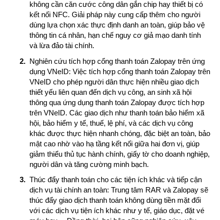
không cần căn cước công dân gắn chip hay thiết bị có
kết nối NFC. Giải pháp này cung cấp thêm cho người
dùng lựa chọn xác thực định danh an toàn, giúp bảo vệ
thông tin cá nhân, hạn chế nguy cơ giả mạo danh tính
và lừa đảo tài chính.
Nghiên cứu tích hợp cổng thanh toán Zalopay trên ứng
dụng VNeID: Việc tích hợp cổng thanh toán Zalopay trên
VNeID cho phép người dân thực hiện nhiều giao dịch
thiết yếu liên quan đến dịch vụ công, an sinh xã hội
thông qua ứng dụng thanh toán Zalopay được tích hợp
trên VNeID. Các giao dịch như thanh toán bảo hiểm xã
hội, bảo hiểm y tế, thuế, lệ phí, và các dịch vụ công
khác được thực hiện nhanh chóng, đặc biệt an toàn, bảo
mật cao nhờ vào hạ tầng kết nối giữa hai đơn vị, giúp
giảm thiểu thủ tục hành chính, giấy tờ cho doanh nghiệp,
người dân và tăng cường minh bạch.
Thúc đẩy thanh toán cho các tiện ích khác và tiếp cận
dịch vụ tài chính an toàn: Trung tâm RAR và Zalopay sẽ
thúc đẩy giao dịch thanh toán không dùng tiền mặt đối
với các dịch vụ tiện ích khác như y tế, giáo dục, đặt vé