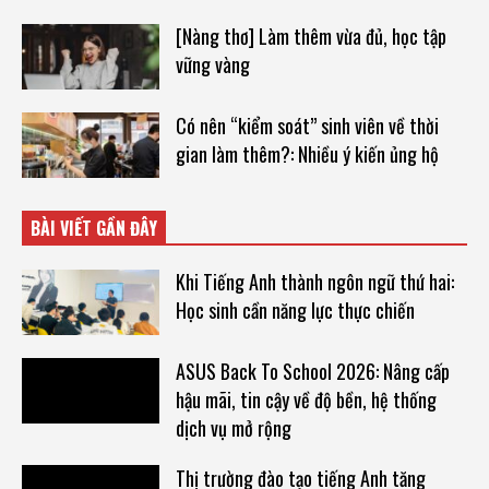
[Nàng thơ] Làm thêm vừa đủ, học tập
vững vàng
Có nên “kiểm soát” sinh viên về thời
gian làm thêm?: Nhiều ý kiến ủng hộ
BÀI VIẾT GẦN ĐÂY
Khi Tiếng Anh thành ngôn ngữ thứ hai:
Học sinh cần năng lực thực chiến
ASUS Back To School 2026: Nâng cấp
hậu mãi, tin cậy về độ bền, hệ thống
dịch vụ mở rộng
Thị trường đào tạo tiếng Anh tăng