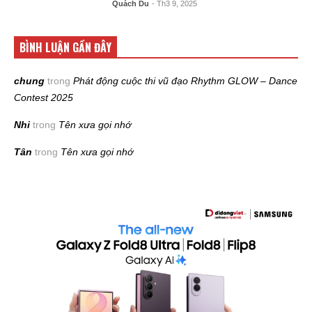
Quách Du
- Th3 9, 2025
BÌNH LUẬN GẦN ĐÂY
chung
trong
Phát động cuộc thi vũ đạo Rhythm GLOW – Dance
Contest 2025
Nhi
trong
Tên xưa gọi nhớ
Tân
trong
Tên xưa gọi nhớ