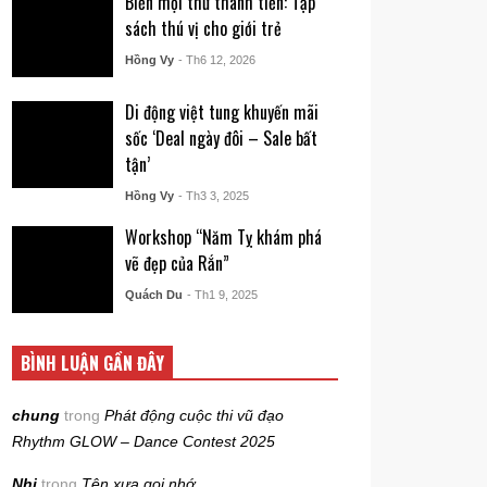
Biến mọi thứ thành tiền: Tập
sách thú vị cho giới trẻ
Hồng Vy
- Th6 12, 2026
Di động việt tung khuyến mãi
sốc ‘Deal ngày đôi – Sale bất
tận’
Hồng Vy
- Th3 3, 2025
Workshop “Năm Tỵ khám phá
vẽ đẹp của Rắn”
Quách Du
- Th1 9, 2025
BÌNH LUẬN GẦN ĐÂY
chung
trong
Phát động cuộc thi vũ đạo
Rhythm GLOW – Dance Contest 2025
Nhi
trong
Tên xưa gọi nhớ