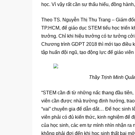
học. Vì vậy rất cần sự thấu hiểu, đồng hàn
Theo TS. Nguyễn Thị Thu Trang – Giám đ
TP.HCM, để giáo dục STEM tiểu học triển kha
trưởng. Chỉ khi hiệu trưởng có tư tưởng cở
Chương trình GDPT 2018 thì mới tạo điều 
tập huấn đội ngũ, tạo động lực để giáo vi
Thầy Trịnh Minh Quân
“STEM cần đi từ những nấc thang đầu tiên, b
viên cần được nhà trường định hướng, trao
“vai” chuyên gia để dẫn dắt… Để học sinh lê
viên phải có đủ kiến thức, kinh nghiệm để 
của học sinh, các em tự mình nhìn nhận ra 
không phải đợi đến khi học sinh thất bại mớ