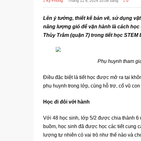
Kỳ Phong
Tháng 12 8, 2024 10:08 sáng
0
Lên ý tưởng, thiết kế bản vẽ, sử dụng vậ
năng lượng gió để vận hành là cách học 
Th
ùy Trâm (quận 7) trong tiết học
STEM b
Phụ huynh tham gia
Điều đặc biệt là tiết học được mở ra tại kh
phụ huynh trong lớp, cùng hỗ trợ, cổ vũ con
Học đi đôi với hành
Với 48 học sinh, lớp 5/2 được chia thành 6
buồm, học sinh đã được học các tiết cung c
lượng tự nhiên có vai trò như thế nào và c