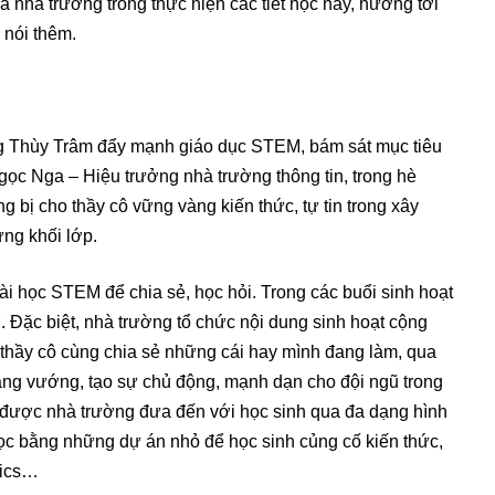
và nhà trường trong thực hiện các tiết học này, hướng tới
 nói thêm.
 Thùy Trâm đẩy mạnh giáo dục STEM, bám sát mục tiêu
c Nga – Hiệu trưởng nhà trường thông tin, trong hè
g bị cho thầy cô vững vàng kiến thức, tự tin trong xây
ng khối lớp.
i học STEM để chia sẻ, học hỏi. Trong các buổi sinh hoạt
 Đặc biệt, nhà trường tổ chức nội dung sinh hoạt cộng
ể thầy cô cùng chia sẻ những cái hay mình đang làm, qua
ng vướng, tạo sự chủ động, mạnh dạn cho đội ngũ trong
được nhà trường đưa đến với học sinh qua đa dạng hình
học bằng những dự án nhỏ để học sinh củng cố kiến thức,
tics…