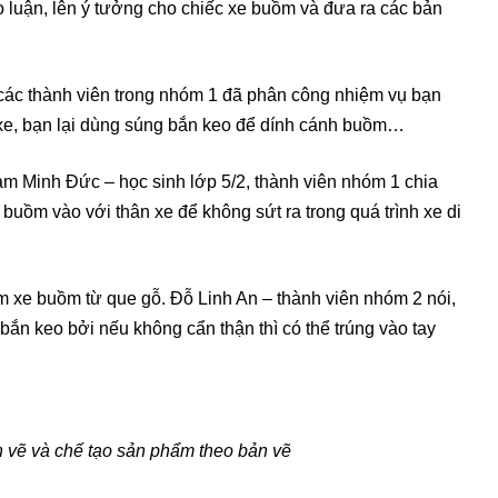
ảo luận, lên ý tưởng cho chiếc xe buồm và đưa ra các bản
các thành viên trong nhóm 1 đã phân công nhiệm vụ bạn
nh xe, bạn lại dùng súng bắn keo để dính cánh buồm…
 Minh Đức – học sinh lớp 5/2, thành viên nhóm 1 chia
buồm vào với thân xe để không sứt ra trong quá trình xe di
m xe buồm từ que gỗ. Đỗ Linh An – thành viên nhóm 2 nói,
 bắn keo bởi nếu không cẩn thận thì có thể trúng vào tay
n vẽ và chế tạo sản phẩm theo bản vẽ