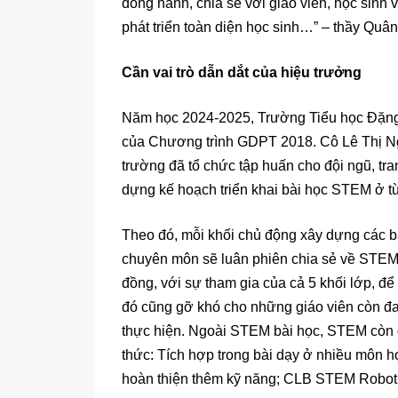
đồng hành, chia sẻ với giáo viên, học sinh 
phát triển toàn diện học sinh…” – thầy Quân
Cần vai trò dẫn dắt của hiệu trưởng
Năm học 2024-2025, Trường Tiểu học Đặng
của Chương trình GDPT 2018. Cô Lê Thị Ngọ
trường đã tổ chức tập huấn cho đội ngũ, tran
dựng kế hoạch triển khai bài học STEM ở từ
Theo đó, mỗi khối chủ động xây dựng các bà
chuyên môn sẽ luân phiên chia sẻ về STEM.
đồng, với sự tham gia của cả 5 khối lớp, đ
đó cũng gỡ khó cho những giáo viên còn đa
thực hiện. Ngoài STEM bài học, STEM còn 
thức: Tích hợp trong bài dạy ở nhiều môn 
hoàn thiện thêm kỹ năng; CLB STEM Robo