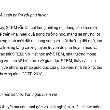
thiệu sản phẩm với phụ huynh
này, STEM vẫn là một trong những nội dung còn khá mới
 triển khai hiệu quả trong trường học, mang lại những lợi
ơng trình mới đặt ra, song song với bồi dưỡng đội ngũ, tạo
hà trường tăng cường tuyên truyền để phụ huynh hiểu và
ng các tiết STEM. Với tiết học mở STEM, nhà trường mong
g với con sẽ hiểu hơn về giáo dục STEM; thấy các con
hơn về phương pháp giáo dục của giáo viên, nhà trường, tạo
ề Chương trình GDTP 2018…
nh nên tiết học tràn ngập niềm vui
 thuyết mà còn phải gắn với trải nghiệm, ở tất cả các môn