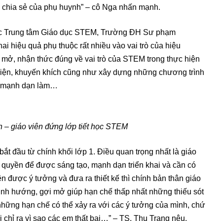
h, chia sẻ của phụ huynh” – cô Nga nhấn mạnh.
ốc Trung tâm Giáo dục STEM, Trường ĐH Sư phạm
i hiệu quả phụ thuộc rất nhiều vào vai trò của hiệu
i mở, nhận thức đúng về vai trò của STEM trong thực hiện
kiện, khuyến khích cũng như xây dựng những chương trình
ên mạnh dạn làm…
 – giáo viên đứng lớp tiết học STEM
ắt đầu từ chính khối lớp 1. Điều quan trọng nhất là giáo
 quyền để được sáng tạo, mạnh dạn triển khai và cần có
n được ý tưởng và đưa ra thiết kế thì chính bản thân giáo
định hướng, gợi mở giúp hạn chế thấp nhất những thiếu sót
những hạn chế có thể xảy ra với các ý tưởng của mình, chứ
i chỉ ra vì sao các em thất bại…” – TS. Thu Trang nêu.