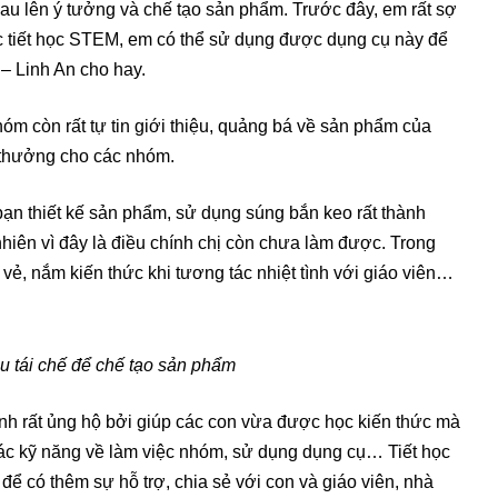
hau lên ý tưởng và chế tạo sản phẩm. Trước đây, em rất sợ
 tiết học STEM, em có thể sử dụng được dụng cụ này để
– Linh An cho hay.
m còn rất tự tin giới thiệu, quảng bá về sản phẩm của
 thưởng cho các nhóm.
ạn thiết kế sản phẩm, sử dụng súng bắn keo rất thành
 nhiên vì đây là điều chính chị còn chưa làm được. Trong
i vẻ, nắm kiến thức khi tương tác nhiệt tình với giáo viên…
ệu tái chế để chế tạo sản phẩm
nh rất ủng hộ bởi giúp các con vừa được học kiến thức mà
các kỹ năng về làm việc nhóm, sử dụng dụng cụ… Tiết học
 để có thêm sự hỗ trợ, chia sẻ với con và giáo viên, nhà