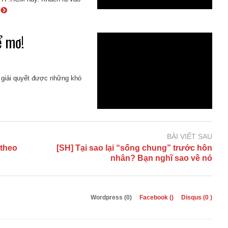
e
ể mơ!
ự giải quyết được những khó
BÀI VIẾT SAU
 theo
[SH] Tại sao lại “sống chung” trước hôn
nhân? Bạn nghĩ sao về nó
Wordpress (0)
Facebook (
)
Disqus (
0
)