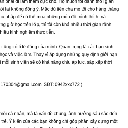
cần phải đi làm thêm cực khổ. Họ muốn tôi dành thời gian
ôi lại không đồng ý. Mặc dù tiền cha mẹ tôi cho hàng tháng
thu nhập để có thể mua những món đồ mình thích mà
g giờ học trên lớp, thì tôi còn khá nhiều thời gian rảnh
nhiều kinh nghiệm thực tiễn.
ai cũng có lí lẽ đúng của mình. Quan trọng là các bạn sinh
c học và việc làm. Thay vì áp dụng những quy định giới hạn
ì mỗi sinh viên sẽ có khả năng chịu áp lực, sắp xếp thời
n170304@gmail.com, SĐT: 0942xxx772 )
 mỗi cá nhân, mà là vấn đề chung, ảnh hưởng sâu sắc đến
 trẻ. Ý kiến của các bạn không chỉ góp phần xây dựng một