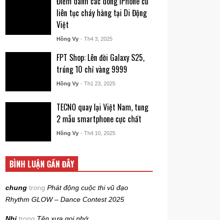
Điểm danh các dòng iPhone cũ
liên tục cháy hàng tại Di Động
Việt
Hồng Vy
- Th4 3, 2025
FPT Shop: Lên đời Galaxy S25,
trúng 10 chỉ vàng 9999
Hồng Vy
- Th1 23, 2025
TECNO quay lại Việt Nam, tung
2 mẫu smartphone cực chất
Hồng Vy
- Th4 10, 2025
BÌNH LUẬN GẦN ĐÂY
chung
trong
Phát động cuộc thi vũ đạo
Rhythm GLOW – Dance Contest 2025
Nhi
trong
Tên xưa gọi nhớ