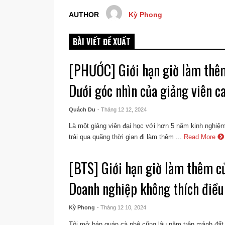
AUTHOR
Kỳ Phong
BÀI VIẾT ĐỀ XUẤT
[PHƯỚC] Giới hạn giờ làm thêm
Dưới góc nhìn của giảng viên c
Quách Du
- Tháng 12 12, 2024
Là một giảng viên đại học với hơn 5 năm kinh nghiệm
trải qua quãng thời gian đi làm thêm ...
Read More
[BTS] Giới hạn giờ làm thêm củ
Doanh nghiệp không thích điều
Kỳ Phong
- Tháng 12 10, 2024
Tôi mở bán quán cà phê cũng lâu năm trên mảnh đất