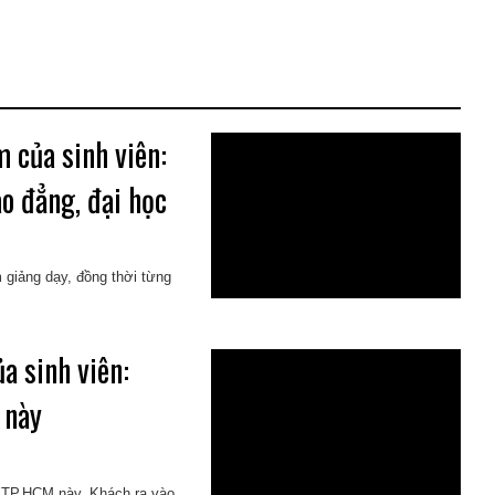
 của sinh viên:
ao đẳng, đại học
 giảng dạy, đồng thời từng
a sinh viên:
 này
 TP.HCM này. Khách ra vào