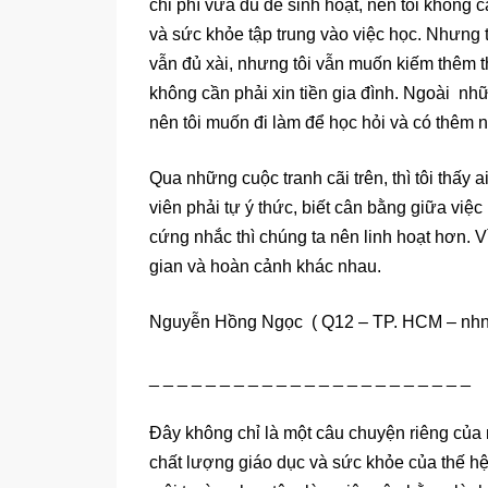
chi phí vừa đủ để sinh hoạt, nên tôi không 
và sức khỏe tập trung vào việc học. Nhưng t
vẫn đủ xài, nhưng tôi vẫn muốn kiếm thêm 
không cần phải xin tiền gia đình. Ngoài nhữn
nên tôi muốn đi làm để học hỏi và có thêm 
Qua những cuộc tranh cãi trên, thì tôi thấy 
viên phải tự ý thức, biết cân bằng giữa việ
cứng nhắc thì chúng ta nên linh hoạt hơn. V
gian và hoàn cảnh khác nhau.
Nguyễn Hồng Ngọc ( Q12 – TP. HCM – nh
_ _ _ _ _ _ _ _ _ _ _ _ _ _ _ _ _ _ _ _ _ _ _
Đây không chỉ là một câu chuyện riêng của
chất lượng giáo dục và sức khỏe của thế hệ