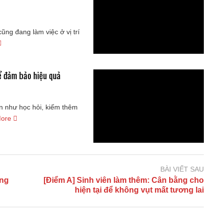
ũng đang làm việc ở vị trí
ể đảm bảo hiệu quả
ên như học hỏi, kiếm thêm
More
BÀI VIẾT SAU
ông
[Điểm A] Sinh viên làm thêm: Cân bằng cho
hiện tại để không vụt mất tương lai