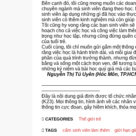
Bên cạnh đó, tôi cũng mong muốn các doanh
chuyên ngành mà sinh viên đang theo học. 
sinh viên áp dụng những gì đã học vào thực 
sinh viên có thêm kinh nghiệm mà còn giúp
Tôi cũng hy vọng rằng các bạn sinh viên sẽ 
hoạch cho cả việc học và công việc làm thêm
trọng như học tập, nhưng cũng đừng quên 
của tuổi trẻ.
Cuối cùng, tôi chỉ muốn gửi gắm một thông
rằng việc học là hành trình dài, và mỗi giai
phần của quá trình trưởng thành, nhưng đừn
bằng và sống một cách trọn vẹn, để tương l
những kỷ niệm và bài học quý giá mà các b
Nguyễn Thị Tú Uyên (Hóc Môn, TP.HC
———————————————————
————————————
Đây là nội dung giả định được tổ chức nhằ
(K23). Mọi thông tin, hình ảnh về các nhân v
thông tin cực đoan, gây hiềm khích, thóa m
Thế giới trẻ
CATEGORIES
cấm sinh viên làm thêm
giới hạn g
TAGS