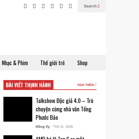
Search
Nhạc & Phim
Thế giới trẻ
Shop
BÀI VIẾT THỊNH HÀNH
XEM THÊM
Talkshow Độc giả 4.0 – Trò
chuyện cùng nhà văn Tống
Phước Bảo
Hồng Vy
- Th5 31, 2026
AMD hé lộ Zen 6 ra mắt