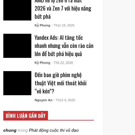
2026 và Zen 7 với hiệu năng
bứt phá
Kỳ Phong
- Th11 18, 2025
Yandex Ads: AI tăng tốc
nhanh nhưng vẫn còn rào cản
lớn để bứt phá hiệu quả
Kỳ Phong
- Th5 22, 2026
Đến bao giờ phim nghệ
thuật Việt mới thoát khỏi
“vỏ kén”?
Nguyen An
- Th12 4, 2025
BÌNH LUẬN GẦN ĐÂY
chung
trong
Phát động cuộc thi vũ đạo