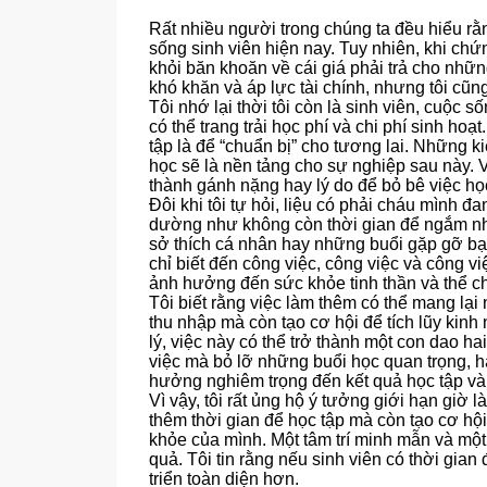
Rất nhiều người trong chúng ta đều hiểu rằn
sống sinh viên hiện nay. Tuy nhiên, khi chứ
khỏi băn khoăn về cái giá phải trả cho nhữn
khó khăn và áp lực tài chính, nhưng tôi cũng
Tôi nhớ lại thời tôi còn là sinh viên, cuộc 
có thể trang trải học phí và chi phí sinh ho
tập là để “chuẩn bị” cho tương lai. Những k
học sẽ là nền tảng cho sự nghiệp sau này. 
thành gánh nặng hay lý do để bỏ bê việc họ
Đôi khi tôi tự hỏi, liệu có phải cháu mình
dường như không còn thời gian để ngắm nh
sở thích cá nhân hay những buổi gặp gỡ bạn
chỉ biết đến công việc, công việc và công v
ảnh hưởng đến sức khỏe tinh thần và thể ch
Tôi biết rằng việc làm thêm có thể mang lại
thu nhập mà còn tạo cơ hội để tích lũy kin
lý, việc này có thể trở thành một con dao ha
việc mà bỏ lỡ những buổi học quan trọng, h
hưởng nghiêm trọng đến kết quả học tập và 
Vì vậy, tôi rất ủng hộ ý tưởng giới hạn giờ
thêm thời gian để học tập mà còn tạo cơ hộ
khỏe của mình. Một tâm trí minh mẫn và một 
quả. Tôi tin rằng nếu sinh viên có thời gian
triển toàn diện hơn.