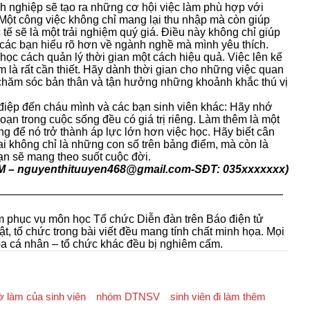
 nghiệp sẽ tạo ra những cơ hội việc làm phù hợp với
Một công việc không chỉ mang lại thu nhập mà còn giúp
tế sẽ là một trải nghiệm quý giá. Điều này không chỉ giúp
 các bạn hiểu rõ hơn về ngành nghề mà mình yêu thích.
học cách quản lý thời gian một cách hiệu quả. Việc lên kế
 là rất cần thiết. Hãy dành thời gian cho những việc quan
chăm sóc bản thân và tận hưởng những khoảnh khắc thú vị
 điệp đến cháu mình và các bạn sinh viên khác: Hãy nhớ
 đoạn trong cuộc sống đều có giá trị riêng. Làm thêm là một
g để nó trở thành áp lực lớn hơn việc học. Hãy biết cân
ai không chỉ là những con số trên bảng điểm, mà còn là
ạn sẽ mang theo suốt cuộc đời.
M – nguyenthituuyen468@gmail.com-SĐT: 035xxxxxxx)
——————————————————————————
m phục vụ môn học Tổ chức Diễn đàn trên Báo điện tử
ật, tổ chức trong bài viết đều mang tính chất minh họa. Mọi
ọa cá nhân – tổ chức khác đều bị nghiêm cấm.
iờ làm của sinh viên
nhóm DTNSV
sinh viên đi làm thêm