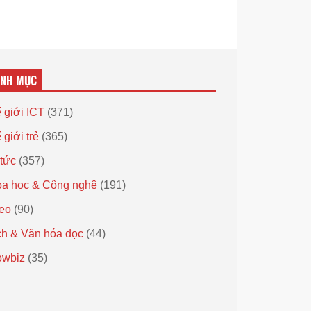
ANH MỤC
 giới ICT
(371)
 giới trẻ
(365)
 tức
(357)
a học & Công nghệ
(191)
eo
(90)
h & Văn hóa đọc
(44)
owbiz
(35)