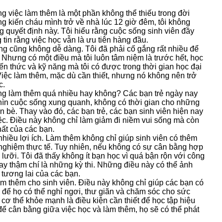
g việc làm thêm là một phần không thể thiếu trong đời
ng kiến cháu mình trở về nhà lúc 12 giờ đêm, tôi không
g quyết định này. Tôi hiểu rằng cuộc sống sinh viên đầy
 tin rằng việc học vẫn là ưu tiên hàng đầu.
sống cũng không dễ dàng. Tôi đã phải cố gắng rất nhiều để
ạt. Nhưng có một điều mà tôi luôn tâm niệm là trước hết, học
iến thức và kỹ năng mà tôi có được trong thời gian học đại
Việc làm thêm, mặc dù cần thiết, nhưng nó không nên trở
c.
 đang làm thêm quá nhiều hay không? Các bạn trẻ ngày nay
ìn cuộc sống xung quanh, không có thời gian cho những
 bè. Thay vào đó, các bạn trẻ, các bạn sinh viên hiện nay
iệc. Điều này không chỉ làm giảm đi niềm vui sống mà còn
ất của các bạn.
 nhiều lợi ích. Làm thêm không chỉ giúp sinh viên có thêm
h nghiệm thực tế. Tuy nhiên, nếu không có sự cân bằng hợp
i lưỡi. Tôi đã thấy không ít bạn học vì quá bận rộn với công
ay thậm chí là những kỳ thi. Những điều này có thể ảnh
tương lai của các bạn.
 làm thêm cho sinh viên. Điều này không chỉ giúp các bạn có
i để họ có thể nghỉ ngơi, thư giãn và chăm sóc cho sức
cơ thể khỏe mạnh là điều kiện cần thiết để học tập hiệu
 để cân bằng giữa việc học và làm thêm, họ sẽ có thể phát