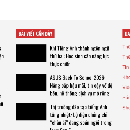
BÀI VIẾT GẦN ĐÂY
D
c
Khi Tiếng Anh thành ngôn ngữ
Thế
ện
thứ hai: Học sinh cần năng lực
Thế
thực chiến
Tin
ASUS Back To School 2026:
Kho
Nâng cấp hậu mãi, tin cậy về độ
Vid
bền, hệ thống dịch vụ mở rộng
c
Sác
ạn
Thị trường đào tạo tiếng Anh
Sh
tăng nhiệt: Lộ diện chứng chỉ
“chân ái” đang soán ngôi trong