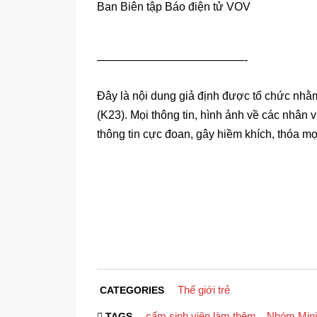
Ban Biên tập Báo điện tử VOV
—————————————-
Đây là nội dung giả định được tổ chức nhằ
(K23). Mọi thông tin, hình ảnh về các nhân v
thông tin cực đoan, gây hiềm khích, thóa m
Thế giới trẻ
CATEGORIES
cấm sinh viên làm thêm
Nhóm Mini
TAGS