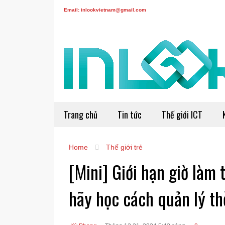
Email: inlookvietnam@gmail.com
Trang chủ
Tin tức
Thế giới ICT
Home
Thế giới trẻ
[Mini] Giới hạn giờ làm 
hãy học cách quản lý th