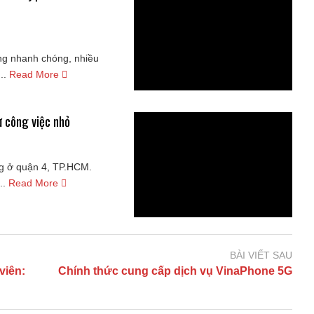
ộng nhanh chóng, nhiều
..
Read More
ừ công việc nhỏ
ống ở quận 4, TP.HCM.
..
Read More
BÀI VIẾT SAU
viên:
Chính thức cung cấp dịch vụ VinaPhone 5G