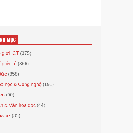
ANH MỤC
 giới ICT
(375)
 giới trẻ
(366)
 tức
(358)
a học & Công nghệ
(191)
eo
(90)
h & Văn hóa đọc
(44)
owbiz
(35)