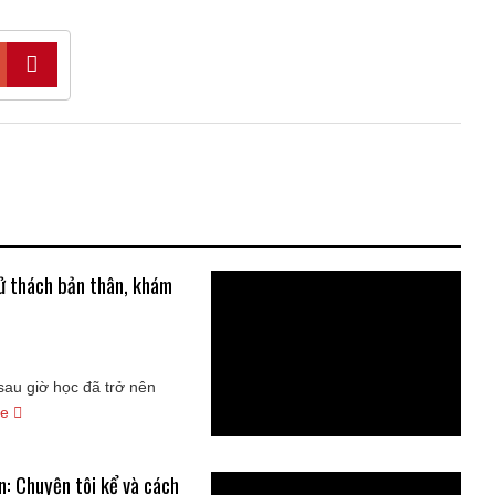
hử thách bản thân, khám
 sau giờ học đã trở nên
re
n: Chuyện tôi kể và cách