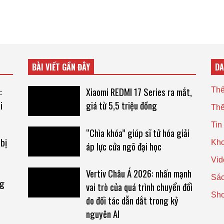
BÀI VIẾT GẦN ĐÂY
D
:
Xiaomi REDMI 17 Series ra mắt,
Thế
i
giá từ 5,5 triệu đồng
Thế
Tin
“Chìa khóa” giúp sĩ tử hóa giải
 bị
Kho
áp lực cửa ngõ đại học
Vid
Vertiv Châu Á 2026: nhấn mạnh
Sác
ng
vai trò của quá trình chuyển đổi
Sh
do đối tác dẫn dắt trong kỷ
nguyên AI