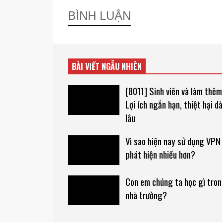
BÌNH LUẬN
BÀI VIẾT NGẪU NHIÊN
[8011] Sinh viên và làm thêm
Lợi ích ngắn hạn, thiệt hại dà
lâu
Vì sao hiện nay sử dụng VPN
phát hiện nhiều hơn?
Con em chúng ta học gì tro
nhà trường?