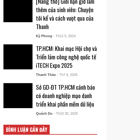
[Nàng thơ] Giới hạn giờ làm
thêm của sinh viên: Chuyện
tôi kể và cách vượt qua của
Thanh
Kỳ Phong
- Th12 5, 2024
TP.HCM: Khai mạc Hội chợ và
Triển lãm công nghệ quốc tế
iTECH Expo 2025
Thanh Thảo
- Th7 9, 2025
Sở GD-ĐT TP.HCM cảnh báo
có doanh nghiệp mạo danh
triển khai phần mềm dữ liệu
Quách Du
- Th10 30, 2025
BÌNH LUẬN GẦN ĐÂY