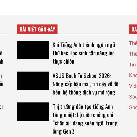
BÀI VIẾT GẦN ĐÂY
D
Khi Tiếng Anh thành ngôn ngữ
Thế
ôi
thứ hai: Học sinh cần năng lực
Thế
nh
thực chiến
Tin
n
ASUS Back To School 2026:
Kho
ủi
Nâng cấp hậu mãi, tin cậy về độ
Vid
bền, hệ thống dịch vụ mở rộng
Sác
er
Thị trường đào tạo tiếng Anh
Sh
tăng nhiệt: Lộ diện chứng chỉ
“chân ái” đang soán ngôi trong
lòng Gen Z