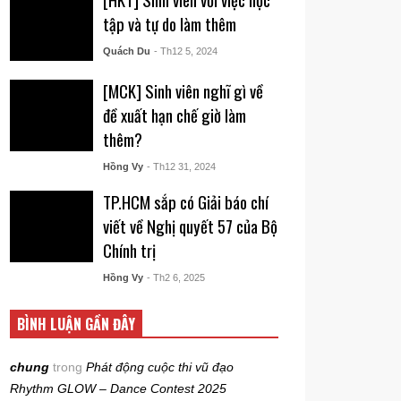
tập và tự do làm thêm
Quách Du
- Th12 5, 2024
[MCK] Sinh viên nghĩ gì về
đề xuất hạn chế giờ làm
thêm?
Hồng Vy
- Th12 31, 2024
TP.HCM sắp có Giải báo chí
viết về Nghị quyết 57 của Bộ
Chính trị
Hồng Vy
- Th2 6, 2025
BÌNH LUẬN GẦN ĐÂY
chung
trong
Phát động cuộc thi vũ đạo
Rhythm GLOW – Dance Contest 2025