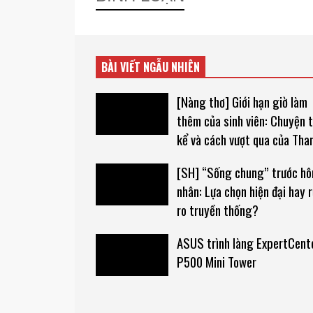
BÀI VIẾT NGẪU NHIÊN
[Nàng thơ] Giới hạn giờ làm
thêm của sinh viên: Chuyện t
kể và cách vượt qua của Tha
[SH] “Sống chung” trước hô
nhân: Lựa chọn hiện đại hay r
ro truyền thống?
ASUS trình làng ExpertCent
P500 Mini Tower