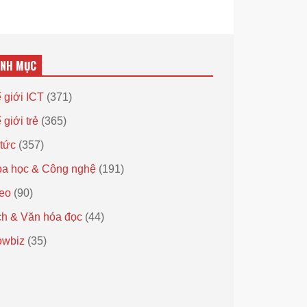
ANH MỤC
 giới ICT
(371)
 giới trẻ
(365)
 tức
(357)
a học & Công nghệ
(191)
eo
(90)
h & Văn hóa đọc
(44)
owbiz
(35)