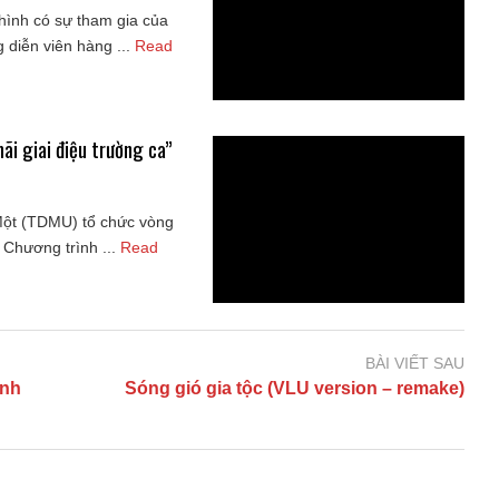
 hình có sự tham gia của
 diễn viên hàng ...
Read
ãi giai điệu trường ca”
Một (TDMU) tổ chức vòng
 Chương trình ...
Read
BÀI VIẾT SAU
ình
Sóng gió gia tộc (VLU version – remake)