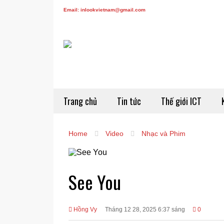
Email: inlookvietnam@gmail.com
Trang chủ
Tin tức
Thế giới ICT
Home
Video
Nhạc và Phim
See You
Hồng Vy
Tháng 12 28, 2025 6:37 sáng
0