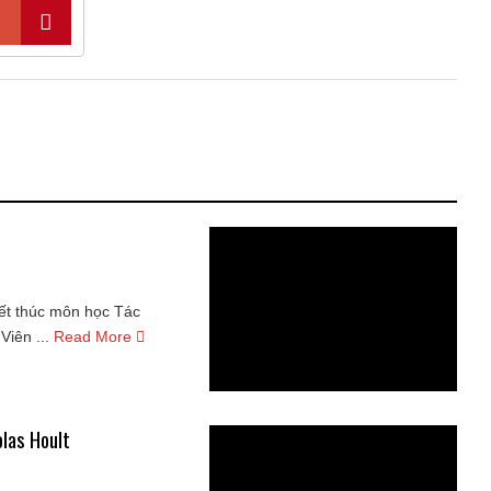
ết thúc môn học Tác
iên ...
Read More
olas Hoult