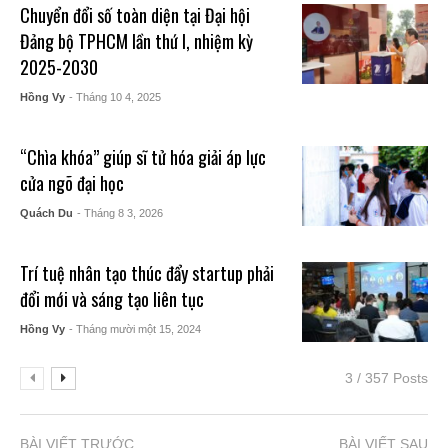
Chuyển đổi số toàn diện tại Đại hội
Đảng bộ TPHCM lần thứ I, nhiệm kỳ
2025-2030
Hồng Vy
- Tháng 10 4, 2025
“Chìa khóa” giúp sĩ tử hóa giải áp lực
cửa ngõ đại học
Quách Du
- Tháng 8 3, 2026
Trí tuệ nhân tạo thúc đẩy startup phải
đổi mới và sáng tạo liên tục
Hồng Vy
- Tháng mười một 15, 2024
3 / 357 Posts
BÀI VIẾT TRƯỚC
BÀI VIẾT SAU