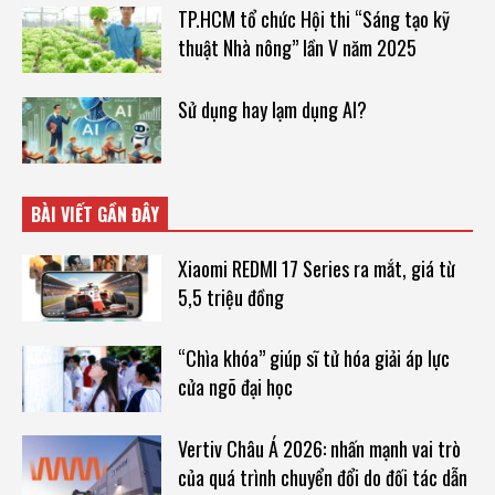
TP.HCM tổ chức Hội thi “Sáng tạo kỹ
thuật Nhà nông” lần V năm 2025
Sử dụng hay lạm dụng AI?
BÀI VIẾT GẦN ĐÂY
Xiaomi REDMI 17 Series ra mắt, giá từ
5,5 triệu đồng
“Chìa khóa” giúp sĩ tử hóa giải áp lực
cửa ngõ đại học
Vertiv Châu Á 2026: nhấn mạnh vai trò
của quá trình chuyển đổi do đối tác dẫn