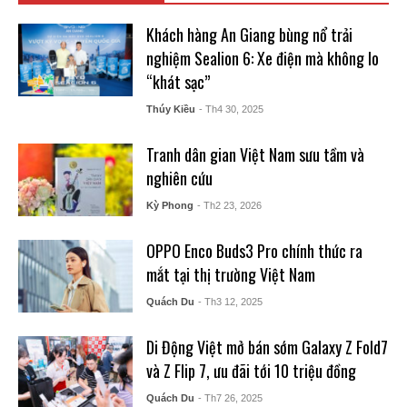
Khách hàng An Giang bùng nổ trải
nghiệm Sealion 6: Xe điện mà không lo
“khát sạc”
Thúy Kiều
- Th4 30, 2025
Tranh dân gian Việt Nam sưu tầm và
nghiên cứu
Kỳ Phong
- Th2 23, 2026
OPPO Enco Buds3 Pro chính thức ra
mắt tại thị trường Việt Nam
Quách Du
- Th3 12, 2025
Di Động Việt mở bán sớm Galaxy Z Fold7
và Z Flip 7, ưu đãi tới 10 triệu đồng
Quách Du
- Th7 26, 2025