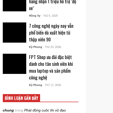
hàng nhận 1 triệu hỗ trợ ‘độ
xe’
Hồng Vy
- Th2 5, 2025
7 công nghệ ngày nay vẫn
phổ biến dù xuất hiện từ
thập niên 90
Kỳ Phong
- Th2 23, 2026
FPT Shop ưu đãi đặc biệt
dành cho tân sinh viên khi
mua laptop và sản phẩm
công nghệ
Kỳ Phong
- Th7 17, 2025
BÌNH LUẬN GẦN ĐÂY
chung
trong
Phát động cuộc thi vũ đạo