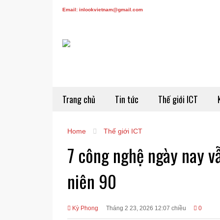
Email: inlookvietnam@gmail.com
Trang chủ
Tin tức
Thế giới ICT
Home
Thế giới ICT
7 công nghệ ngày nay vẫ
niên 90
Kỳ Phong
Tháng 2 23, 2026 12:07 chiều
0