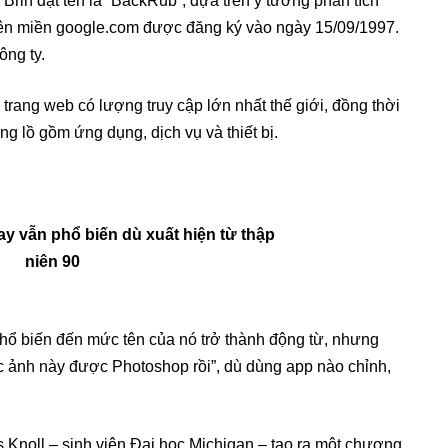
rin đặt tên là “BackRub”, dựa trên ý tưởng phân tích
tên miền google.com được đăng ký vào ngày 15/09/1997.
ông ty.
trang web có lượng truy cập lớn nhất thế giới, đồng thời
ng lồ gồm ứng dụng, dịch vụ và thiết bị.
 biến đến mức tên của nó trở thành động từ, nhưng
c ảnh này được Photoshop rồi”, dù dùng app nào chỉnh,
Knoll – sinh viên Đại học Michigan – tạo ra một chương