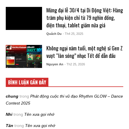
Mừng đại lễ 30/4 tại Di Động Việt: Hàng
trăm phụ kiện chỉ từ 79 nghìn đồng,
điện thoại, tablet giảm nửa giá
Quách Du
- Th4 25, 2025
Không ngại năm tuổi, một nghệ sĩ Gen Z
vượt “làn sóng” nhạc Tết để dẫn đầu
Nguyen An
- Th2 25, 2026
BÌNH LUẬN GẦN ĐÂY
chung
trong
Phát động cuộc thi vũ đạo Rhythm GLOW – Dance
Contest 2025
Nhi
trong
Tên xưa gọi nhớ
Tân
trong
Tên xưa gọi nhớ