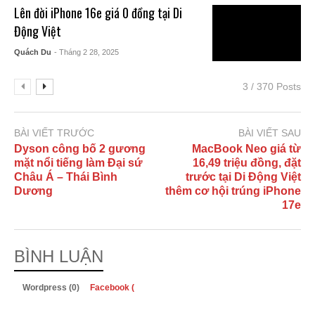
Lên đời iPhone 16e giá 0 đồng tại Di
Động Việt
Quách Du
- Tháng 2 28, 2025
3 / 370 Posts
BÀI VIẾT TRƯỚC
BÀI VIẾT SAU
Dyson công bố 2 gương
MacBook Neo giá từ
mặt nổi tiếng làm Đại sứ
16,49 triệu đồng, đặt
Châu Á – Thái Bình
trước tại Di Động Việt
Dương
thêm cơ hội trúng iPhone
17e
BÌNH LUẬN
Wordpress (0)
Facebook (