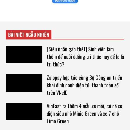
BÀI VIẾT NGẪU NHIÊN
[Siêu nhân gào thét] Sinh viên làm
thêm để nuôi dưỡng tri thức hay để lơ là
tri thức?
Zalopay hợp tác cùng Bộ Công an triển
khai định danh điện tử, thanh toán số
trên VNeID
VinFast ra thêm 4 mẫu xe mới, có cả xe
điện siêu nhỏ Minio Green và xe 7 chỗ
Limo Green