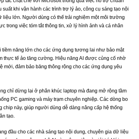
 tác chặt chẽ với Microsoft thông qua việc hỗ trợ chuẩn
 suất khi vận hành các trình trợ lý ảo, công cụ sáng tạo nội
 liệu lớn. Người dùng có thể trải nghiệm một môi trường
ực trong việc tóm tắt thông tin, xử lý hình ảnh và cá nhân
ại tiềm năng lớn cho các ứng dụng tương lai như bảo mật
ệm thực tế ảo tăng cường. Hiệu năng AI được củng cố nhờ
ệ mới, đảm bảo băng thông rộng cho các ứng dụng yêu
ng chỉ dừng lại ở phân khúc laptop mà đang mở rộng tầm
hống PC gaming và máy trạm chuyên nghiệp. Các dòng bo
g chip này, giúp người dùng dễ dàng nâng cấp hệ thống
ân tạo.
àng đầu cho các nhà sáng tạo nội dung, chuyên gia dữ liệu