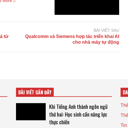
d More
BÀI VIẾT SAU
á từ
Qualcomm và Siemens hợp tác triển khai AI
cho nhà máy tự động
BÀI VIẾT GẦN ĐÂY
D
Khi Tiếng Anh thành ngôn ngữ
Thế
thứ hai: Học sinh cần năng lực
Thế
thực chiến
Tin