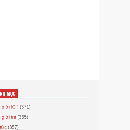
ANH MỤC
 giới ICT
(371)
 giới trẻ
(365)
 tức
(357)