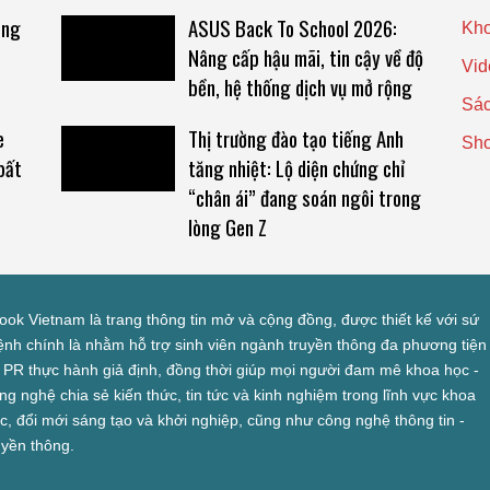
ing
ASUS Back To School 2026:
Kho
s
Nâng cấp hậu mãi, tin cậy về độ
Vid
bền, hệ thống dịch vụ mở rộng
Sác
e
Thị trường đào tạo tiếng Anh
Sh
bất
tăng nhiệt: Lộ diện chứng chỉ
“chân ái” đang soán ngôi trong
lòng Gen Z
look Vietnam là trang thông tin mở và cộng đồng, được thiết kế với sứ
nh chính là nhằm hỗ trợ sinh viên ngành truyền thông đa phương tiện
 PR thực hành giả định, đồng thời giúp mọi người đam mê khoa học -
ng nghệ chia sẻ kiến thức, tin tức và kinh nghiệm trong lĩnh vực khoa
c, đổi mới sáng tạo và khởi nghiệp, cũng như công nghệ thông tin -
uyền thông.