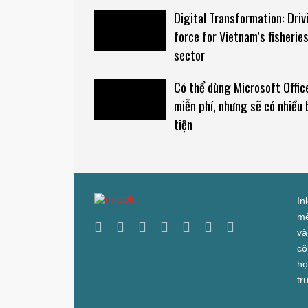
Digital Transformation: Driv
force for Vietnam’s fisherie
sector
Có thể dùng Microsoft Offic
miễn phí, nhưng sẽ có nhiều 
tiện
In
mệ
và
cô
họ
tr