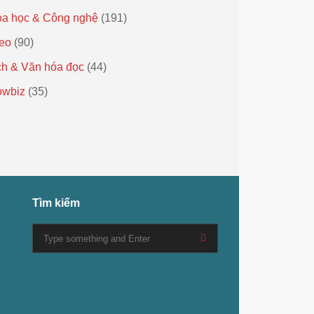
a học & Công nghệ
(191)
eo
(90)
h & Văn hóa đọc
(44)
owbiz
(35)
Tìm kiếm