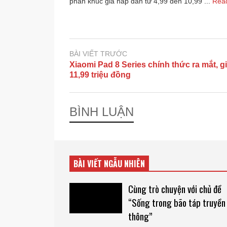
phân khúc giá hấp dẫn từ 4,99 đến 10,99 ...
Rea
BÀI VIẾT TRƯỚC
Xiaomi Pad 8 Series chính thức ra mắt, gi
11,99 triệu đồng
BÌNH LUẬN
BÀI VIẾT NGẪU NHIÊN
Cùng trò chuyện với chủ đề
“Sống trong bão táp truyền
thông”