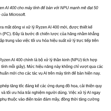
yzen AI 400 cho máy tính để bàn với NPU mạnh mẽ đạt 50
 của Microsoft.
a mắt dòng vi xử lý Ryzen AI 400 mới, được thiết kế
n (PC). Đây là bước đi chiến lược của hãng nhằm khẳng
tập trung vào việc tối ưu hóa hiệu suất xử lý trực tiếp trên
yzen AI 400 chính là bộ xử lý thần kinh (NPU) tích hợp
p tính mỗi giây). Mức hiệu năng này không chỉ vượt qua các
chuẩn mới cho các tác vụ AI trên máy tính để bàn hiện nay.
hép tăng tốc đáng kể các ứng dụng đồ họa, cải thiện quy
và tối ưu hóa trải nghiệm người dùng. Việc xử lý AI ngay
ệc phụ thuộc vào điện toán đám mây, đồng thời tăng cường