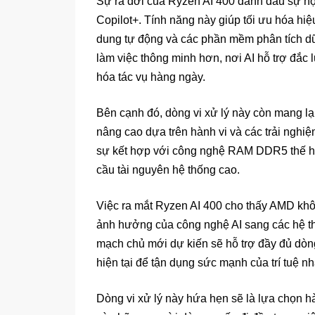
Sự ra đời của Ryzen AI 400 đánh dấu sự hợp
Copilot+. Tính năng này giúp tối ưu hóa hiệu
dung tự động và các phần mềm phân tích dữ
làm việc thông minh hơn, nơi AI hỗ trợ đắc l
hóa tác vụ hàng ngày.
Bên cạnh đó, dòng vi xử lý này còn mang l
nâng cao dựa trên hành vi và các trải nghi
sự kết hợp với công nghệ RAM DDR5 thế h
cầu tài nguyên hệ thống cao.
Việc ra mắt Ryzen AI 400 cho thấy AMD khô
ảnh hưởng của công nghệ AI sang các hệ t
mạch chủ mới dự kiến sẽ hỗ trợ đầy đủ dòn
hiện tại để tận dụng sức mạnh của trí tuệ nh
Dòng vi xử lý này hứa hẹn sẽ là lựa chọn h