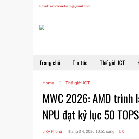
Email: inlookvietnam@gmail.com
Trang chủ
Tin tức
Thế giới ICT
Home
Thế giới ICT
MWC 2026: AMD trình là
NPU đạt kỷ lục 50 TOPS
Kỳ Phong
Tháng 3 4, 2026 10:51 sáng
0