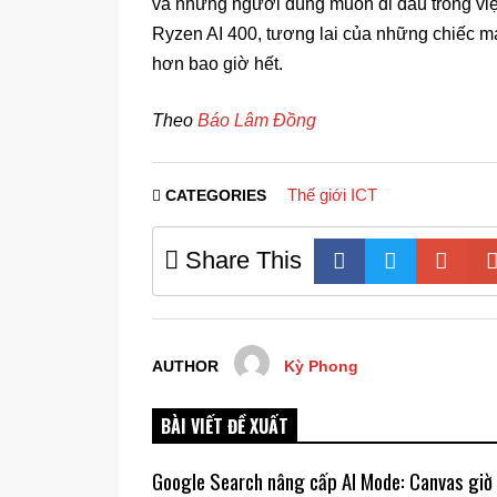
và những người dùng muốn đi đầu trong việc
Ryzen AI 400, tương lai của những chiếc má
hơn bao giờ hết.
Theo
Báo Lâm Đồng
Thế giới ICT
CATEGORIES
Share This
AUTHOR
Kỳ Phong
BÀI VIẾT ĐỀ XUẤT
Google Search nâng cấp AI Mode: Canvas giờ c