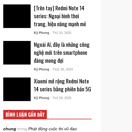
[Trên tay] Redmi Note 14
series: Ngoại hình thơi
trang, hiệu năng mạnh mẽ
Kỳ Phong
- Th1 10, 2025
Ngoài AI, đây là những công
nghệ mới trên smartphone
đáng mong đợi
Kỳ Phong
- Th11 29, 2024
Xiaomi mở rộng Redmi Note
14 series bằng phiên bản 5G
Kỳ Phong
- Th3 29, 2025
BÌNH LUẬN GẦN ĐÂY
chung
trong
Phát động cuộc thi vũ đạo