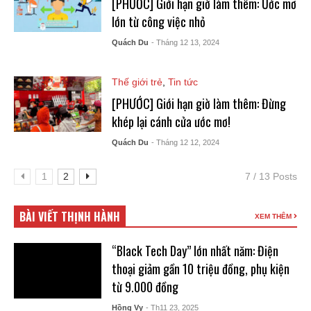
[PHƯỚC] Giới hạn giờ làm thêm: Ước mơ
lớn từ công việc nhỏ
Quách Du
- Tháng 12 13, 2024
Thế giới trẻ
,
Tin tức
[PHƯỚC] Giới hạn giờ làm thêm: Đừng
khép lại cánh cửa ước mơ!
Quách Du
- Tháng 12 12, 2024
1
2
7 / 13 Posts
BÀI VIẾT THỊNH HÀNH
XEM THÊM
“Black Tech Day” lớn nhất năm: Điện
thoại giảm gần 10 triệu đồng, phụ kiện
từ 9.000 đồng
Hồng Vy
- Th11 23, 2025