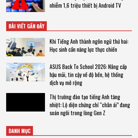
nhiễm 1,6 triệu thiết bị Android TV
BÀI VIẾT GẦN ĐÂY
Khi Tiếng Anh thành ngôn ngữ thứ hai:
Học sinh cần năng lực thực chiến
ASUS Back To School 2026: Nâng cấp
hậu mãi, tin cậy về độ bền, hệ thống
dịch vụ mở rộng
Thị trường đào tạo tiếng Anh tăng
nhiệt: Lộ diện chứng chỉ “chân ái” đang
soán ngôi trong lòng Gen Z
DANH MỤC