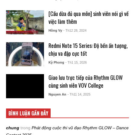
[Cầu dừa đủ qua môn] sinh viên nói gì về
việc làm thêm
Hồng Vy
- Th12 28, 2024
Redmi Note 15 Series: Độ bền ấn tượng,
chịu va đập cực tốt
Kỳ Phong
- Th1 15, 2026
Giao lưu trực tiếp của Rhythm GLOW
cùng sinh viên VOV College
Nguyen An
- Th11 14, 2025
BÌNH LUẬN GẦN ĐÂY
chung
trong
Phát động cuộc thi vũ đạo Rhythm GLOW – Dance