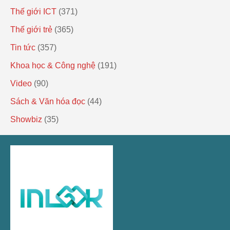
Thế giới ICT
(371)
Thế giới trẻ
(365)
Tin tức
(357)
Khoa học & Công nghệ
(191)
Video
(90)
Sách & Văn hóa đọc
(44)
Showbiz
(35)