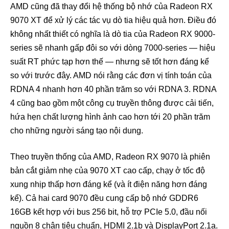
AMD cũng đã thay đổi hệ thống bộ nhớ của Radeon RX
9070 XT để xử lý các tác vụ dò tia hiệu quả hơn. Điều đó
không nhất thiết có nghĩa là dò tia của Radeon RX 9000-
series sẽ nhanh gấp đôi so với dòng 7000-series — hiệu
suất RT phức tạp hơn thế — nhưng sẽ tốt hơn đáng kể
so với trước đây. AMD nói rằng các đơn vị tính toán của
RDNA 4 nhanh hơn 40 phần trăm so với RDNA 3. RDNA
4 cũng bao gồm một công cụ truyền thông được cải tiến,
hứa hẹn chất lượng hình ảnh cao hơn tới 20 phần trăm
cho những người sáng tạo nội dung.
Theo truyền thống của AMD, Radeon RX 9070 là phiên
bản cắt giảm nhẹ của 9070 XT cao cấp, chạy ở tốc độ
xung nhịp thấp hơn đáng kể (và ít điện năng hơn đáng
kể). Cả hai card 9070 đều cung cấp bộ nhớ GDDR6
16GB kết hợp với bus 256 bit, hỗ trợ PCIe 5.0, đầu nối
nguồn 8 chân tiêu chuẩn, HDMI 2.1b và DisplayPort 2.1a.