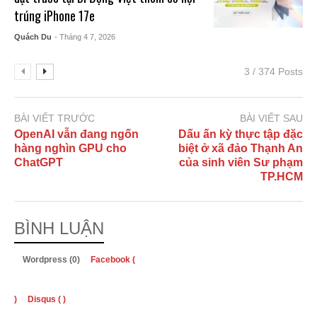
trúng iPhone 17e
Quách Du
- Tháng 4 7, 2026
3 / 374 Posts
BÀI VIẾT TRƯỚC
BÀI VIẾT SAU
OpenAI vẫn đang ngốn
Dấu ấn kỳ thực tập đặc
hàng nghìn GPU cho
biệt ở xã đảo Thạnh An
ChatGPT
của sinh viên Sư phạm
TP.HCM
BÌNH LUẬN
Wordpress (0)
Facebook (
)
Disqus (
)