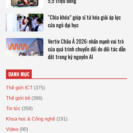
5,5 triệu đồng
“Chìa khóa” giúp sĩ tử hóa giải áp lực
cửa ngõ đại học
Vertiv Châu Á 2026: nhấn mạnh vai trò
của quá trình chuyển đổi do đối tác dẫn
dắt trong kỷ nguyên AI
DANH MỤC
Thế giới ICT
(375)
Thế giới trẻ
(366)
Tin tức
(358)
Khoa học & Công nghệ
(191)
Video
(90)