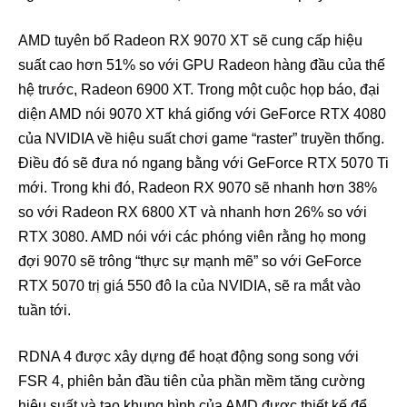
AMD tuyên bố Radeon RX 9070 XT sẽ cung cấp hiệu
suất cao hơn 51% so với GPU Radeon hàng đầu của thế
hệ trước, Radeon 6900 XT. Trong một cuộc họp báo, đại
diện AMD nói 9070 XT khá giống với GeForce RTX 4080
của NVIDIA về hiệu suất chơi game “raster” truyền thống.
Điều đó sẽ đưa nó ngang bằng với GeForce RTX 5070 Ti
mới. Trong khi đó, Radeon RX 9070 sẽ nhanh hơn 38%
so với Radeon RX 6800 XT và nhanh hơn 26% so với
RTX 3080. AMD nói với các phóng viên rằng họ mong
đợi 9070 sẽ trông “thực sự mạnh mẽ” so với GeForce
RTX 5070 trị giá 550 đô la của NVIDIA, sẽ ra mắt vào
tuần tới.
RDNA 4 được xây dựng để hoạt động song song với
FSR 4, phiên bản đầu tiên của phần mềm tăng cường
hiệu suất và tạo khung hình của AMD được thiết kế để