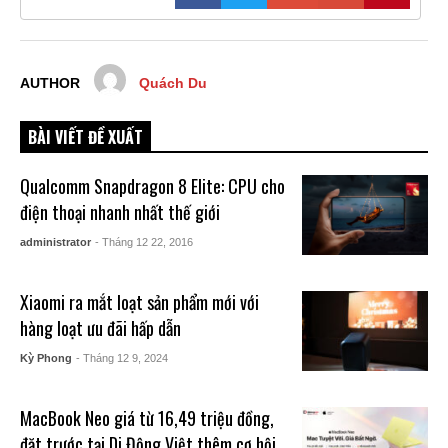
AUTHOR
Quách Du
BÀI VIẾT ĐỀ XUẤT
Qualcomm Snapdragon 8 Elite: CPU cho
điện thoại nhanh nhất thế giới
administrator
- Tháng 12 22, 2016
Xiaomi ra mắt loạt sản phẩm mới với
hàng loạt ưu đãi hấp dẫn
Kỳ Phong
- Tháng 12 9, 2024
MacBook Neo giá từ 16,49 triệu đồng,
đặt trước tại Di Động Việt thêm cơ hội