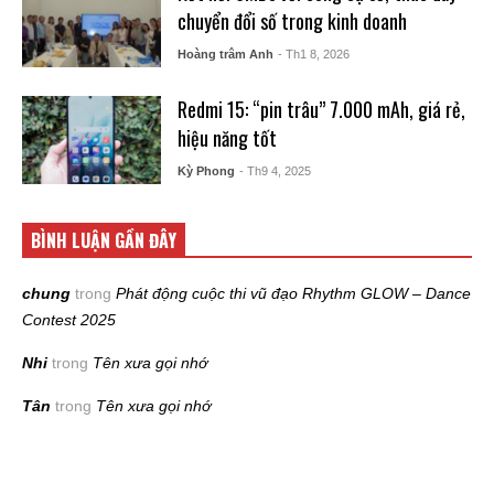
chuyển đổi số trong kinh doanh
Hoàng trâm Anh
- Th1 8, 2026
Redmi 15: “pin trâu” 7.000 mAh, giá rẻ,
hiệu năng tốt
Kỳ Phong
- Th9 4, 2025
BÌNH LUẬN GẦN ĐÂY
chung
trong
Phát động cuộc thi vũ đạo Rhythm GLOW – Dance
Contest 2025
Nhi
trong
Tên xưa gọi nhớ
Tân
trong
Tên xưa gọi nhớ