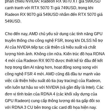
phản chiếu NVIDIA: Radeon RX 9070 XT giá 599USD
cạnh tranh với RTX 5070 Ti giá 749USD, trong khi
Radeon RX 9070 giá 549USD nhắm đến RTX 5070 giá
549USD.
Cho đến nay, AMD chủ yếu sử dụng các tính năng GPU
truyền thống cho công nghệ FSR, trong khi DLSS hỗ trợ
AI của NVIDIA tiếp tục cải thiện cả hiệu suất và chất
lượng hình ảnh. Không còn nữa. Kiến trúc đồ họa RDNA
4 mới của Radeon RX 9070 được thiết kế từ đầu để kết
hợp trọng tâm AI nặng hơn, hoạt động song song với
công nghệ FSR 4 mới. AMD cũng đã đầu tư mạnh vào
việc cải thiện hiệu suất dò tia (ray tracing) của Radeon,
vốn luôn tụt hậu so với NVIDIA (và gần đây là Intel). Các
đơn vị tính toán của RDNA 4 (các khối xây dựng của
GPU Radeon) cung cấp thông lượng dò tia gấp đôi so
với RDNA 3 CU bên trong các card đồ họa hiện nay.