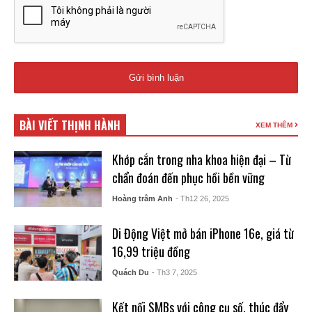
BÀI VIẾT THỊNH HÀNH
XEM THÊM
Khớp cắn trong nha khoa hiện đại – Từ
chẩn đoán đến phục hồi bền vững
Hoàng trâm Anh
- Th12 26, 2025
Di Động Việt mở bán iPhone 16e, giá từ
16,99 triệu đồng
Quách Du
- Th3 7, 2025
Kết nối SMBs với công cụ số, thúc đẩy