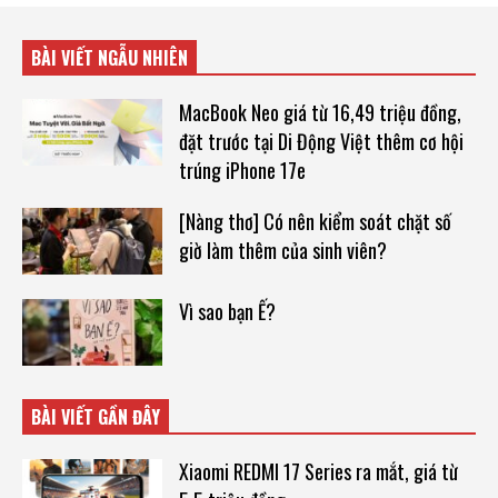
BÀI VIẾT NGẪU NHIÊN
MacBook Neo giá từ 16,49 triệu đồng,
đặt trước tại Di Động Việt thêm cơ hội
trúng iPhone 17e
[Nàng thơ] Có nên kiểm soát chặt số
giờ làm thêm của sinh viên?
Vì sao bạn Ế?
BÀI VIẾT GẦN ĐÂY
Xiaomi REDMI 17 Series ra mắt, giá từ