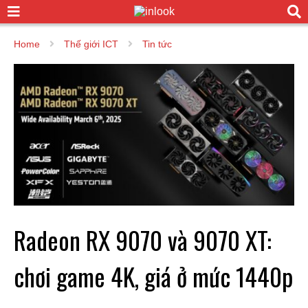
Home
Thế giới ICT
Tin tức
Radeon RX 9070 và 9070 XT:
chơi game 4K, giá ở mức 1440p