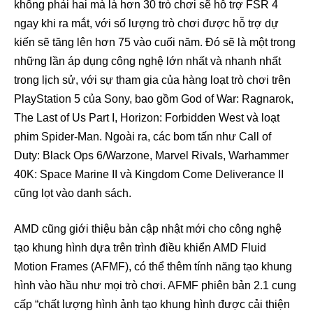
không phải hai mà là hơn 30 trò chơi sẽ hỗ trợ FSR 4
ngay khi ra mắt, với số lượng trò chơi được hỗ trợ dự
kiến ​​sẽ tăng lên hơn 75 vào cuối năm. Đó sẽ là một trong
những lần áp dụng công nghệ lớn nhất và nhanh nhất
trong lịch sử, với sự tham gia của hàng loạt trò chơi trên
PlayStation 5 của Sony, bao gồm God of War: Ragnarok,
The Last of Us Part I, Horizon: Forbidden West và loạt
phim Spider-Man. Ngoài ra, các bom tấn như Call of
Duty: Black Ops 6/Warzone, Marvel Rivals, Warhammer
40K: Space Marine II và Kingdom Come Deliverance II
cũng lọt vào danh sách.
AMD cũng giới thiệu bản cập nhật mới cho công nghệ
tạo khung hình dựa trên trình điều khiển AMD Fluid
Motion Frames (AFMF), có thể thêm tính năng tạo khung
hình vào hầu như mọi trò chơi. AFMF phiên bản 2.1 cung
cấp “chất lượng hình ảnh tạo khung hình được cải thiện