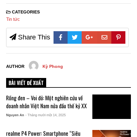
CATEGORIES
Tin tức
Share This
AUTHOR
Kỳ Phong
BÀI VIẾT ĐỀ XUẤT
Rồng đen – Voi đỏ: Một nghiên cứu về
doanh nhân Việt Nam nửa đầu thế kỷ XX
Nguyen An
- Tháng mười một 14, 2025
realme P4 Power: Smartphone “Siêu