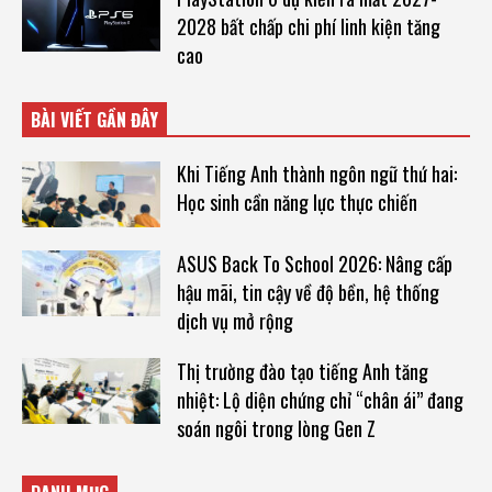
2028 bất chấp chi phí linh kiện tăng
cao
BÀI VIẾT GẦN ĐÂY
Khi Tiếng Anh thành ngôn ngữ thứ hai:
Học sinh cần năng lực thực chiến
ASUS Back To School 2026: Nâng cấp
hậu mãi, tin cậy về độ bền, hệ thống
dịch vụ mở rộng
Thị trường đào tạo tiếng Anh tăng
nhiệt: Lộ diện chứng chỉ “chân ái” đang
soán ngôi trong lòng Gen Z