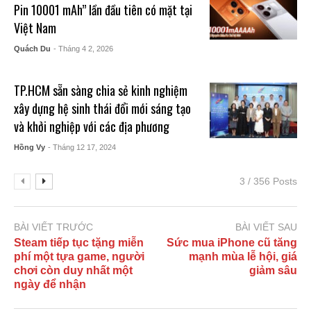
Pin 10001 mAh” lần đầu tiên có mặt tại
Việt Nam
Quách Du
- Tháng 4 2, 2026
TP.HCM sẵn sàng chia sẻ kinh nghiệm
xây dựng hệ sinh thái đổi mới sáng tạo
và khởi nghiệp với các địa phương
Hồng Vy
- Tháng 12 17, 2024
3 / 356 Posts
BÀI VIẾT TRƯỚC
BÀI VIẾT SAU
Steam tiếp tục tặng miễn
Sức mua iPhone cũ tăng
phí một tựa game, người
mạnh mùa lễ hội, giá
chơi còn duy nhất một
giảm sâu
ngày để nhận