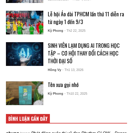
Lễ hội Áo dài TPHCM lần thứ 11 diễn ra
từ ngày 1 đến 9/3
Kỳ Phong
- Th2 22, 2025
SINH VIÊN LẠM DỤNG AI TRONG HỌC
TẬP – CƠ HỘI THAY ĐỔI CÁCH HỌC
THỜI ĐẠI SỐ
Hồng Vy
- Th1 13, 2026
Tên xưa gọi nhớ
Kỳ Phong
- Th10 22, 2025
BÌNH LUẬN GẦN ĐÂY
chung
trong
Phát động cuộc thi vũ đạo Rhythm GLOW – Dance