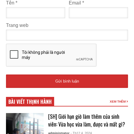
Tên
*
Email
*
Trang web
BÀI VIẾT THỊNH HÀNH
XEM THÊM
[SH] Giới hạn giờ làm thêm của sinh
viên: Vừa học vừa làm, được và mất gì?
administrator
- Th12 4, 2024