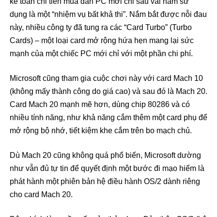
kế toán chi tiền mua dàn PC mới chỉ sau vài năm sử
dụng là một “nhiệm vụ bất khả thi”. Nắm bắt được nỗi đau
này, nhiều công ty đã tung ra các “Card Turbo” (Turbo
Cards) – một loại card mở rộng hứa hẹn mang lại sức
mạnh của một chiếc PC mới chỉ với một phần chi phí.
Microsoft cũng tham gia cuộc chơi này với card Mach 10
(không mấy thành công do giá cao) và sau đó là Mach 20.
Card Mach 20 mạnh mẽ hơn, dùng chip 80286 và có
nhiều tính năng, như khả năng cắm thêm một card phụ để
mở rộng bộ nhớ, tiết kiệm khe cắm trên bo mạch chủ.
Dù Mach 20 cũng không quá phổ biến, Microsoft dường
như vẫn đủ tự tin để quyết định một bước đi mạo hiểm là
phát hành một phiên bản hệ điều hành OS/2 dành riêng
cho card Mach 20.