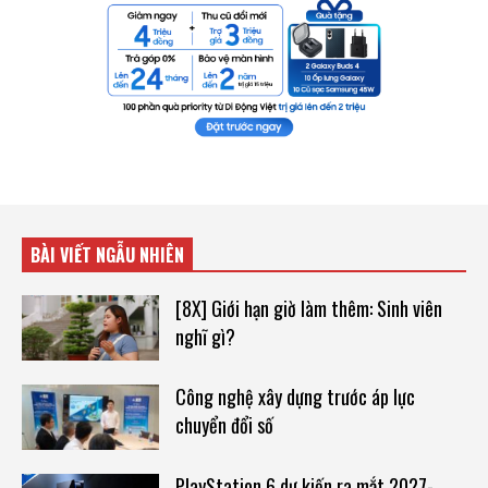
BÀI VIẾT NGẪU NHIÊN
[8X] Giới hạn giờ làm thêm: Sinh viên
nghĩ gì?
Công nghệ xây dựng trước áp lực
chuyển đổi số
PlayStation 6 dự kiến ra mắt 2027-